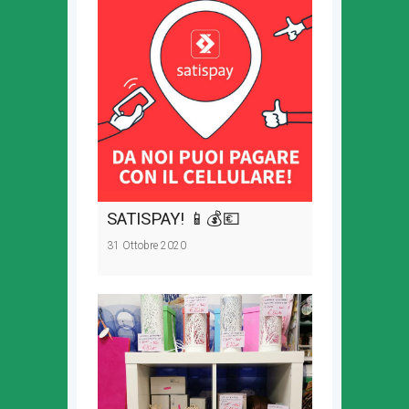
SATISPAY! 📱💰💶
31 Ottobre 2020