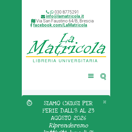
030 8775291
info@lamatricola.it
Via San Faustino 64/B, Brescia
facebook.com/LaMatricola
SIAMO CHIUSI PER
FERIE DALL'8 AL 23
AGOSTO 2026
Riprenderemo