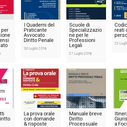
I Quaderni del
Scuole di
Codic
 per
Praticante
Specializzazio
reati 
zione
Avvocato
ne per le
pers
ensi
Diritto Penale
Professioni
25 Lugl
cato
Legali
30 Luglio 2018
8
27 Luglio 2018
tti
La prova orale
Manuale breve
Itiner
iritto
con domande
Diritto
Giuri
& risposte
Processuale
a Fo