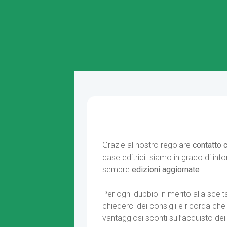
Grazie al nostro regolare
contatto 
case editrici siamo in grado di inf
sempre
edizioni aggiornate
.
Per ogni dubbio in merito alla scelta 
chiederci dei consigli e ricorda che 
vantaggiosi sconti sull’acquisto dei l