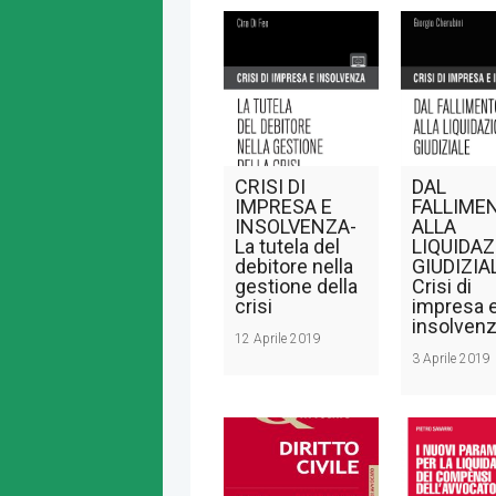
CRISI DI
DAL
IMPRESA E
FALLIME
INSOLVENZA-
ALLA
La tutela del
LIQUIDA
debitore nella
GIUDIZIA
gestione della
Crisi di
crisi
impresa 
insolven
12 Aprile 2019
3 Aprile 2019