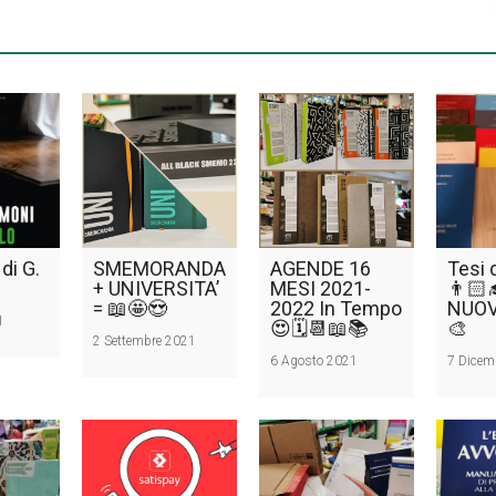
di G.
SMEMORANDA
AGENDE 16
Tesi 
+ UNIVERSITA’
MESI 2021-
👨🏻‍
= 📖🤩😍
2022 In Tempo
NUOV
1
😍🗓️📆📖📚
🎨
2 Settembre 2021
6 Agosto 2021
7 Dicem