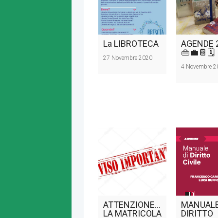
La LIBROTECA
AGENDE 
👜💼📔🗓️
27 Novembre 2020
4 Novembre 2
ATTENZIONE…
MANUALE
LA MATRICOLA
DIRITTO