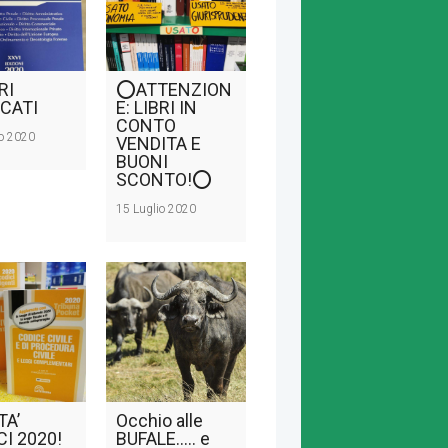
RI
⭕ATTENZION
CATI
E: LIBRI IN
CONTO
o 2020
VENDITA E
BUONI
SCONTO!⭕
15 Luglio 2020
TA’
Occhio alle
CI 2020!
BUFALE….. e