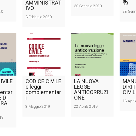
AMMINISTRAT
📚
30 Gennaio 2020
IVO
20
28 Genn
3 Febbraio 2020
IVILE
CODICE CIVILE
LA NUOVA
MANU
e leggi
LEGGE
DIRI
entar
complementar
ANTICORRUZI
CIVIL
E DI
i
ONE
18 Apri
URA
8 Maggio 2019
22 Aprile 2019
19