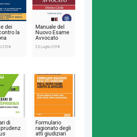
e dei
Manuale del
contro la
Nuovo Esame
ona
Avvocato
io 2018
23 Luglio 2018
ari di
Formulario
sprudenz
ragionato degli
cus
atti giudiziari