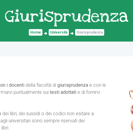
Giurisprudenza
Home
Università
Giurisprudenza
con i docenti
della facoltà di
giurisprudenza
e con le
ormarvi puntualmente sui
testi adottati
e di fornirvi
dei libri, dei sussidi o dei codici non esitare a
agli universitari sono sempre riservati dei
ibri.