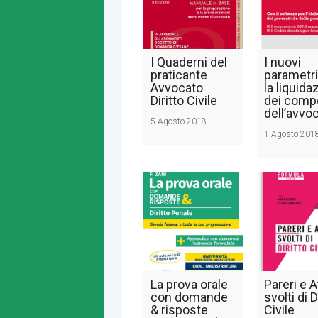
I Quaderni del
I nuovi
praticante
parametri
Avvocato
la liquida
Diritto Civile
dei comp
dell’avvo
5 Agosto 2018
1 Agosto 201
La prova orale
Pareri e A
con domande
svolti di D
& risposte
Civile