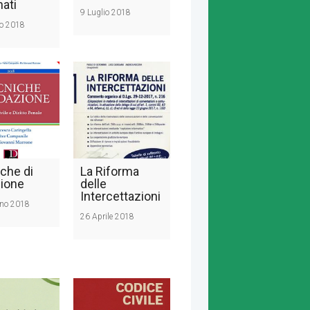
nati
9 Luglio 2018
io 2018
che di
La Riforma
ione
delle
Intercettazioni
no 2018
26 Aprile 2018