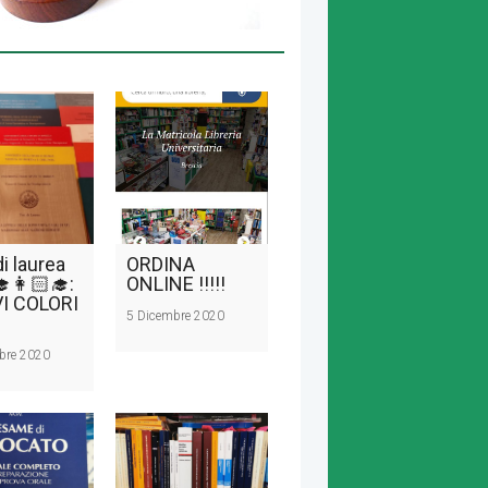
di laurea
ORDINA
🎓👩🏻‍🎓:
ONLINE !!!!!
I COLORI
5 Dicembre 2020
bre 2020