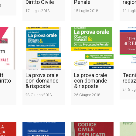
Diritto Civile
Penale
ragio
8
17 Luglio 2018
15 Luglio 2018
11 Lugl
tti
La prova orale
La prova orale
Tecni
iritto
con domande
con domande
redaz
& risposte
& risposte
24 Giug
28 Giugno 2018
26 Giugno 2018