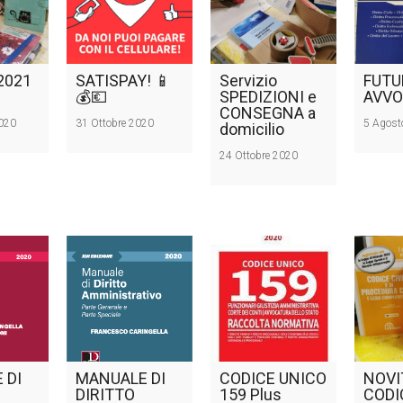
2021
SATISPAY! 📱
Servizio
FUTU
💰💶
SPEDIZIONI e
AVVO
CONSEGNA a
020
31 Ottobre 2020
5 Agost
domicilio
24 Ottobre 2020
 DI
MANUALE DI
CODICE UNICO
NOVI
DIRITTO
159 Plus
CODI