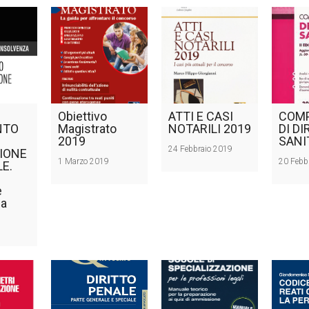
Obiettivo
ATTI E CASI
COM
NTO
Magistrato
NOTARILI 2019
DI DI
2019
SANI
24 Febbraio 2019
ZIONE
1 Marzo 2019
20 Febb
LE.
e
za