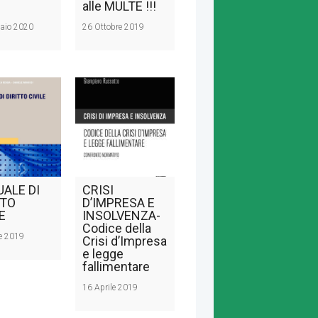
alle MULTE !!!
aio 2020
26 Ottobre 2019
ALE DI
CRISI
TTO
D’IMPRESA E
E
INSOLVENZA-
Codice della
le 2019
Crisi d’Impresa
e legge
fallimentare
16 Aprile 2019