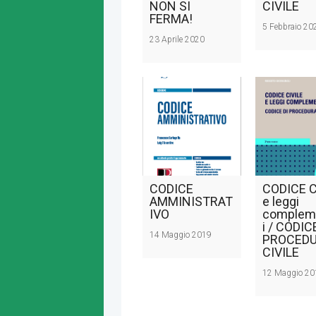
NON SI
CIVILE
FERMA!
5 Febbraio 20
23 Aprile 2020
CODICE
CODICE C
AMMINISTRAT
e leggi
IVO
complem
i / CODIC
14 Maggio 2019
PROCED
CIVILE
12 Maggio 20