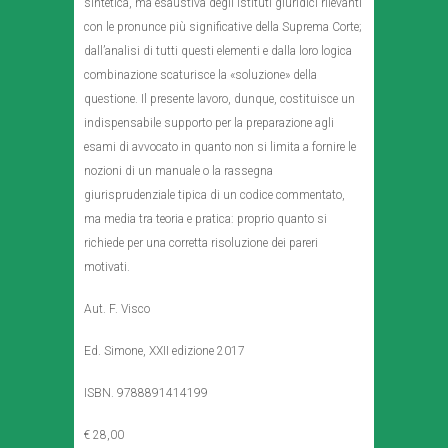
sintetica, ma esaustiva degli istituti giuridici rilevanti
con le pronunce più significative della Suprema Corte;
dall’analisi di tutti questi elementi e dalla loro logica
combinazione scaturisce la «soluzione» della
questione. Il presente lavoro, dunque, costituisce un
indispensabile supporto per la preparazione agli
esami di avvocato in quanto non si limita a fornire le
nozioni di un manuale o la rassegna
giurisprudenziale tipica di un codice commentato,
ma media tra teoria e pratica: proprio quanto si
richiede per una corretta risoluzione dei pareri
motivati.
Aut. F. Visco
Ed. Simone, XXII edizione 2017
ISBN. 9788891414199
€ 28,00