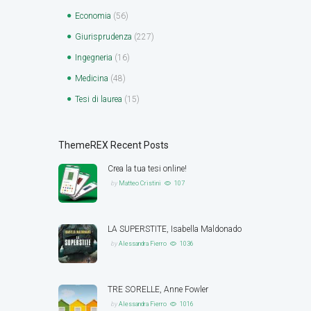
Economia
(56)
Giurisprudenza
(227)
Ingegneria
(16)
Medicina
(48)
Tesi di laurea
(15)
ThemeREX Recent Posts
Crea la tua tesi online!
by
Matteo Cristini
107
LA SUPERSTITE, Isabella Maldonado
by
Alessandra Fierro
1036
TRE SORELLE, Anne Fowler
by
Alessandra Fierro
1016