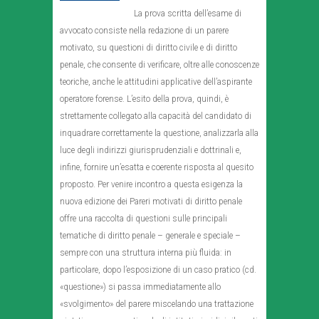
La prova scritta dell’esame di
avvocato consiste nella redazione di un parere
motivato, su questioni di diritto civile e di diritto
penale, che consente di verificare, oltre alle conoscenze
teoriche, anche le attitudini applicative dell’aspirante
operatore forense. L’esito della prova, quindi, è
strettamente collegato alla capacità del candidato di
inquadrare correttamente la questione, analizzarla alla
luce degli indirizzi giurisprudenziali e dottrinali e,
infine, fornire un’esatta e coerente risposta al quesito
proposto. Per venire incontro a questa esigenza la
nuova edizione dei Pareri motivati di diritto penale
offre una raccolta di questioni sulle principali
tematiche di diritto penale – generale e speciale –
sempre con una struttura interna più fluida: in
particolare, dopo l’esposizione di un caso pratico (cd.
«questione») si passa immediatamente allo
«svolgimento» del parere miscelando una trattazione