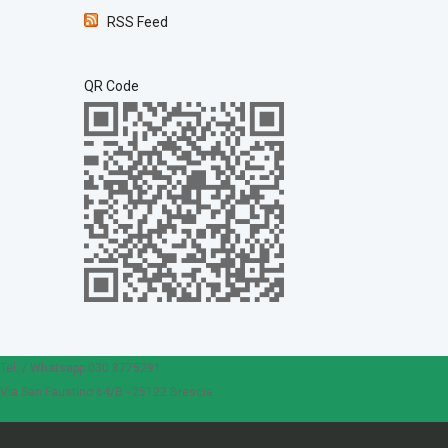
RSS Feed
QR Code
Tel. / Whatsapp 030 8775291
Via San Faustino 64/B - 25122 Brescia