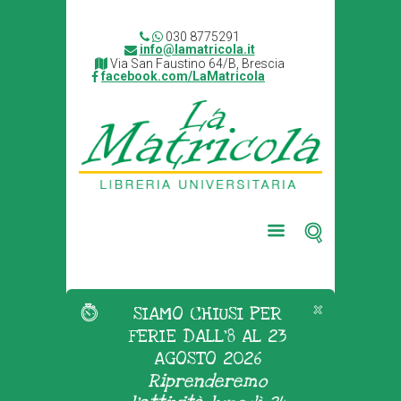
030 8775291
info@lamatricola.it
Via San Faustino 64/B, Brescia
facebook.com/LaMatricola
SIAMO CHIUSI PER
FERIE DALL'8 AL 23
AGOSTO 2026
Riprenderemo