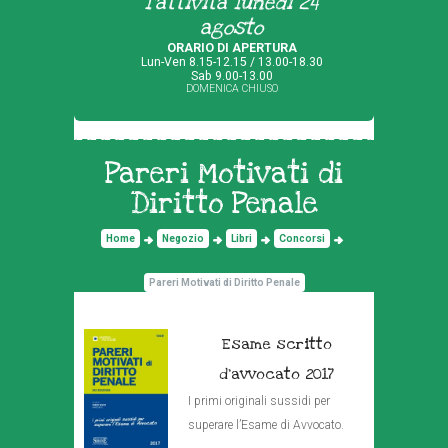
l'attività lunedì 24
agosto
ORARIO DI APERTURA
Lun-Ven 8.15-12.15 / 13.00-18.30
Sab 9.00-13.00
DOMENICA CHIUSO
Pareri Motivati di
Diritto Penale
Home
Negozio
Libri
Concorsi
Pareri Motivati di Diritto Penale
Esame scritto
d’avvocato 2017
I primi originali sussidi per
superare l’Esame di Avvocato.