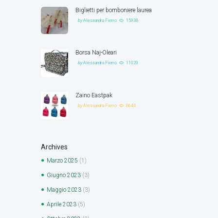
Biglietti per bomboniere laurea
by
Alessandra Fierro
15938
Borsa Naj-Oleari
by
Alessandra Fierro
11020
Zaino Eastpak
by
Alessandra Fierro
8644
Archives
Marzo
2025
(1)
Giugno
2023
(3)
Maggio
2023
(3)
Aprile
2023
(5)