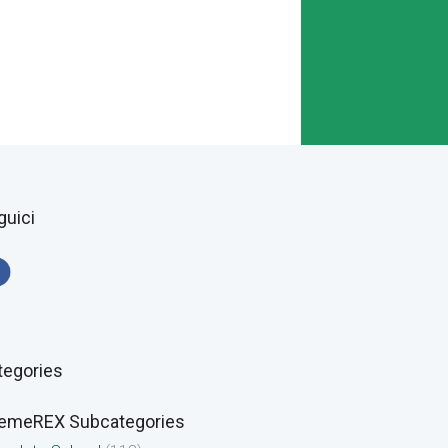
guici
tegories
emeREX Subcategories