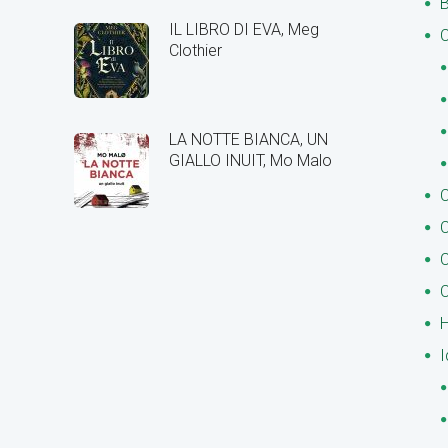
B
IL LIBRO DI EVA, Meg
C
Clothier
LA NOTTE BIANCA, UN
GIALLO INUIT, Mo Malo
C
C
C
C
H
I