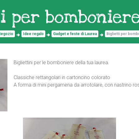
ti per bombonier
Negozio
Idee regalo
Gadget e feste di Laurea
Biglietti per bomb
Bigliettini per le bomboniere della tua laurea.
Classiche rettangolari in cartoncino colorato
A forma di mini pergamena da arrotolare, con nastrino ro