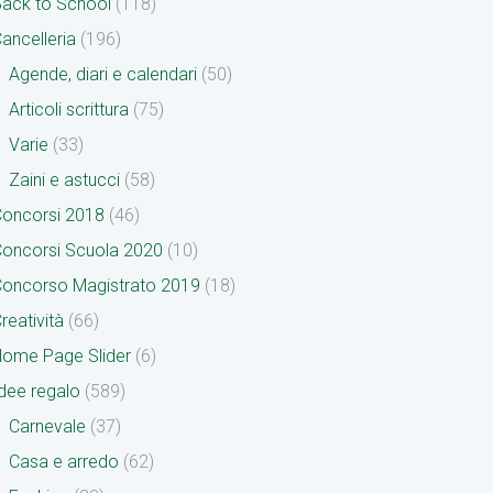
ack to School
(118)
ancelleria
(196)
Agende, diari e calendari
(50)
Articoli scrittura
(75)
Varie
(33)
Zaini e astucci
(58)
oncorsi 2018
(46)
oncorsi Scuola 2020
(10)
oncorso Magistrato 2019
(18)
reatività
(66)
ome Page Slider
(6)
dee regalo
(589)
Carnevale
(37)
Casa e arredo
(62)