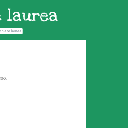
e laurea
oniere laurea
sso.