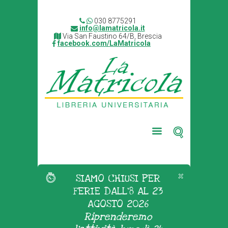
030 8775291
info@lamatricola.it
Via San Faustino 64/B, Brescia
facebook.com/LaMatricola
SIAMO CHIUSI PER
FERIE DALL'8 AL 23
AGOSTO 2026
Riprenderemo