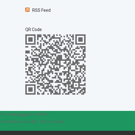
RSS Feed
QR Code
Tel. / Whatsapp 030 8775291
Via San Faustino 64/B - 25122 Brescia