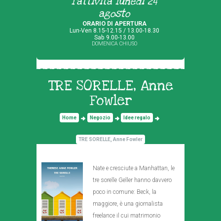
l'attività lunedì 24
agosto
ORARIO DI APERTURA
Lun-Ven 8.15-12.15 / 13.00-18.30
Sab 9.00-13.00
DOMENICA CHIUSO
TRE SORELLE, Anne
Fowler
Home
Negozio
Idee regalo
TRE SORELLE, Anne Fowler
Nate e cresciute a Manhattan, le
tre sorelle Geller hanno davvero
poco in comune: Beck, la
maggiore, è una giornalista
freelance il cui matrimonio