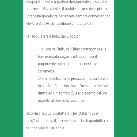
o copia il link che ti porterà direttamente al nostro e-
commerce
Bookdealer,
il portale italiano delle piccole
librerie indipendenti, per essere sempre connesso con
Ale 🐶 e Sara🐒 , le tue libraie di fiducia 😉 .
Per acquistare il libro, hai 2 opzioni:
1- clicca sul link, se il libro corrisponde alle
tue necessità segui le istruzioni per il
pagamento online fornite dal nostro e-
commerce;
2- vieni direttamente presso la nostra libreria
in via San Faustino, 64/b Brescia, dove avrai
diritto ad un sorriso 😊 e allo sconto del 5%
rispetto al prezzo di copertina.
Ricorda che puoi contattarci (Tel. 0308775291 /
info@lamatricola.it) per verificarne la disponibilità o
per riservare la tua copia.