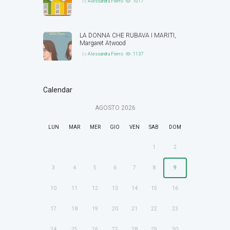
by
Alessandra Fierro
1017
LA DONNA CHE RUBAVA I MARITI,
Margaret Atwood
by
Alessandra Fierro
1137
Calendar
AGOSTO
2026
LUN
MAR
MER
GIO
VEN
SAB
DOM
1
2
3
4
5
6
7
8
9
10
11
12
13
14
15
16
17
18
19
20
21
22
23
24
25
26
27
28
29
30