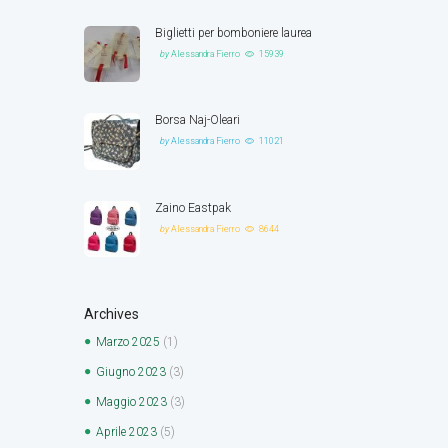
Biglietti per bomboniere laurea
by
Alessandra Fierro
15939
Borsa Naj-Oleari
by
Alessandra Fierro
11021
Zaino Eastpak
by
Alessandra Fierro
8644
Archives
Marzo
2025
(1)
Giugno
2023
(3)
Maggio
2023
(3)
Aprile
2023
(5)