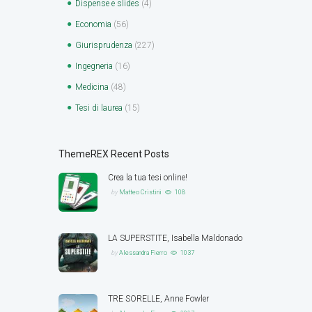
Dispense e slides
(4)
Economia
(56)
Giurisprudenza
(227)
Ingegneria
(16)
Medicina
(48)
Tesi di laurea
(15)
ThemeREX Recent Posts
Crea la tua tesi online!
by
Matteo Cristini
108
LA SUPERSTITE, Isabella Maldonado
by
Alessandra Fierro
1037
TRE SORELLE, Anne Fowler