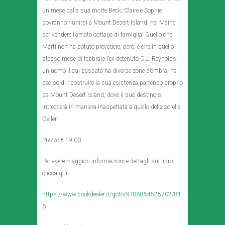
un mese dalla sua morte Beck, Claire e Sophie
dovranno riunirsi a Mount Desert Island, nel Maine,
per vendere l’amato cottage di famiglia. Quello che
Marti non ha potuto prevedere, però, è che in quello
stesso mese di febbraio l’ex detenuto C.J. Reynolds,
un uomo il cui passato ha diverse zone d’ombra, ha
deciso di ricostruire la sua esistenza partendo proprio
da Mount Desert Island, dove il suo destino si
intreccerà in maniera inaspettata a quello delle sorelle
Geller.
Prezzo € 19,00
Per avere maggiori informazioni e dettagli sul libro
clicca qui
https://www.bookdealer.it/goto/9788854525702/81
6