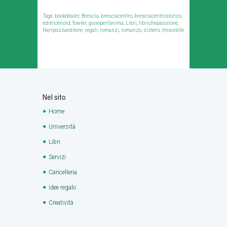
Tags:
bookdealer
,
Brescia
,
bresciacentro
,
bresciacentrostorico
,
editricenord
,
fowler
,
gioieperl'anima
,
Libri
,
librichepassione
,
Neripozzaeditore
,
regali
,
romanzi
,
romanzo
,
sisters
,
tresorelle
Nel sito
Home
Università
Libri
Servizi
Cancelleria
Idee regalo
Creatività