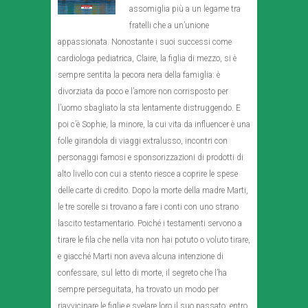
assomiglia più a un legame tra
fratelli che a un’unione
appassionata. Nonostante i suoi successi come
cardiologa pediatrica, Claire, la figlia di mezzo, si è
sempre sentita la pecora nera della famiglia: è
divorziata da poco e l’amore non corrisposto per
l’uomo sbagliato la sta lentamente distruggendo. E
poi c’è Sophie, la minore, la cui vita da influencer è una
folle girandola di viaggi extralusso, incontri con
personaggi famosi e sponsorizzazioni di prodotti di
alto livello con cui a stento riesce a coprire le spese
delle carte di credito. Dopo la morte della madre Marti,
le tre sorelle si trovano a fare i conti con uno strano
lascito testamentario. Poiché i testamenti servono a
tirare le fila che nella vita non hai potuto o voluto tirare,
e giacché Marti non aveva alcuna intenzione di
confessare, sul letto di morte, il segreto che l’ha
sempre perseguitata, ha trovato un modo per
riavvicinare le figlie e svelare loro il suo passato: entro