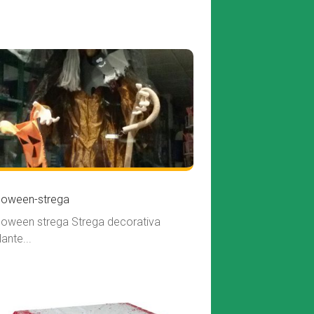
loween-strega
loween strega Strega decorativa
lante...