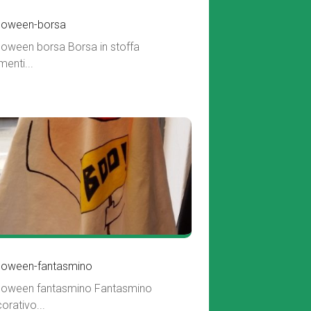
loween-borsa
loween borsa Borsa in stoffa
menti...
loween-fantasmino
loween fantasmino Fantasmino
orativo...