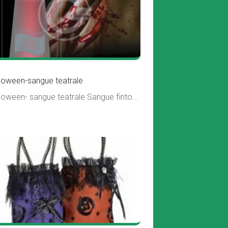
loween-sangue teatrale
loween- sangue teatrale Sangue finto...