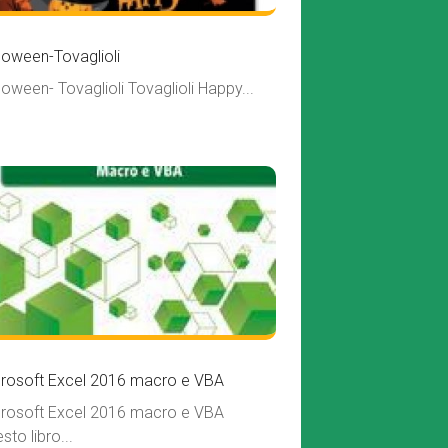
loween-Tovaglioli
loween- Tovaglioli Tovaglioli Happy...
rosoft Excel 2016 macro e VBA
rosoft Excel 2016 macro e VBA
sto libro...