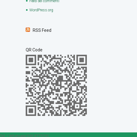
Feed dei commenti
WordPress.org
RSS Feed
QR Code
Tel. / Whatsapp 030 8775291