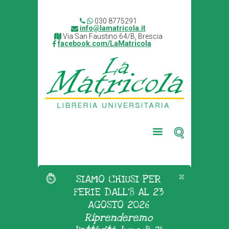
030 8775291
info@lamatricola.it
Via San Faustino 64/B, Brescia
facebook.com/LaMatricola
SIAMO CHIUSI PER
FERIE DALL'8 AL 23
AGOSTO 2026
Riprenderemo