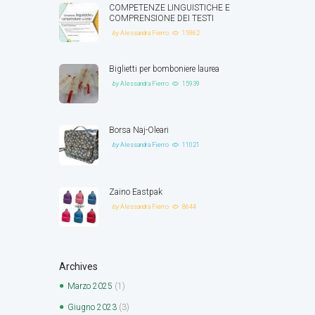
COMPETENZE LINGUISTICHE E
COMPRENSIONE DEI TESTI
by
Alessandra Fierro
15962
Biglietti per bomboniere laurea
by
Alessandra Fierro
15939
Borsa Naj-Oleari
by
Alessandra Fierro
11021
Zaino Eastpak
by
Alessandra Fierro
8644
Archives
Marzo
2025
(1)
Giugno
2023
(3)