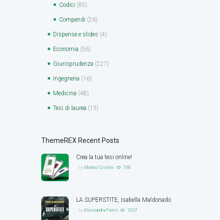
Codici
(85)
Compendi
(26)
Dispense e slides
(4)
Economia
(56)
Giurisprudenza
(227)
Ingegneria
(16)
Medicina
(48)
Tesi di laurea
(15)
ThemeREX Recent Posts
Crea la tua tesi online!
by
Matteo Cristini
108
LA SUPERSTITE, Isabella Maldonado
by
Alessandra Fierro
1037