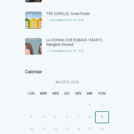
TRE SORELLE, Anne Fowler
by
Alessandra Fierro
1016
LA DONNA CHE RUBAVA I MARITI,
Margaret Atwood
by
Alessandra Fierro
1137
Calendar
AGOSTO
2026
LUN
MAR
MER
GIO
VEN
SAB
DOM
1
2
3
4
5
6
7
8
9
10
11
12
13
14
15
16