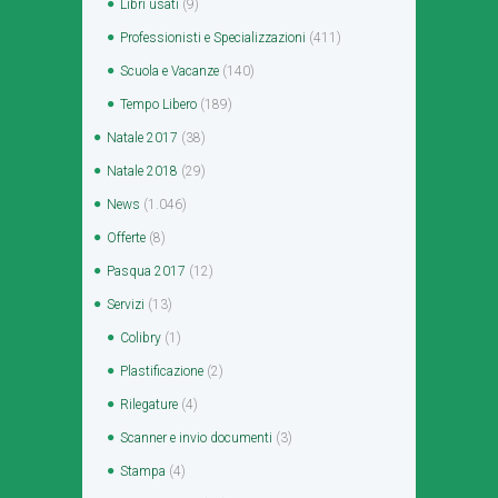
Libri usati
(9)
Professionisti e Specializzazioni
(411)
Scuola e Vacanze
(140)
Tempo Libero
(189)
Natale 2017
(38)
Natale 2018
(29)
News
(1.046)
Offerte
(8)
Pasqua 2017
(12)
Servizi
(13)
Colibry
(1)
Plastificazione
(2)
Rilegature
(4)
Scanner e invio documenti
(3)
Stampa
(4)