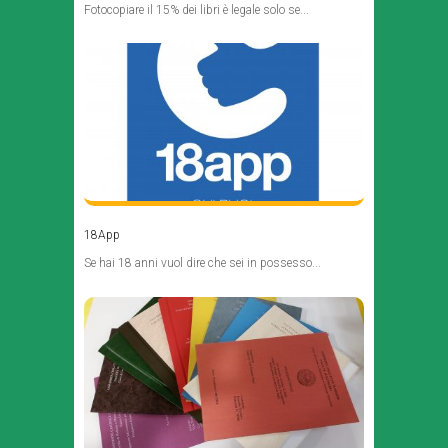
Fotocopiare il 15% dei libri è legale solo se...
18App
Se hai 18 anni vuol dire che sei in possesso...