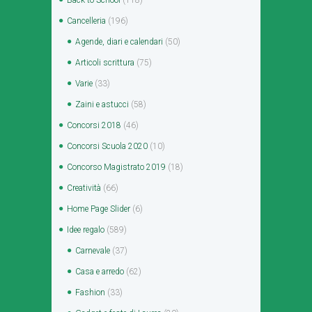
Back to School
(118)
Cancelleria
(196)
Agende, diari e calendari
(50)
Articoli scrittura
(75)
Varie
(33)
Zaini e astucci
(58)
Concorsi 2018
(46)
Concorsi Scuola 2020
(10)
Concorso Magistrato 2019
(18)
Creatività
(66)
Home Page Slider
(6)
Idee regalo
(589)
Carnevale
(37)
Casa e arredo
(62)
Fashion
(33)