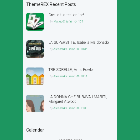
ThemeREX Recent Posts
Crea la tua tesi online!
by
Matteo Cristini
107
LA SUPERSTITE, Isabella Maldonado
by
Alessandra Fierro
1035
TRE SORELLE, Anne Fowler
by
Alessandra Fierro
1014
LA DONNA CHE RUBAVA I MARITI,
Margaret Atwood
by
Alessandra Fierro
1133
Calendar