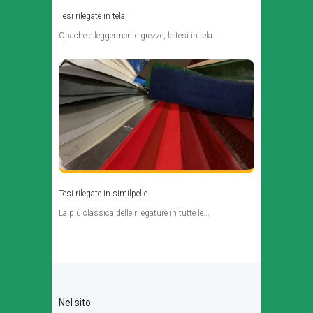
Tesi rilegate in tela
Opache e leggermente grezze, le tesi in tela...
Tesi rilegate in similpelle
La più classica delle rilegature in tutte le...
Nel sito