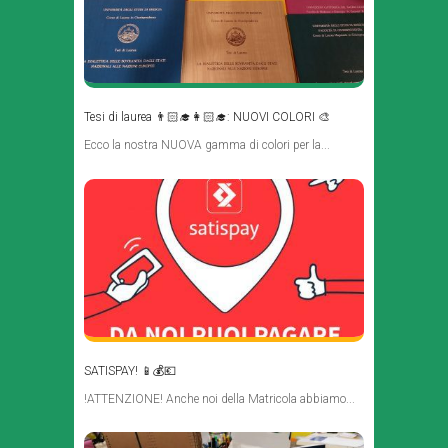
Tesi di laurea 👨🏻‍🎓👩🏻‍🎓: NUOVI COLORI 🎨
Ecco la nostra NUOVA gamma di colori per la...
SATISPAY! 📱💰💶
!ATTENZIONE! Anche noi della Matricola abbiamo...