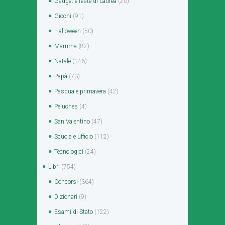
Gadget e feste di Laurea
(20)
Giochi
(91)
Halloween
(50)
Mamma
(82)
Natale
(146)
Papà
(73)
Pasqua e primavera
(42)
Peluches
(4)
San Valentino
(47)
Scuola e ufficio
(112)
Tecnologici
(24)
Libri
(754)
Concorsi
(364)
Dizionari
(9)
Esami di Stato
(122)