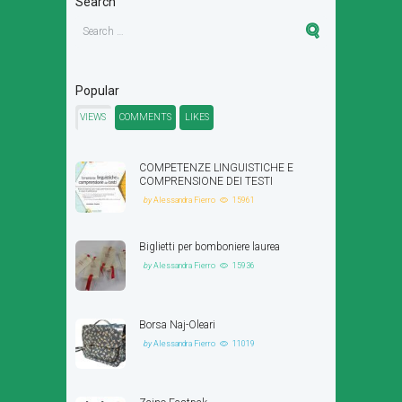
Search
Popular
VIEWS
COMMENTS
LIKES
COMPETENZE LINGUISTICHE E
COMPRENSIONE DEI TESTI
by
Alessandra Fierro
15961
Biglietti per bomboniere laurea
by
Alessandra Fierro
15936
Borsa Naj-Oleari
by
Alessandra Fierro
11019