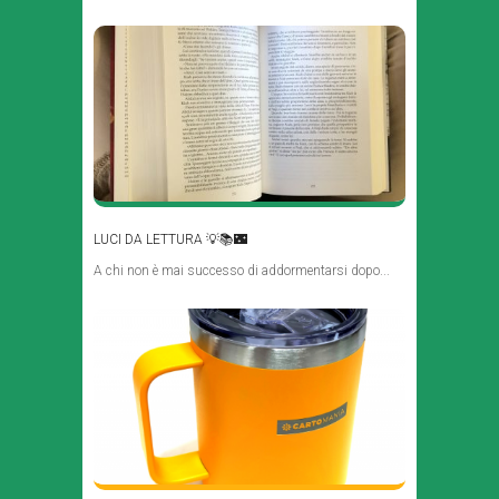
LUCI DA LETTURA 💡📚🌃
A chi non è mai successo di addormentarsi dopo...