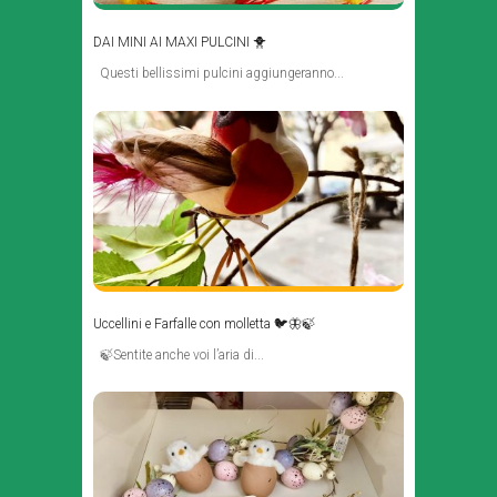
DAI MINI AI MAXI PULCINI 🐥
Questi bellissimi pulcini aggiungeranno...
Uccellini e Farfalle con molletta 🐦🦋🍃
🍃Sentite anche voi l’aria di...