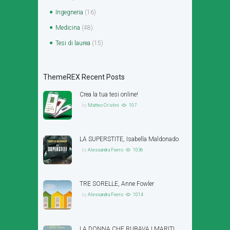
Ingegneria
(16)
Medicina
(48)
Tesi di laurea
(15)
ThemeREX Recent Posts
Crea la tua tesi online!
by
Matteo Cristini
107
LA SUPERSTITE, Isabella Maldonado
by
Alessandra Fierro
1036
TRE SORELLE, Anne Fowler
by
Alessandra Fierro
1014
LA DONNA CHE RUBAVA I MARITI,