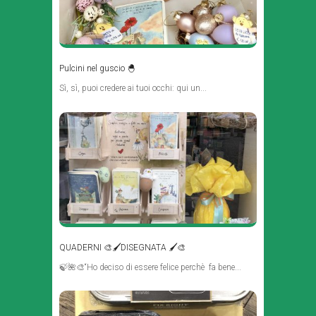
Pulcini nel guscio 🐣
Sì, sì, puoi credere ai tuoi occhi: qui un...
QUADERNI 🎨🖌DISEGNATA 🖌🎨
🍃🌺🎨“Ho deciso di essere felice perchè fa bene...