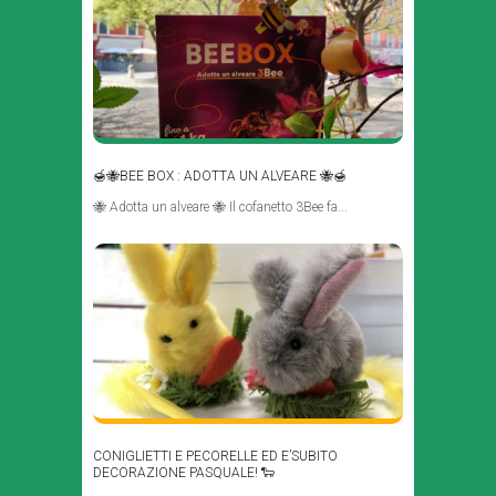
🍯🐝BEE BOX : ADOTTA UN ALVEARE 🐝🍯
🐝 Adotta un alveare 🐝 Il cofanetto 3Bee fa...
CONIGLIETTI E PECORELLE ED E’SUBITO
DECORAZIONE PASQUALE! 🐑