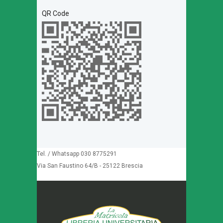
QR Code
Tel. / Whatsapp 030 8775291
Via San Faustino 64/B - 25122 Brescia