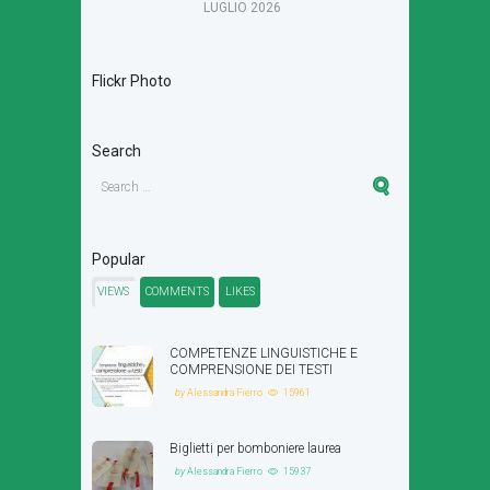
LUGLIO
2026
Flickr Photo
Search
Popular
VIEWS
COMMENTS
LIKES
COMPETENZE LINGUISTICHE E
COMPRENSIONE DEI TESTI
by
Alessandra Fierro
15961
Biglietti per bomboniere laurea
by
Alessandra Fierro
15937