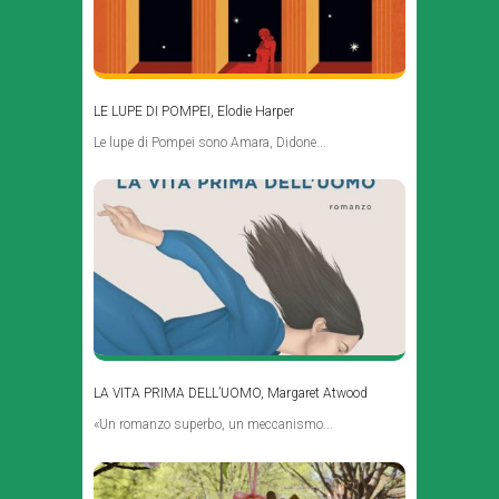
LE LUPE DI POMPEI, Elodie Harper
Le lupe di Pompei sono Amara, Didone...
LA VITA PRIMA DELL’UOMO, Margaret Atwood
«Un romanzo superbo, un meccanismo...