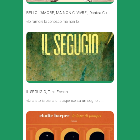
BELLO L’AMORE, MA NON CI VIVREI, Daniela Collu
«Io l’amore lo conosco ma non lo...
IL SEGUGIO, Tana French
«Una storia piena di suspense su un sogno di...