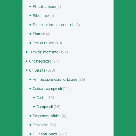
Plastificazione
(2)
Rilegature
(4)
Scanner e invio documenti
(3)
Stampa
(4)
Tesi di Laurea
(10)
Temi del momento
(124)
Uncategorized
(24)
Università
(390)
Ammissione corsi di Laurea
(26)
Codici e compendi
(110)
Codici
(85)
Compendi
(26)
Dispense e slides
(4)
Economia
(56)
Giurisprudenza
(227)