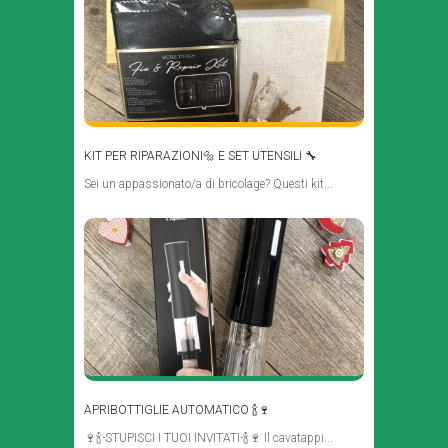
KIT PER RIPARAZIONI🔩 E SET UTENSILI 🔧
Sei un appassionato/a di bricolage? Questi kit...
APRIBOTTIGLIE AUTOMATICO 🍾🍷
🍷🍾-STUPISCI I TUOI INVITATI-🍾🍷 Il cavatappi...