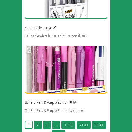
Set Bic Silver 📓🖋🖊
Fai risplendere la tua scrittura con il BIC...
Set Bic Pink & Purple Edition 💖🌸
Set Bic Pink & Purple Edition: contiene...
1
2
3
…
11-20
21-30
31-40