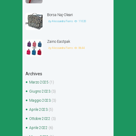
Borsa Naj-Oleari
by
Alessandra Fierro
11020
Zaino Eastpak
by
Alessandra Fierro
8644
Archives
Marzo
2025
(1)
Giugno
2023
(3)
Maggio
2023
(3)
Aprile
2023
(5)
Ottobre
2022
(3)
Aprile
2022
(6)