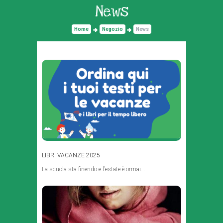
News
Home
Negozio
News
LIBRI VACANZE 2025
La scuola sta finendo e l’estate è ormai...