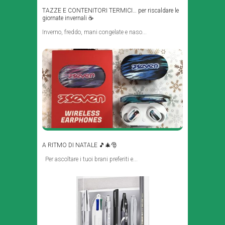
TAZZE E CONTENITORI TERMICI… per riscaldare le
giornate invernali ☕
Inverno, freddo, mani congelate e naso...
A RITMO DI NATALE 🎵🎄🎅
Per ascoltare i tuoi brani preferiti e...