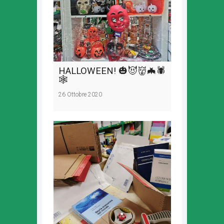
HALLOWEEN! 🎃😈👹🦇🕷️
🕸️
26 Ottobre 2020