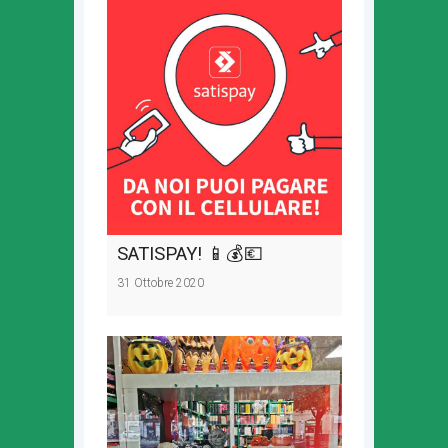
SATISPAY! 📱💰💶
31 Ottobre 2020