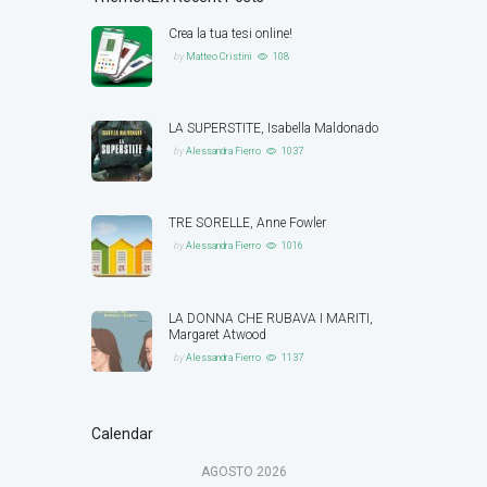
Crea la tua tesi online!
by
Matteo Cristini
108
LA SUPERSTITE, Isabella Maldonado
by
Alessandra Fierro
1037
TRE SORELLE, Anne Fowler
by
Alessandra Fierro
1016
LA DONNA CHE RUBAVA I MARITI,
Margaret Atwood
by
Alessandra Fierro
1137
Calendar
AGOSTO
2026