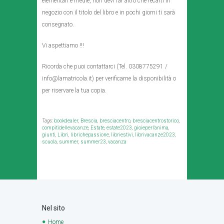
elementari e medie, non devi far altro che recarti in
negozio con il titolo del libro e in pochi giorni ti sarà
consegnato.
Vi aspettiamo !!!
Ricorda che puoi contattarci (Tel. 0308775291 /
info@lamatricola.it) per verificarne la disponibilità o
per riservare la tua copia.
Tags:
bookdealer
,
Brescia
,
bresciacentro
,
bresciacentrostorico
,
compitidellevacanze
,
Estate
,
estate2023
,
gioieperl'anima
,
giunti
,
Libri
,
librichepassione
,
libriestivi
,
librivacanze2023
,
scuola
,
summer
,
summer23
,
vacanza
Nel sito
Home