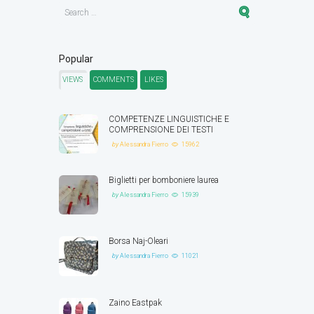
Popular
VIEWS
COMMENTS
LIKES
COMPETENZE LINGUISTICHE E
COMPRENSIONE DEI TESTI
by
Alessandra Fierro
15962
Biglietti per bomboniere laurea
by
Alessandra Fierro
15939
Borsa Naj-Oleari
by
Alessandra Fierro
11021
Zaino Eastpak