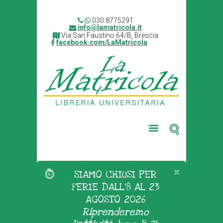
030 8775291
info@lamatricola.it
Via San Faustino 64/B, Brescia
facebook.com/LaMatricola
SIAMO CHIUSI PER
FERIE DALL'8 AL 23
AGOSTO 2026
Riprenderemo