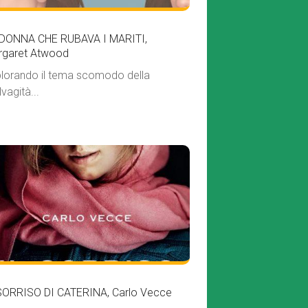
 DONNA CHE RUBAVA I MARITI,
rgaret Atwood
lorando il tema scomodo della
vagità...
SORRISO DI CATERINA, Carlo Vecce