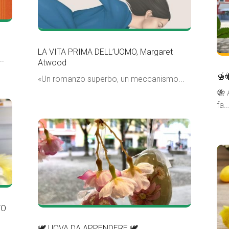
LA VITA PRIMA DELL’UOMO, Margaret
..
Atwood
🍯
«Un romanzo superbo, un meccanismo...
🐝 
fa..
TO
🕊 UOVA DA APPENDERE 🕊