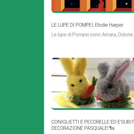
LE LUPE DI POMPEI, Elodie Harper
Le lupe di Pompei sono Amara, Didone.
CONIGLIETTI E PECORELLE ED E’SUBI
DECORAZIONE PASQUALE! 🐑