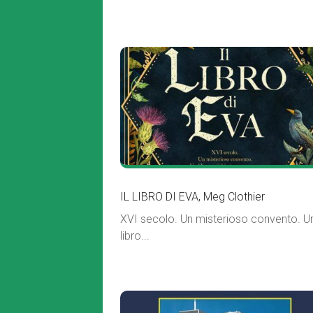
IL LIBRO DI EVA, Meg Clothier
XVI secolo. Un misterioso convento. U
libro...