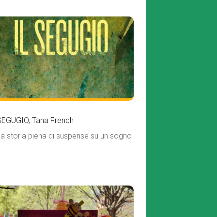
SEGUGIO, Tana French
a storia piena di suspense su un sogno