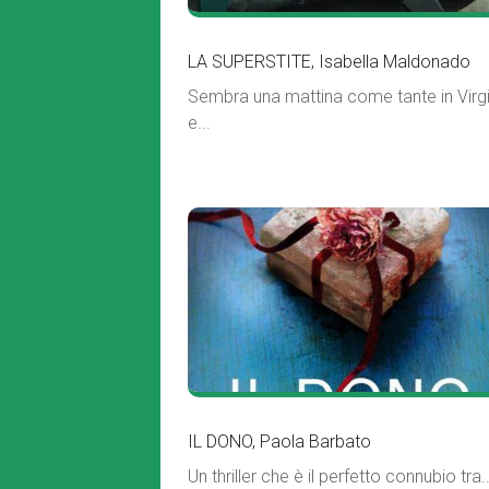
LA SUPERSTITE, Isabella Maldonado
Sembra una mattina come tante in Virgi
e...
IL DONO, Paola Barbato
Un thriller che è il perfetto connubio tra..