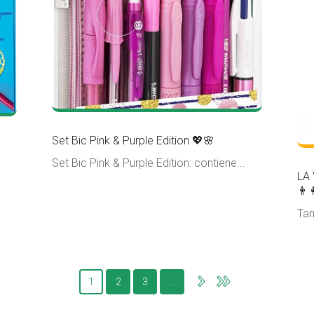
Set Bic Pink & Purple Edition 💖🌸
Set Bic Pink & Purple Edition: contiene...
LA 
👨‍
Tan
1
2
3
…