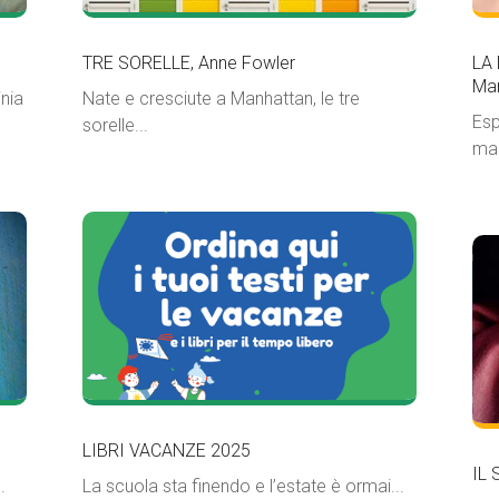
TRE SORELLE, Anne Fowler
LA
Ma
nia
Nate e cresciute a Manhattan, le tre
Esp
sorelle...
mal
LIBRI VACANZE 2025
IL 
.
La scuola sta finendo e l’estate è ormai...