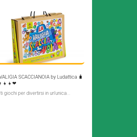
VALIGIA SCACCIANOIA by Ludattica 🧳
👩‍👧‍👧❤
ti giochi per divertirsi in un’unica...