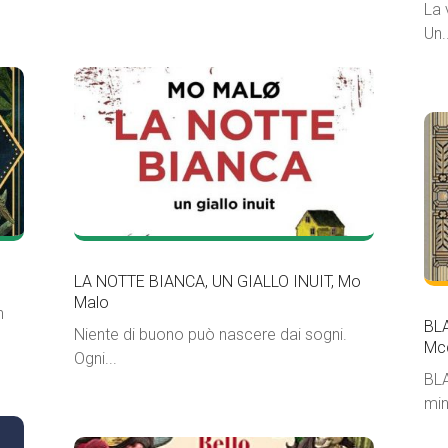
La 
Un..
LA NOTTE BIANCA, UN GIALLO INUIT, Mo
Malo
n
BL
Niente di buono può nascere dai sogni.
Mc
Ogni...
BLA
min