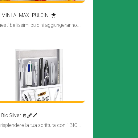
 MINI AI MAXI PULCINI 🐥
sti bellissimi pulcini aggiungeranno...
 Bic Silver 📓🖋🖊
 risplendere la tua scrittura con il BIC...