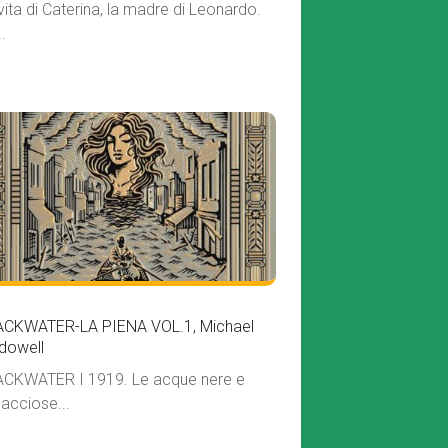
vita di Caterina, la madre di Leonardo.
.
ACKWATER-LA PIENA VOL.1, Michael
dowell
CKWATER I 1919. Le acque nere e
acciose...