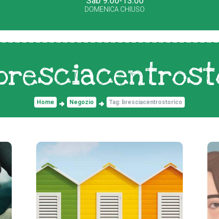
Sab 9.00-13.00
DOMENICA CHIUSO
 bresciacentrost
Home
Negozio
Tag: bresciacentrostorico