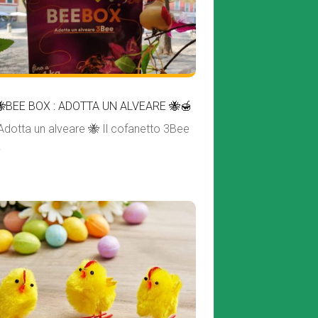
🐝BEE BOX : ADOTTA UN ALVEARE 🐝🍯
Adotta un alveare 🐝 Il cofanetto 3Bee
.