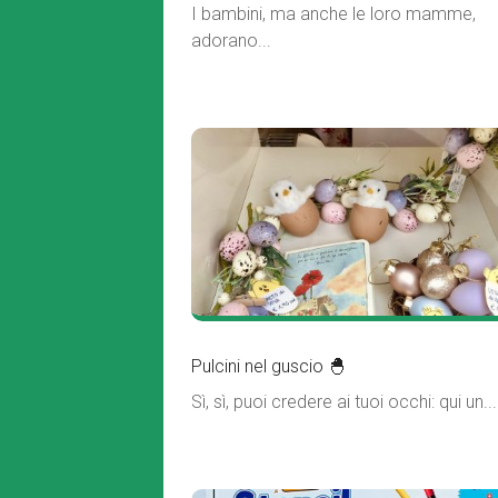
I bambini, ma anche le loro mamme,
adorano...
Pulcini nel guscio 🐣
Sì, sì, puoi credere ai tuoi occhi: qui un...