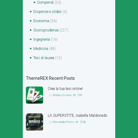
Compendi
(26)
Dispense e slides
(4)
Economia
(56)
Giurisprudenza
(227)
Ingegneria
(16)
Medicina
(48)
Tesi di laurea
(15)
ThemeREX Recent Posts
Crea la tua tesi online!
by
Matteo Cristini
108
LA SUPERSTITE, Isabella Maldonado
by
Alessandra Fierro
1036