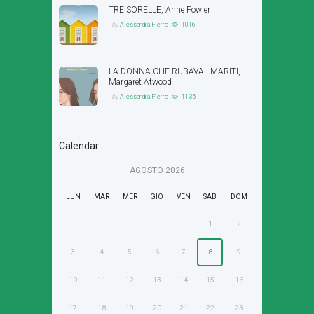
TRE SORELLE, Anne Fowler
by
Alessandra Fierro
1016
LA DONNA CHE RUBAVA I MARITI,
Margaret Atwood
by
Alessandra Fierro
1135
Calendar
AGOSTO
2026
LUN
MAR
MER
GIO
VEN
SAB
DOM
1
2
3
4
5
6
7
8
9
10
11
12
13
14
15
16
17
18
19
20
21
22
23