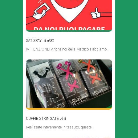
SATISPAY! 📱💰💶
!ATTENZIONE! Anche noi della Matricola abbiamo...
CUFFIE STRINGATE 🎶📱
Realizzate interamente in tessuto, queste...