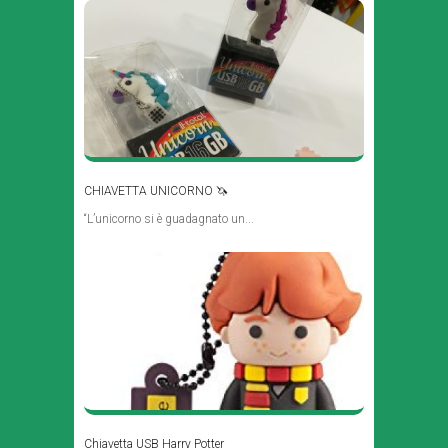
CHIAVETTA UNICORNO 🦄
“L’unicorno si è guadagnato un...
Chiavetta USB Harry Potter