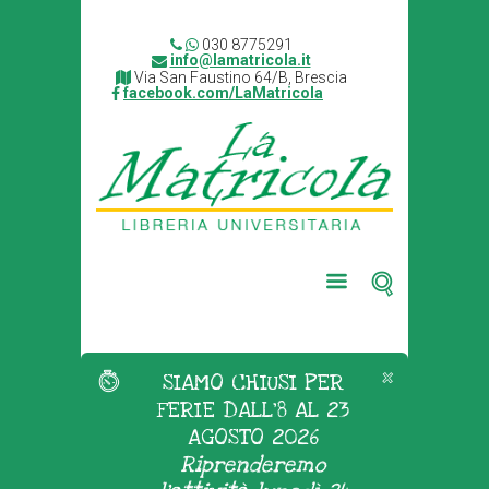
030 8775291
info@lamatricola.it
Via San Faustino 64/B, Brescia
facebook.com/LaMatricola
SIAMO CHIUSI PER
FERIE DALL'8 AL 23
AGOSTO 2026
Riprenderemo