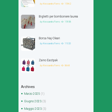
by
Alessandra Fierro
15962
Biglietti per bomboniere laurea
by
Alessandra Fierro
15938
Borsa Naj-Oleari
by
Alessandra Fierro
11020
Zaino Eastpak
by
Alessandra Fierro
8644
Archives
Marzo
2025
(1)
Giugno
2023
(3)
Maggio
2023
(3)