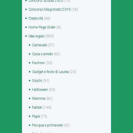
Concorsi Scuola 2020
(10)
Concorso Magistrato 2019
(18)
Creatività
(66)
Home Page Slider
(6)
Idee regalo
(589)
Carnevale
(37)
Casa e arredo
(62)
Fashion
(33)
Gadget e feste di Laurea
(20)
Giochi
(91)
Halloween
(50)
Mamma
(82)
Natale
(146)
Papà
(73)
Pasqua e primavera
(42)