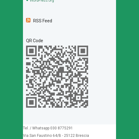
WordPress.org
RSS Feed
QR Code
Tel. / Whatsapp 030 8775291
Via San Faustino 64/B - 25122 Brescia