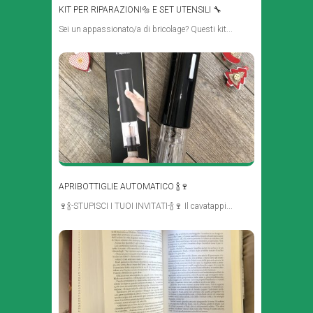
KIT PER RIPARAZIONI🔩 E SET UTENSILI 🔧
Sei un appassionato/a di bricolage? Questi kit...
APRIBOTTIGLIE AUTOMATICO 🍾🍷
🍷🍾-STUPISCI I TUOI INVITATI-🍾🍷 Il cavatappi...