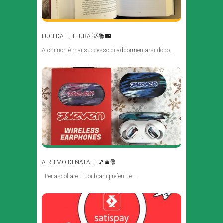
LUCI DA LETTURA 💡📚🌃
A chi non è mai successo di addormentarsi dopo...
A RITMO DI NATALE 🎵🎄🎅
Per ascoltare i tuoi brani preferiti e...