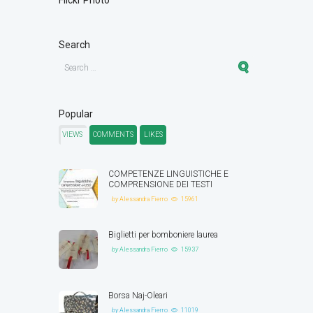
Search
Popular
VIEWS
COMMENTS
LIKES
COMPETENZE LINGUISTICHE E
COMPRENSIONE DEI TESTI
by
Alessandra Fierro
15961
Biglietti per bomboniere laurea
by
Alessandra Fierro
15937
Borsa Naj-Oleari
by
Alessandra Fierro
11019