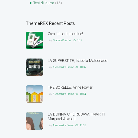
Tesi di laurea
(15)
ThemeREX Recent Posts
Crea la tua tesi online!
by
Matteo Cristini
107
LA SUPERSTITE, Isabella Maldonado
by
Alessandra Fierro
1036
TRE SORELLE, Anne Fowler
by
Alessandra Fierro
1014
LA DONNA CHE RUBAVA I MARITI,
Margaret Atwood
by
Alessandra Fierro
1133