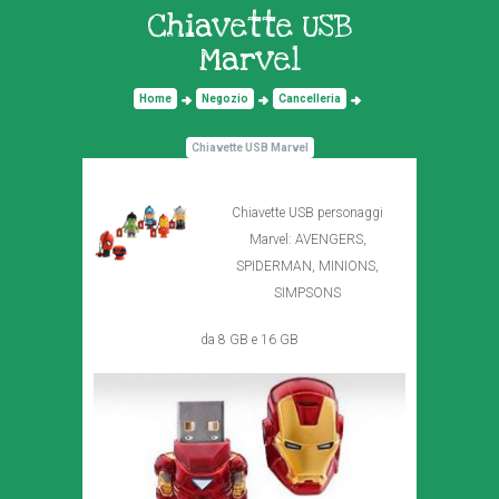
Chiavette USB
Marvel
Home
Negozio
Cancelleria
Chiavette USB Marvel
Chiavette USB personaggi
Marvel: AVENGERS,
SPIDERMAN, MINIONS,
SIMPSONS
da 8 GB e 16 GB