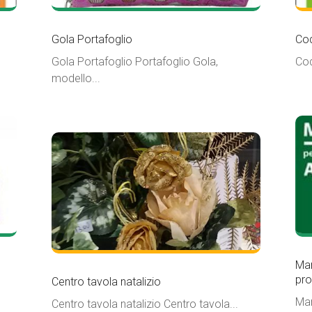
Gola Portafoglio
Cod
Gola Portafoglio Portafoglio Gola,
Cod
modello...
Man
pro
Centro tavola natalizio
Man
Centro tavola natalizio Centro tavola...