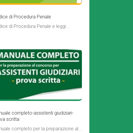
ice di Procedura Penale
ice di Procedura Penale e leggi...
uale completo-assistenti giudiziari-
va scritta
uale completo per la preparazione al...