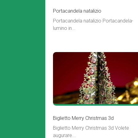
Portacandela natalizio
Portacandela natalizio Portacandela-
lumino in...
Biglietto Merry Christmas 3d
Biglietto Merry Christmas 3d Volete
augurare...