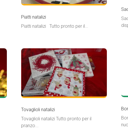
Sac
Piatti natalizi
Sac
dis
Piatti natalizi Tutto pronto per il...
Bo
Tovaglioli natalizi
Bor
Tovaglioli natalizi Tutto pronto per il
nuo
pranzo...