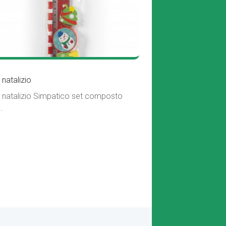
 natalizio
 natalizio Simpatico set composto
.