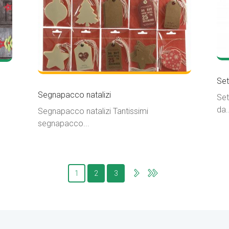
Set
Segnapacco natalizi
Set
da..
Segnapacco natalizi Tantissimi
segnapacco...
1
2
3