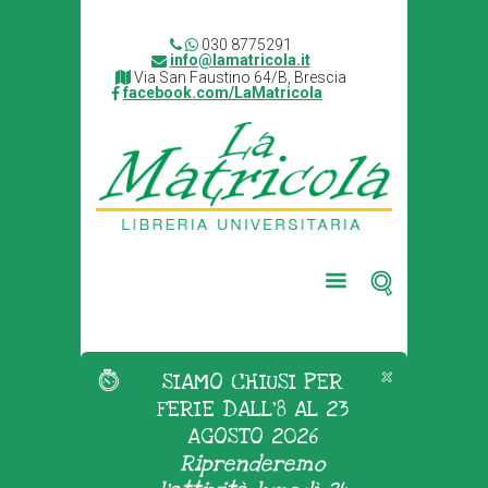
030 8775291
info@lamatricola.it
Via San Faustino 64/B, Brescia
facebook.com/LaMatricola
SIAMO CHIUSI PER
FERIE DALL'8 AL 23
AGOSTO 2026
Riprenderemo