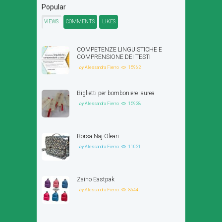
Popular
VIEWS
COMMENTS
LIKES
COMPETENZE LINGUISTICHE E
COMPRENSIONE DEI TESTI
by
Alessandra Fierro
15962
Biglietti per bomboniere laurea
by
Alessandra Fierro
15938
Borsa Naj-Oleari
by
Alessandra Fierro
11021
Zaino Eastpak
by
Alessandra Fierro
8644