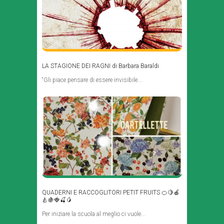
LA STAGIONE DEI RAGNI di Barbara Baraldi
“Gli piace pensare di essere invisibile...
QUADERNI E RACCOGLITORI PETIT FRUITS 🍊🍋🍎
🍐🍇🍓🍒🥭
Per iniziare la scuola al meglio ci vuole...