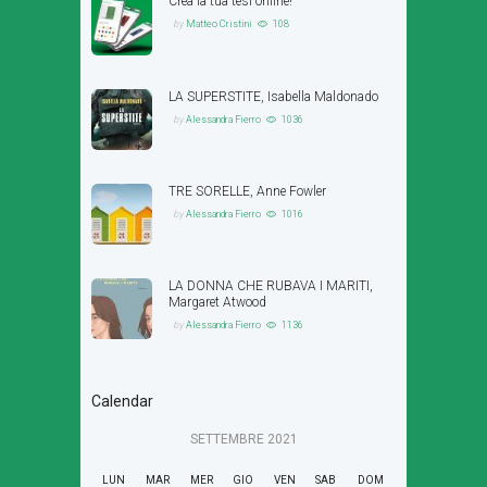
Crea la tua tesi online!
by
Matteo Cristini
108
LA SUPERSTITE, Isabella Maldonado
by
Alessandra Fierro
1036
TRE SORELLE, Anne Fowler
by
Alessandra Fierro
1016
LA DONNA CHE RUBAVA I MARITI,
Margaret Atwood
by
Alessandra Fierro
1136
Calendar
SETTEMBRE
2021
LUN
MAR
MER
GIO
VEN
SAB
DOM