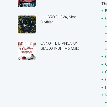
Th
B
IL LIBRO DI EVA, Meg
C
Clothier
LA NOTTE BIANCA, UN
GIALLO INUIT, Mo Malo
C
C
C
C
H
I