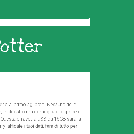
Potter
noscerlo al primo sguardo. Nessuna delle
on, maldestro ma coraggioso, capace di
i. Questa chiavetta USB da 16GB sarà la
rry:
affidale i tuoi dati, farà di tutto per