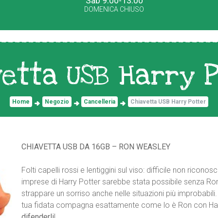
Sab 9.00-13.00
DOMENICA CHIUSO
etta USB Harry 
Home
Negozio
Cancelleria
Chiavetta USB Harry Potter
CHIAVETTA USB DA 16GB – RON WEASLEY
Folti capelli rossi e lentiggini sul viso: difficile non rico
imprese di Harry Potter sarebbe stata possibile senza R
strappare un sorriso anche nelle situazioni più improbabil
tua fidata compagna esattamente come lo è Ron con Ha
difenderli
!