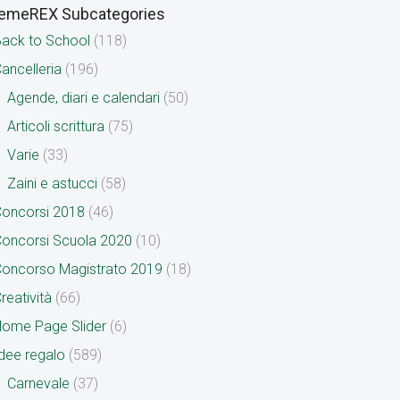
emeREX Subcategories
ack to School
(118)
ancelleria
(196)
Agende, diari e calendari
(50)
Articoli scrittura
(75)
Varie
(33)
Zaini e astucci
(58)
oncorsi 2018
(46)
oncorsi Scuola 2020
(10)
oncorso Magistrato 2019
(18)
reatività
(66)
ome Page Slider
(6)
dee regalo
(589)
Carnevale
(37)