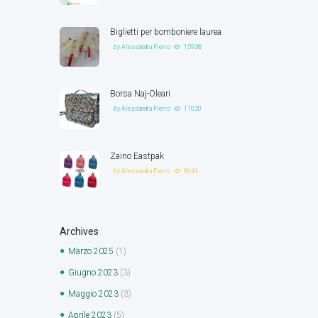
Biglietti per bomboniere laurea
by
Alessandra Fierro
15938
Borsa Naj-Oleari
by
Alessandra Fierro
11020
Zaino Eastpak
by
Alessandra Fierro
8644
Archives
Marzo
2025
(1)
Giugno
2023
(3)
Maggio
2023
(3)
Aprile
2023
(5)