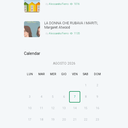
by
Alessandra Fierro
1016
LA DONNA CHE RUBAVA I MARITI,
Margaret Atwood
by
Alessandra Fierro
1135
Calendar
AGOSTO
2026
LUN
MAR
MER
GIO
VEN
SAB
DOM
1
2
3
4
5
6
7
8
9
10
11
12
13
14
15
16
17
18
19
20
21
22
23