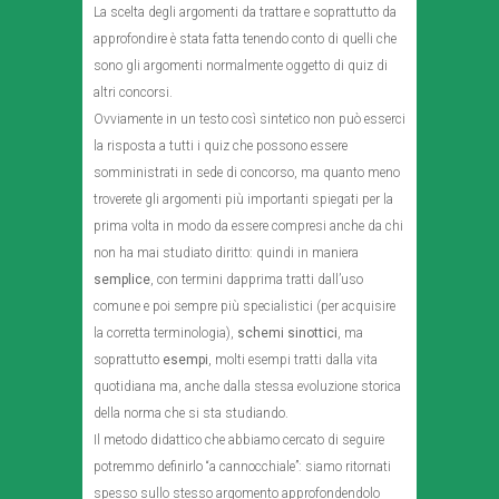
La scelta degli argomenti da trattare e soprattutto da
approfondire è stata fatta tenendo conto di quelli che
sono gli argomenti normalmente oggetto di quiz di
altri concorsi.
Ovviamente in un testo così sintetico non può esserci
la risposta a tutti i quiz che possono essere
somministrati in sede di concorso, ma quanto meno
troverete gli argomenti più importanti spiegati per la
prima volta in modo da essere compresi anche da chi
non ha mai studiato diritto: quindi in maniera
semplice
, con termini dapprima tratti dall’uso
comune e poi sempre più specialistici (per acquisire
la corretta terminologia),
schemi sinottici
, ma
soprattutto
esempi
, molti esempi tratti dalla vita
quotidiana ma, anche dalla stessa evoluzione storica
della norma che si sta studiando.
Il metodo didattico che abbiamo cercato di seguire
potremmo definirlo “a cannocchiale”: siamo ritornati
spesso sullo stesso argomento approfondendolo