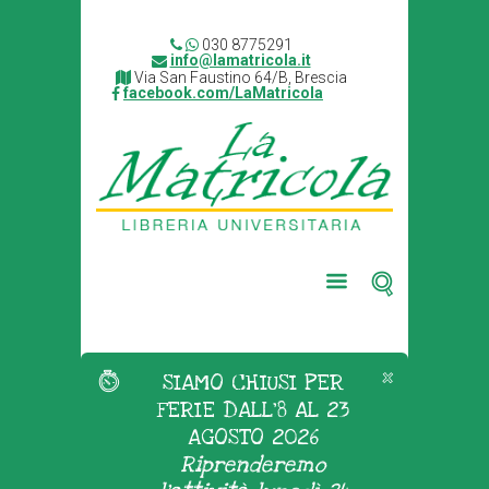
030 8775291
info@lamatricola.it
Via San Faustino 64/B, Brescia
facebook.com/LaMatricola
SIAMO CHIUSI PER
FERIE DALL'8 AL 23
AGOSTO 2026
Riprenderemo