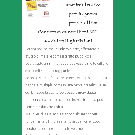
amministrativo
per la prova
preselettiva
Concorso cancellieri 800
assistenti giudiziari
Per chi non ha mai studiato diritto, affrontare lo
studio di materie come il diritto pubblico e
soprattutto amministrativo può essere molto difficile
e per certi versi scoraggiante.
Se poi lo studio fatto deve essere valutato con quiz a
risposta multipla come in una prova preselettiva, in
cui la risposta esatta deve essere individuata in
maniera «secca» e senza incertezze, l’impresa può
sembrare davvero ardua.
Ma in realtà se si acquisiscono alcuni concetti
fondamentali, l’impresa tanto ardua non è. Ecco
perché nasce l’idea di questo volume.