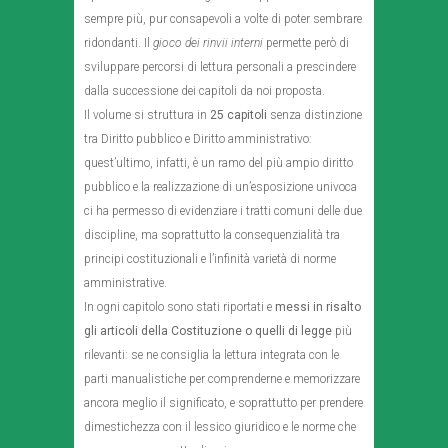
sempre più, pur consapevoli a volte di poter sembrare
ridondanti. Il
gioco dei rinvii interni
permette però di
sviluppare percorsi di lettura personali a prescindere
dalla successione dei capitoli da noi proposta.
Il volume si struttura in
25 capitoli
senza distinzione
tra Diritto pubblico e Diritto amministrativo:
quest’ultimo, infatti, è un ramo del più ampio diritto
pubblico e la realizzazione di un’esposizione univoca
ci ha permesso di evidenziare i tratti comuni delle due
discipline, ma soprattutto la consequenzialità tra
principi costituzionali e l’infinità varietà di norme
amministrative.
In ogni capitolo sono stati riportati e
messi in risalto
gli articoli della Costituzione o quelli di legge
più
rilevanti: se ne consiglia la lettura integrata con le
parti manualistiche per comprenderne e memorizzare
ancora meglio il significato, e soprattutto per prendere
dimestichezza con il lessico giuridico e le norme che