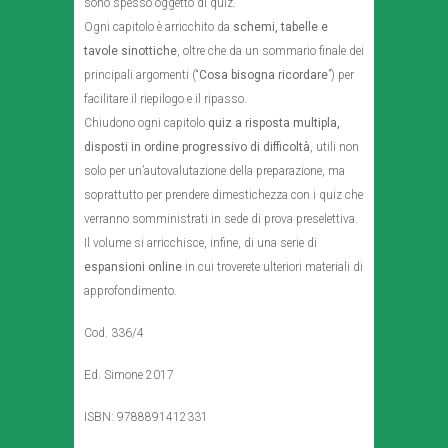
sono spesso oggetto di quiz.
Ogni capitolo è arricchito da
schemi, tabelle e
tavole sinottiche
, oltre che da un sommario finale dei
principali argomenti (“
Cosa bisogna ricordare
”) per
facilitare il riepilogo e il ripasso.
Chiudono ogni capitolo
quiz a risposta multipla,
disposti in ordine progressivo di difficoltà
, utili non
solo per un’autovalutazione della preparazione, ma
soprattutto per prendere dimestichezza con i quiz che
verranno somministrati in sede di prova preselettiva.
Il volume si arricchisce, infine, di una serie di
espansioni online
in cui troverete ulteriori materiali di
approfondimento.
Cod. 336/4
Ed. Simone 2017
ISBN: 9788891412331