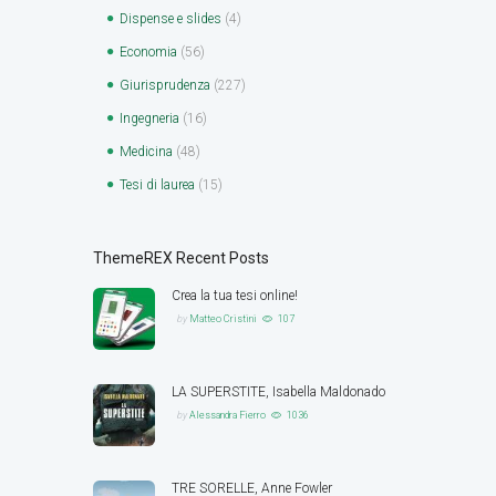
Dispense e slides
(4)
Economia
(56)
Giurisprudenza
(227)
Ingegneria
(16)
Medicina
(48)
Tesi di laurea
(15)
ThemeREX Recent Posts
Crea la tua tesi online!
by
Matteo Cristini
107
LA SUPERSTITE, Isabella Maldonado
by
Alessandra Fierro
1036
TRE SORELLE, Anne Fowler