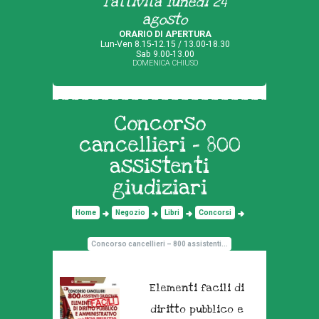
l'attività lunedì 24
agosto
ORARIO DI APERTURA
Lun-Ven 8.15-12.15 / 13.00-18.30
Sab 9.00-13.00
DOMENICA CHIUSO
Concorso
cancellieri – 800
assistenti
giudiziari
Home
Negozio
Libri
Concorsi
Concorso cancellieri – 800 assistenti...
Elementi facili di
diritto pubblico e