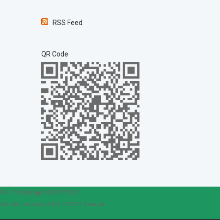
RSS Feed
QR Code
Tel. / Whatsapp 030 8775291
Via San Faustino 64/B - 25122 Brescia