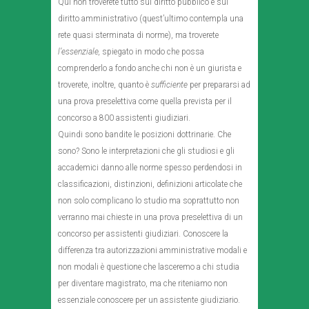
Qui non troverete tutto sul diritto pubblico e sul
diritto amministrativo (quest’ultimo contempla una
rete quasi sterminata di norme), ma troverete
l’essenziale,
spiegato in modo che possa
comprenderlo a fondo anche chi non è un giurista e
troverete, inoltre, quanto è
sufficiente
per prepararsi ad
una prova preselettiva come quella prevista per il
concorso a 800 assistenti giudiziari.
Quindi sono bandite le posizioni dottrinarie. Che
sono? Sono le interpretazioni che gli studiosi e gli
accademici danno alle norme spesso perdendosi in
classificazioni, distinzioni, definizioni articolate che
non solo complicano lo studio ma soprattutto non
verranno mai chieste in una prova preselettiva di un
concorso per assistenti giudiziari. Conoscere la
differenza tra autorizzazioni amministrative modali e
non modali è questione che lasceremo a chi studia
per diventare magistrato, ma che riteniamo non
essenziale conoscere per un assistente giudiziario.