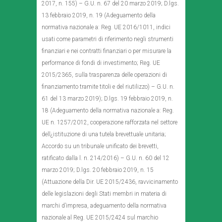
2017, n. 155) – G.U. n. 67 del 20 marzo 2019; D.lgs.
13 febbraio 2019, n. 19 (Adeguamento della
normativa nazionale a: Reg. UE 2016/1011, indici
usati come parametri di riferimento negli strumenti
finanziari e nei contratti finanziari o per misurare la
performance di fondi di investimento; Reg. UE
2015/2365, sulla trasparenza delle operazioni di
finanziamento tramite titoli e del riutilizzo) – G.U. n.
61 del 13 marzo 2019); D.lgs. 19 febbraio 2019, n.
18 (Adeguamento della normativa nazionale a: Reg.
UE n. 1257/2012, cooperazione rafforzata nel settore
dell¿istituzione di una tutela brevettuale unitaria;
Accordo su un tribunale unificato dei brevetti,
ratificato dalla l. n. 214/2016) – G.U. n. 60 del 12
marzo 2019; D.lgs. 20 febbraio 2019, n. 15
(Attuazione della Dir. UE 2015/2436, ravvicinamento
delle legislazioni degli Stati membri in materia di
marchi d’impresa, adeguamento della normativa
nazionale al Reg. UE 2015/2424 sul marchio