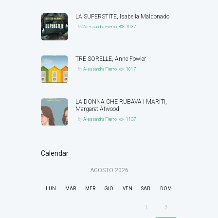
LA SUPERSTITE, Isabella Maldonado
by
Alessandra Fierro
1037
TRE SORELLE, Anne Fowler
by
Alessandra Fierro
1017
LA DONNA CHE RUBAVA I MARITI,
Margaret Atwood
by
Alessandra Fierro
1137
Calendar
AGOSTO
2026
LUN
MAR
MER
GIO
VEN
SAB
DOM
1
2