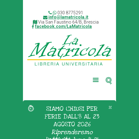
030 8775291
info@lamatricola.it
Via San Faustino 64/B, Brescia
facebook.com/LaMatricola
SIAMO CHIUSI PER
FERIE DALL'8 AL 23
AGOSTO 2026
Riprenderemo