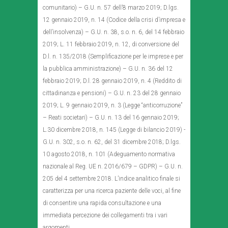
comunitario) – G.U. n. 57 dell’8 marzo 2019; D.lgs.
12 gennaio 2019, n. 14 (Codice della crisi d’impresa e
dell’insolvenza) – G.U. n. 38, s.o. n. 6, del 14 febbraio
2019; L. 11 febbraio 2019, n. 12, di conversione del
D.l. n. 135/2018 (Semplificazione per le imprese e per
la pubblica amministrazione) – G.U. n. 36 del 12
febbraio 2019; D.l. 28 gennaio 2019, n. 4 (Reddito di
cittadinanza e pensioni) – G.U. n. 23 del 28 gennaio
2019; L. 9 gennaio 2019, n. 3 (Legge “anticorruzione”
– Reati societari) – G.U. n. 13 del 16 gennaio 2019;
L.30 dicembre 2018, n. 145 (Legge di bilancio 2019) -
G.U. n. 302, s.o. n. 62, del 31 dicembre 2018; D.lgs.
10 agosto 2018, n. 101 (Adeguamento normativa
nazionale al Reg. UE n. 2016/679 – GDPR) – G.U. n.
205 del 4 settembre 2018. L’indice analitico finale si
caratterizza per una ricerca paziente delle voci, al fine
di consentire una rapida consultazione e una
immediata percezione dei collegamenti tra i vari
argomenti.