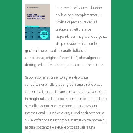
La presente edizione del Codice
civile e leggi complementari –
Codice di procedura civile è
un’opera strutturata per
rispondere al meglio alle esigenze
dei professionisti del diritto,
grazie alle sue peculiari caratteristiche di
completezza, originalità e praticità, che valgono a
distinguerla dalle similari pubblicazioni del settore.
Si pone come strumento agile e di pronta
consultazione nella prassi giudiziaria e nelle prove
concorsuali, in particolare per i candidati al concorso
in magistratura. La raccolta comprende, innanzitutto,
oltre alla Costituzione e le principali Convezioni
internazionali, il Codice civile, il Codice di procedura
civile, offrendo un raccordo sistematico tra norme di
natura sostanziale e quelle processuali, e una