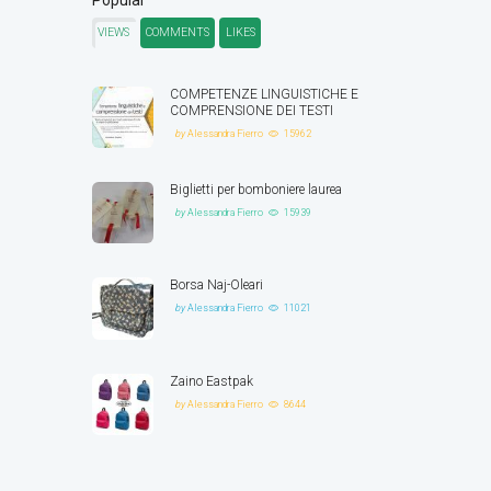
VIEWS
COMMENTS
LIKES
COMPETENZE LINGUISTICHE E
COMPRENSIONE DEI TESTI
by
Alessandra Fierro
15962
Biglietti per bomboniere laurea
by
Alessandra Fierro
15939
Borsa Naj-Oleari
by
Alessandra Fierro
11021
Zaino Eastpak
by
Alessandra Fierro
8644