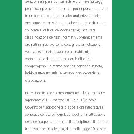
selezione ampia e puntuale delle più rilevanti Leggi
penali complementari, sempre più importanti specie
in un contesto ordinamentale caratterizzato della
crescente presenza di organiche discipline di settore
collocate al di fuori del codice civile; l’accurata
classificazione dei testi normativi, organicamente
ordinati in macro-aree; la dettagliata annotazione,
volta ad evidenziare, con precisi richiami, la
connessione di ogni norma con le altre che
compongono il sistema, anche riportando in nota,
laddove ritenuto utile, le versioni previgenti della
disposizione.
Nello specifico, le norme contenute nel volume sono
aggiornate a: L. 8 marzo 2019, n. 20 (Delega al
Governo per l’adozione di disposizioni integrative e
correttive dei decreti legislativi adottati in attuazione
della delega per la riforma delle discipline della crisi di
impresa e dell’insolvenza, di cui alla legge 19 ottobre