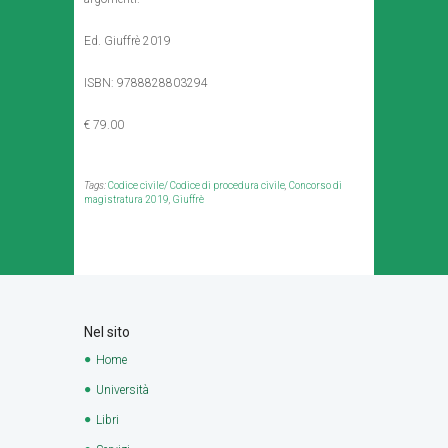
Ed. Giuffrè 2019
ISBN: 9788828803294
€ 79.00
Tags:
Codice civile/ Codice di procedura civile
,
Concorso di
magistratura 2019
,
Giuffrè
Nel sito
Home
Università
Libri