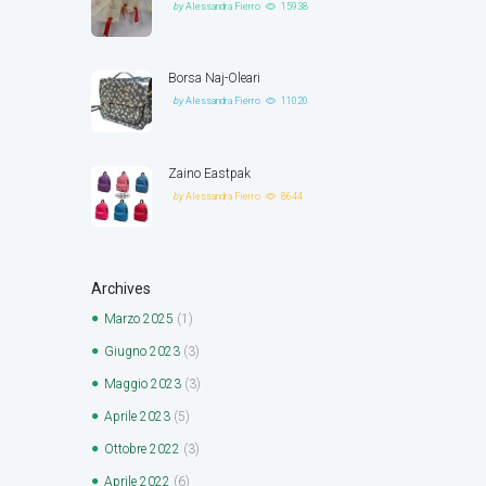
by
Alessandra Fierro
15938
Borsa Naj-Oleari
by
Alessandra Fierro
11020
Zaino Eastpak
by
Alessandra Fierro
8644
Archives
Marzo
2025
(1)
Giugno
2023
(3)
Maggio
2023
(3)
Aprile
2023
(5)
Ottobre
2022
(3)
Aprile
2022
(6)