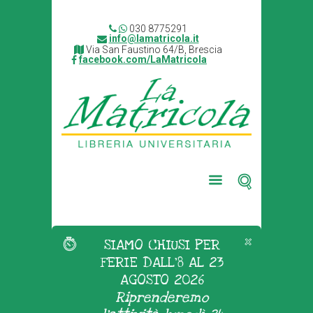
030 8775291
info@lamatricola.it
Via San Faustino 64/B, Brescia
facebook.com/LaMatricola
SIAMO CHIUSI PER
FERIE DALL'8 AL 23
AGOSTO 2026
Riprenderemo