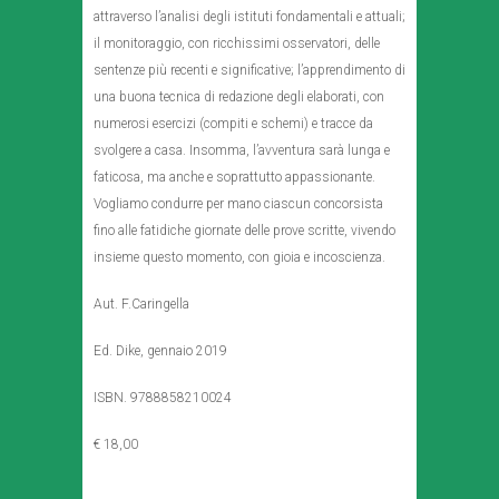
attraverso l’analisi degli istituti fondamentali e attuali;
il monitoraggio, con ricchissimi osservatori, delle
sentenze più recenti e significative; l’apprendimento di
una buona tecnica di redazione degli elaborati, con
numerosi esercizi (compiti e schemi) e tracce da
svolgere a casa. Insomma, l’avventura sarà lunga e
faticosa, ma anche e soprattutto appassionante.
Vogliamo condurre per mano ciascun concorsista
fino alle fatidiche giornate delle prove scritte, vivendo
insieme questo momento, con gioia e incoscienza.
Aut. F.Caringella
Ed. Dike, gennaio 2019
ISBN. 9788858210024
€ 18,00