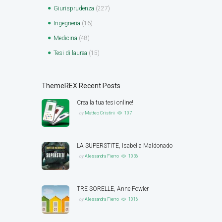
Giurisprudenza
(227)
Ingegneria
(16)
Medicina
(48)
Tesi di laurea
(15)
ThemeREX Recent Posts
Crea la tua tesi online!
by
Matteo Cristini
107
LA SUPERSTITE, Isabella Maldonado
by
Alessandra Fierro
1036
TRE SORELLE, Anne Fowler
by
Alessandra Fierro
1016