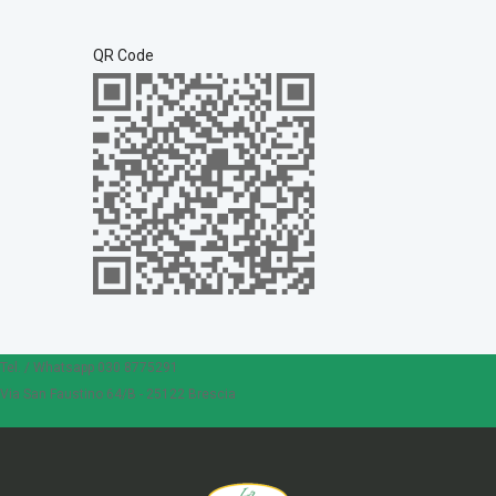
QR Code
Tel. / Whatsapp 030 8775291
Via San Faustino 64/B - 25122 Brescia