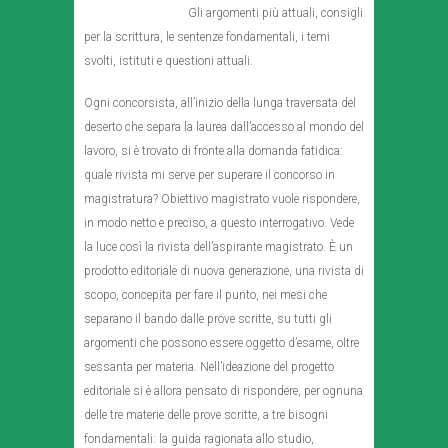
Gli argomenti più attuali, consigli
per la scrittura, le sentenze fondamentali, i temi
svolti, istituti e questioni attuali.
Ogni concorsista, all’inizio della lunga traversata del
deserto che separa la laurea dall’accesso al mondo del
lavoro, si è trovato di fronte alla domanda fatidica:
quale rivista mi serve per superare il concorso in
magistratura? Obiettivo magistrato vuole rispondere,
in modo netto e preciso, a questo interrogativo. Vede
la luce così la rivista dell’aspirante magistrato. È un
prodotto editoriale di nuova generazione, una rivista di
scopo, concepita per fare il punto, nei mesi che
separano il bando dalle prove scritte, su tutti gli
argomenti che possono essere oggetto d’esame, oltre
sessanta per materia. Nell’ideazione del progetto
editoriale si è allora pensato di rispondere, per ognuna
delle tre materie delle prove scritte, a tre bisogni
fondamentali: la guida ragionata allo studio,