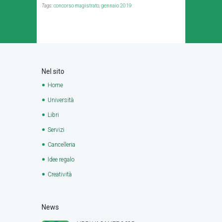
Tags:
concorso magistrato
,
gennaio 2019
Nel sito
Home
Università
Libri
Servizi
Cancelleria
Idee regalo
Creatività
News