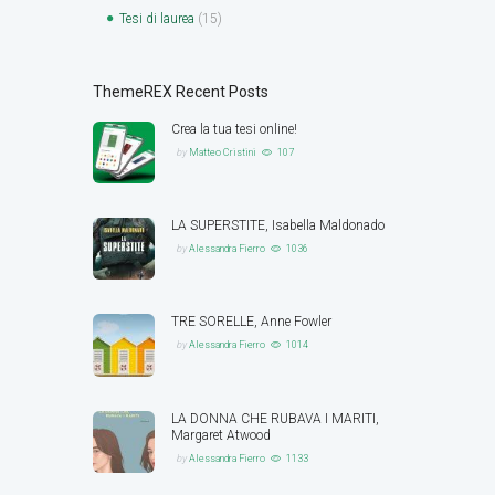
Tesi di laurea
(15)
ThemeREX Recent Posts
Crea la tua tesi online!
by
Matteo Cristini
107
LA SUPERSTITE, Isabella Maldonado
by
Alessandra Fierro
1036
TRE SORELLE, Anne Fowler
by
Alessandra Fierro
1014
LA DONNA CHE RUBAVA I MARITI,
Margaret Atwood
by
Alessandra Fierro
1133