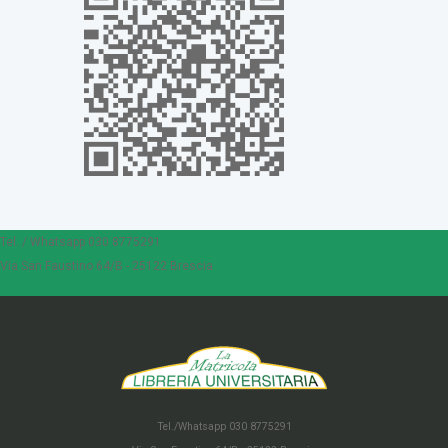
Tel. / Whatsapp 030 8775291
Via San Faustino 64/B - 25122 Brescia
Tel./Whatsapp 030 8775291