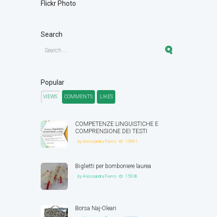
Flickr Photo
Search
Popular
VIEWS
COMMENTS
LIKES
COMPETENZE LINGUISTICHE E
COMPRENSIONE DEI TESTI
by
Alessandra Fierro
15961
Biglietti per bomboniere laurea
by
Alessandra Fierro
15936
Borsa Naj-Oleari