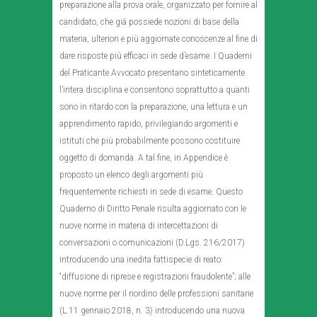
preparazione alla prova orale, organizzato per fornire al
candidato, che già possiede nozioni di base della
materia, ulteriori e più aggiornate conoscenze al fine di
dare risposte più efficaci in sede d’esame. I Quaderni
del Praticante Avvocato presentano sinteticamente
l’intera disciplina e consentono soprattutto a quanti
sono in ritardo con la preparazione, una lettura e un
apprendimento rapido, privilegiando argomenti e
istituti che più probabilmente possono costituire
oggetto di domanda. A tal fine, in Appendice è
proposto un elenco degli argomenti più
frequentemente richiesti in sede di esame. Questo
Quaderno di Diritto Penale risulta aggiornato con le
nuove norme in materia di intercettazioni di
conversazioni o comunicazioni (D.Lgs. 216/2017)
introducendo una inedita fattispecie di reato:
“diffusione di riprese e registrazioni fraudolente”; alle
nuove norme per il riordino delle professioni sanitarie
(L.11 gennaio 2018, n. 3) introducendo una nuova