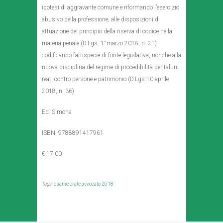
ipotesi di aggravante comune e riformando l’esercizio
abusivo della professione; alle disposizioni di
attuazione del principio della riserva di codice nella
materia penale (D.Lgs. 1°marzo 2018, n. 21)
codificando fattispecie di fonte legislativa, nonché alla
nuova disciplina del regime di procedibilità per taluni
reati contro persone e patrimonio (D.Lgs.10 aprile
2018, n. 36).
Ed. Simone
ISBN. 9788891417961
€ 17,00
Tags:
esame orale avvocato 2018