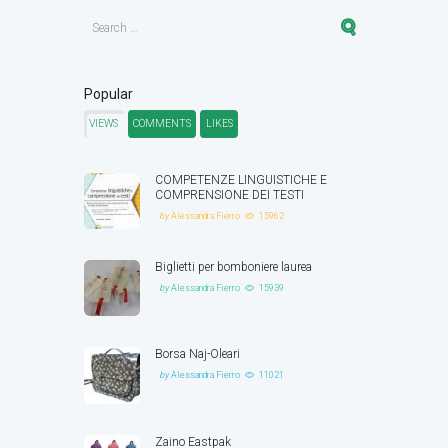
Popular
VIEWS
COMMENTS
LIKES
COMPETENZE LINGUISTICHE E
COMPRENSIONE DEI TESTI
by
Alessandra Fierro
15962
Biglietti per bomboniere laurea
by
Alessandra Fierro
15939
Borsa Naj-Oleari
by
Alessandra Fierro
11021
Zaino Eastpak