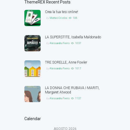
ThemeREX Recent Posts
Crea la tua tesi online!
by
Matteo Cristini
108
LA SUPERSTITE, Isabella Maldonado
by
Alessandra Fierro
1037
TRE SORELLE, Anne Fowler
by
Alessandra Fierro
1017
LA DONNA CHE RUBAVA I MARITI,
Margaret Atwood
by
Alessandra Fierro
1137
Calendar
AGOSTO
2026