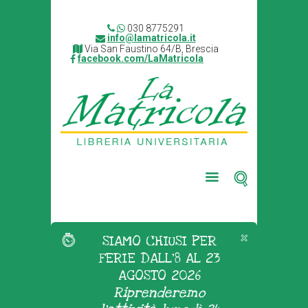
030 8775291
info@lamatricola.it
Via San Faustino 64/B, Brescia
facebook.com/LaMatricola
SIAMO CHIUSI PER
FERIE DALL'8 AL 23
AGOSTO 2026
Riprenderemo