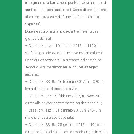
impegnati nella formazione post-universitaria, che da
anni seguono con successo il Corso di preparazione
all’esame d’avvocato dell’Università di Roma “La
Sapienza”.
L’opera è aggiornata ai più recenti e rilevanti casi
giurisprudenziali:
– Cass. civ., sez. I, 10 maggio 2017, n. 11504,
sull’assegno divorzile ed il relativo revirement della
Corte di Cassazione sulla rilevanza del criterio del
“tenore di vita matrimoniale” ai fini dell’assegno
anonimo;
– Cass. civ., SS.UU., 16 febbraio 2017, n. 4090, in
tema di abuso del processo civile;
– Cass. civ., sez. I, 9 febbraio 2017, n. 3455, sul
diritto alla privacy e trattamento dei dati sensibili;
– Cass. civ., sez. I, 31 gennaio 2017, n. 2484, in
materia di usura sopravvenuta;
– Cass. civ., SS.UU., 25 gennaio 2017, n. 1946, sul
diritto del figlio di conoscere le proprie origini in caso