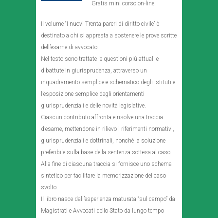
Gratis mini corso on-line.
Il volume “I nuovi Trenta pareri di diritto civile” è
destinato a chi si appresta a sostenere le prove scritte
dell’esame di avvocato.
Nel testo sono trattate le questioni più attuali e
dibattute in giurisprudenza, attraverso un
inquadramento semplice e schematico degli istituti e
l’esposizione semplice degli orientamenti
giurisprudenziali e delle novità legislative.
Ciascun contributo affronta e risolve una traccia
d’esame, mettendone in rilievo i riferimenti normativi,
giurisprudenziali e dottrinali, nonché la soluzione
preferibile sulla base della sentenza sottesa al caso.
Alla fine di ciascuna traccia si fornisce uno schema
sintetico per facilitare la memorizzazione del caso
svolto.
Il libro nasce dall’esperienza maturata “sul campo” da
Magistrati e Avvocati dello Stato da lungo tempo