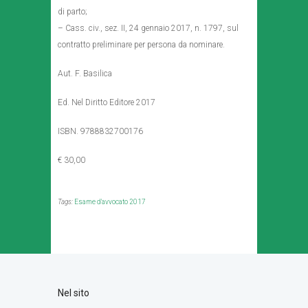
di parto;
– Cass. civ., sez. II, 24 gennaio 2017, n. 1797, sul
contratto preliminare per persona da nominare.
Aut. F. Basilica
Ed. Nel Diritto Editore 2017
ISBN. 9788832700176
€ 30,00
Tags:
Esame d'avvocato 2017
Nel sito