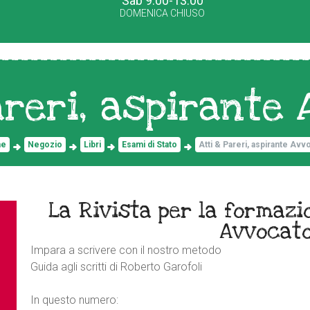
Sab 9.00-13.00
DOMENICA CHIUSO
areri, aspirante
me
Negozio
Libri
Esami di Stato
Atti & Pareri, aspirante Avv
La Rivista per la formazi
Avvocat
Impara a scrivere con il nostro metodo
Guida agli scritti di Roberto Garofoli
In questo numero: