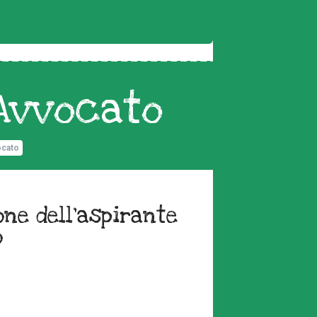
 Avvocato
ocato
one dell’aspirante
o