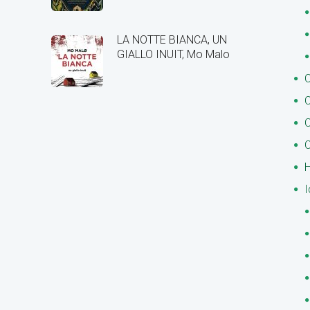
LA NOTTE BIANCA, UN
GIALLO INUIT, Mo Malo
C
C
C
C
H
I