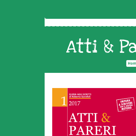
Atti & P
Ho