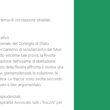
n tema di circolazione stradale
rativo
enale, del Consiglio di Stato
eccanismo di reclutamento dei futuri
do vincente tale prova, la Rivista
azione dell’esame di abilitazione
to della Rivista affronta e risolve una
, giurisprudenziali, la soluzione, la
atica. Le tracce sono svolte secondo
dinato e ben argomentato.
sprudenziali;
spirante Avvocato tutti i “trucchi” per