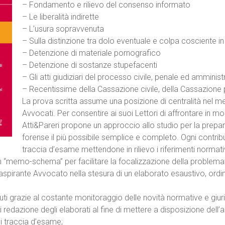
– Fondamento e rilievo del consenso informato
– Le liberalità indirette
– L’usura sopravvenuta
– Sulla distinzione tra dolo eventuale e colpa cosciente i
– Detenzione di materiale pornografico
– Detenzione di sostanze stupefacenti
– Gli atti giudiziari del processo civile, penale ed amminist
– Recentissime della Cassazione civile, della Cassazione p
La prova scritta assume una posizione di centralità nel m
Avvocati. Per consentire ai suoi Lettori di affrontare in mo
Atti&Pareri propone un approccio allo studio per la prepar
forense il più possibile semplice e completo. Ogni contribu
traccia d’esame mettendone in rilievo i riferimenti normativi
 “memo-schema” per facilitare la focalizzazione della problem
 l’aspirante Avvocato nella stesura di un elaborato esaustivo, or
ti grazie al costante monitoraggio delle novità normative e giuri
 redazione degli elaborati al fine di mettere a disposizione dell’a
i traccia d’esame;