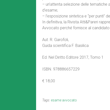
– un’attenta selezione delle tematiche 
d’esame;
– l’esposizione sintetica e “per punti” d
In definitiva, la Rivista Atti&Pareri ra
Avvocato perché fornisce al candidato i
Aut. R. Garofoli,
Guida scientifica F. Basilica
Ed. Nel Diritto Editore 2017, Tomo 1
ISBN. 978886657229
€ 18,00
Tags:
esame avvocato