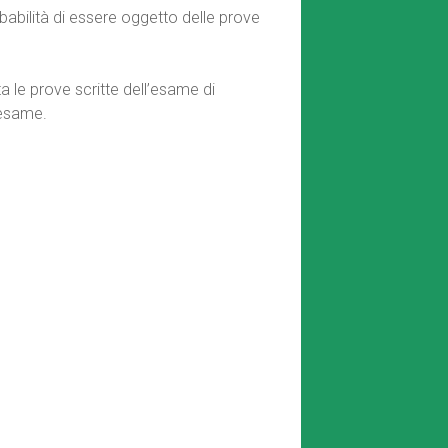
babilità di essere oggetto delle prove
a le prove scritte dell’esame di
’esame.