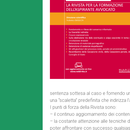
sentenza sottesa al caso e fornendo un
una “scaletta” predefinita che indirizza
I punti di forza della Rivista sono:
– il continuo aggiornamento dei contenu
– la costante attenzione alle tecniche di
poter affrontare con successo qualsias