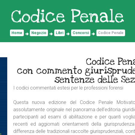
Codice Penale
Home
Negozio
Libri
Concorsi
Codice Penale
Codice Pen
con commento giurispruden
sentenze delle Sez
I codici commentati estesi per le professioni forensi
Questa nuova edizione del Codice Penale Motivato
assolutamente originale nel panorama dell’editoria giuridica
partecipanti ad esami di abilitazione e per quanti vogli
recenti ed aggiornati orientamenti della giurisprudenza
differenza delle tradizionali raccolte giurisprudenziali, con