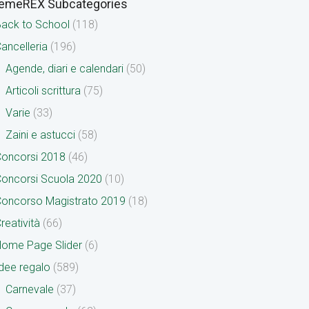
emeREX Subcategories
ack to School
(118)
ancelleria
(196)
Agende, diari e calendari
(50)
Articoli scrittura
(75)
Varie
(33)
Zaini e astucci
(58)
oncorsi 2018
(46)
oncorsi Scuola 2020
(10)
oncorso Magistrato 2019
(18)
reatività
(66)
ome Page Slider
(6)
dee regalo
(589)
Carnevale
(37)