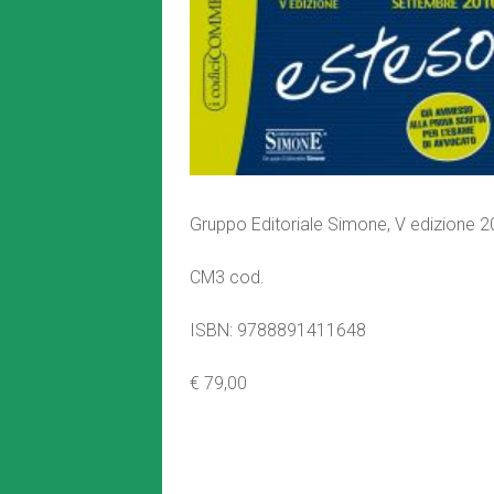
Gruppo Editoriale Simone, V edizione 
CM3 cod.
ISBN: 9788891411648
€ 79,00