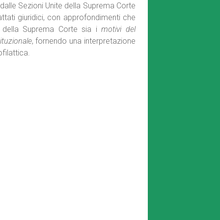
dalle Sezioni Unite della Suprema Corte
ttati giuridici, con approfondimenti che
li della Suprema Corte sia i
motivi del
ituzionale
, fornendo una interpretazione
filattica.