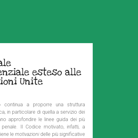
ale
ziale esteso alle
ioni Unite
 continua a proporre una struttura
, in particolare di quella a servizio dei
ano approfondire le linee guida dei più
 penale. Il Codice motivato, infatti, a
tiene le
motivazioni
delle più significative