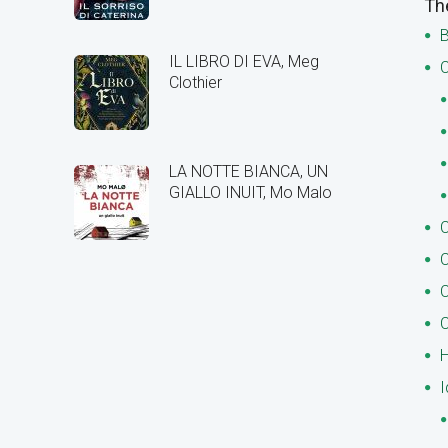
Th
B
IL LIBRO DI EVA, Meg
C
Clothier
LA NOTTE BIANCA, UN
GIALLO INUIT, Mo Malo
C
C
C
C
H
I