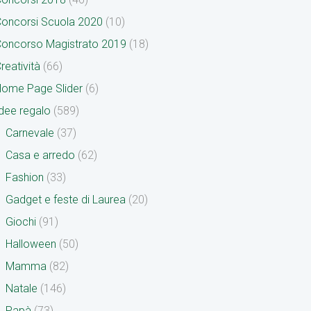
oncorsi Scuola 2020
(10)
oncorso Magistrato 2019
(18)
reatività
(66)
ome Page Slider
(6)
dee regalo
(589)
Carnevale
(37)
Casa e arredo
(62)
Fashion
(33)
Gadget e feste di Laurea
(20)
Giochi
(91)
Halloween
(50)
Mamma
(82)
Natale
(146)
Papà
(73)