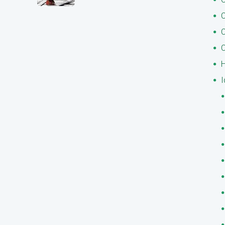
C
C
C
H
I