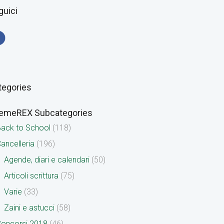
guici
tegories
emeREX Subcategories
ack to School
(118)
ancelleria
(196)
Agende, diari e calendari
(50)
Articoli scrittura
(75)
Varie
(33)
Zaini e astucci
(58)
oncorsi 2018
(46)