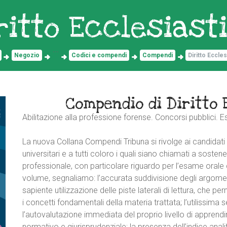
ritto Ecclesiast
...
Negozio
Codici e compendi
Compendi
Diritto Eccle
Compendio di Diritto 
Abilitazione alla professione forense. Concorsi pubblici. Es
La nuova Collana Compendi Tribuna si rivolge ai candidati a
universitari e a tutti coloro i quali siano chiamati a soste
professionale, con particolare riguardo per l’esame orale d
volume, segnaliamo: l’accurata suddivisione degli argoment
sapiente utilizzazione delle piste laterali di lettura, che
i concetti fondamentali della materia trattata; l’utilissim
l’autovalutazione immediata del proprio livello di apprendi
normativo e giurisprudenziale; la presenza dell’indice anal