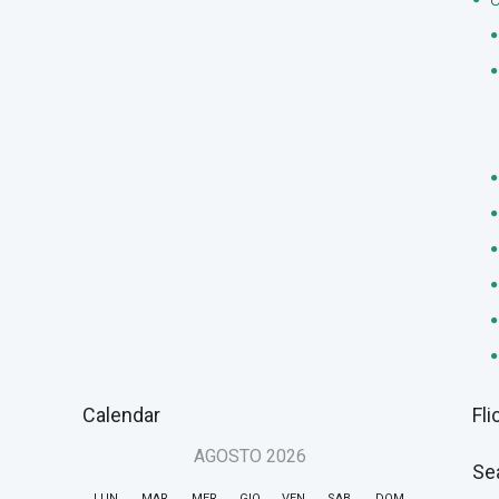
Calendar
Fli
AGOSTO
2026
Se
LUN
MAR
MER
GIO
VEN
SAB
DOM