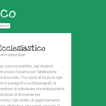
ico
siastico
Ecclesiastico
ami universitari.
i concorsi pubblici, agli studenti
nere prove d’esame per l’abilitazione
i avvocato. Fra i punti di forza di ogni
i in paragrafi e sottoparagrafi; la
 permettono di individuare immediatamente
a selezione di domande per
mento; l’alto livello di aggiornamento
itico alfabetico, che rende agevole la