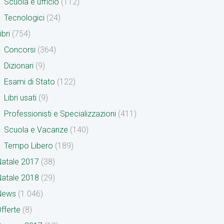
Scuola e ufficio
(112)
Tecnologici
(24)
ibri
(754)
Concorsi
(364)
Dizionari
(9)
Esami di Stato
(122)
Libri usati
(9)
Professionisti e Specializzazioni
(411)
Scuola e Vacanze
(140)
Tempo Libero
(189)
atale 2017
(38)
atale 2018
(29)
News
(1.046)
fferte
(8)