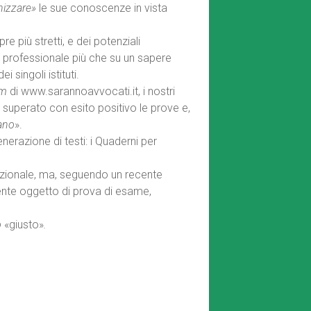
nizzare»
le sue conoscenze in vista
e più stretti, e dei potenziali
a professionale più che su un sapere
singoli istituti.
um
di www.sarannoavvocati.it, i nostri
o superato con esito positivo le prove e,
vano
».
razione di testi: i Quaderni per
ituzionale, ma, seguendo un recente
ente oggetto di prova di esame,
o
«giusto»
.