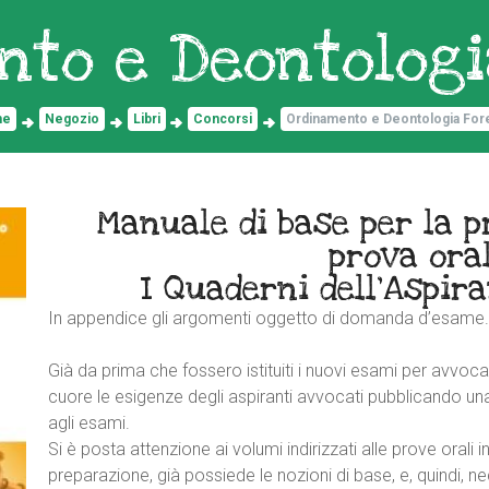
nto e Deontologi
me
Negozio
Libri
Concorsi
Ordinamento e Deontologia For
Manuale di base per la p
prova ora
I Quaderni dell’Aspir
In appendice gli argomenti oggetto di domanda d’esame.
Già da prima che fossero istituiti i nuovi esami per avvoc
cuore le esigenze degli aspiranti avvocati pubblicando una 
agli esami.
Si è posta attenzione ai volumi indirizzati alle prove orali in
preparazione, già possiede le nozioni di base, e, quindi, nece