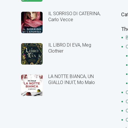
IL SORRISO DI CATERINA,
Ca
Carlo Vecce
Th
B
IL LIBRO DI EVA, Meg
C
Clothier
LA NOTTE BIANCA, UN
GIALLO INUIT, Mo Malo
C
C
C
C