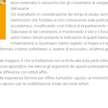
lavori sistematici
e
riassuntivi
che gli consentano di «
riorga
dell’esame.
Ciò soprattutto in considerazione dei tempi di studio, sempr
interlocutori che fondano le loro conoscenze sulla pratic
accademico, modificando così l’ottica di inquadramento dei 
Sulla base di tali convinzioni, e monitorando il sito e il
for
autori hanno tenuto presente le indicazioni di quanti hann
richiamandosi a
Giustiniano
, hanno tagliato «
il troppo e il 
fermato volume collettaneo «L’esame di avvocato», un’ultima gene
li maggiori, è che la trattazione non si limita alla sola parte ist
rposa appendice che elenca gli argomenti dei quesiti potenzialm
differenze con istituti affini.
la esperienza Simone per offrire il
prodotto
«giusto» al
moment
«giusto» per la soddisfazione totale dei nostri lettori.