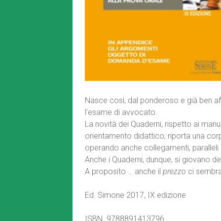
Nasce così, dal ponderoso e già ben af
l’esame di avvocato.
La novità dei Quaderni, rispetto ai manua
orientamento didattico, riporta una co
operando anche collegamenti, paralleli e 
Anche i Quaderni, dunque, si giovano del
A proposito … anche il
prezzo
ci sembra 
Ed. Simone 2017, IX edizione
ISBN. 9788891413796