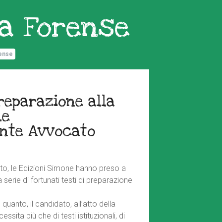
a Forense
ense
reparazione alla
le
ante Avvocato
ato, le Edizioni Simone hanno preso a
serie di fortunati testi di preparazione
 quanto, il candidato, all’atto della
ssita più che di testi istituzionali, di