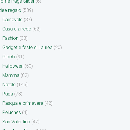
ome Page Slider
(6)
dee regalo
(589)
Carnevale
(37)
Casa e arredo
(62)
Fashion
(33)
Gadget e feste di Laurea
(20)
Giochi
(91)
Halloween
(50)
Mamma
(82)
Natale
(146)
Papà
(73)
Pasqua e primavera
(42)
Peluches
(4)
San Valentino
(47)