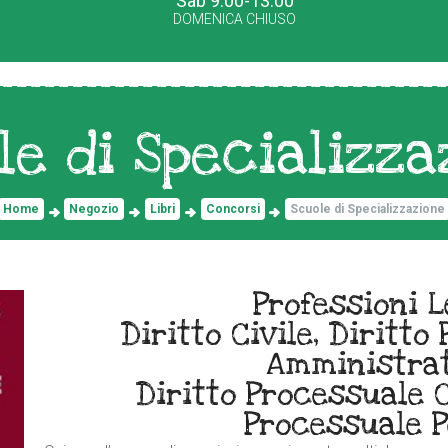
Sab 9.00-13.00
DOMENICA CHIUSO
le di Specializza
Home
Negozio
Libri
Concorsi
Scuole di Specializzazione
Professioni L
Diritto Civile, Diritto 
Amministrat
Diritto Processuale Ci
Processuale P