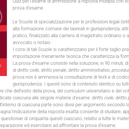
Quiz per l’esame di ammissione a risposta multipla con s
prova d’esame.
Le Scuole di specializzazione per le professioni legali (i
alla formazione comune dei laureati in giurisprudenza, at
pratico, finalizzato alla carriera di magistrato ordinario o a
avvocato o notaio.
I corsi di tali Scuole si caratterizzano per il forte taglio p
impostazione meramente teorica che caratterizza la forma
La prova d’esame consiste nella soluzione, in 90 minuti, di
di
diritto civile
,
diritto penale
,
diritto amministrativo
,
procedur
prova non è ammessa la consultazione di testi e di codic
giurisprudenza. I quesiti sono di contenuto identico su tutto
re che dell’esito della prova, del
curriculum
universitario e del vo
dicate ciascuna alle singole materie d’esame:
diritto civile, dirit
 all’interno di ciascuna parte sono divisi per argomento secondo l
na l’indicazione della risposta esatta consente di studiare, app
 questionari di cinquanta quesiti ciascuno, relativi a tutte le ma
i preparazione ed esercitarsi ad affrontare la prova d’esame.