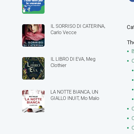
IL SORRISO DI CATERINA,
Ca
Carlo Vecce
Th
B
IL LIBRO DI EVA, Meg
C
Clothier
LA NOTTE BIANCA, UN
GIALLO INUIT, Mo Malo
C
C
C