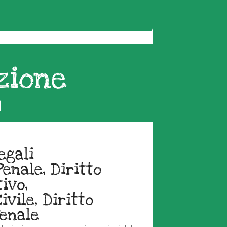
zione
egali
Penale, Diritto
ivo,
vile, Diritto
enale