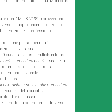
oluzioni commentate e simulazioni della
stituite con D.M. 537/1999) provvedono
traverso un approfondimento teorico-
ll’ esercizio delle professioni di
ratico anche per sopperire all’
zione universitaria.
 50 quesiti a risposta multipla in tema
a civile
e
procedura penale
. Durante la
i commentati e annotati con la
 il territorio nazionale.
to di laurea.
to penale, diritto amministrativo, procedura
a sequenza della più diffusa
rofondire e ripassare.
terie in modo da permettere, attraverso