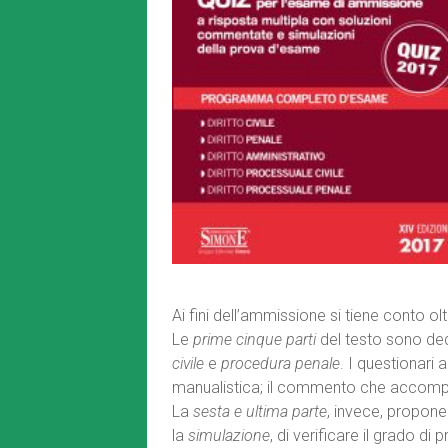
Ai fini dell’ammissione si tiene conto olt
Le
prime cinque parti
del testo sono de
civile
e
procedura penale
. I questionari
manualistica; il commento che accompag
La
sesta e ultima parte
, invece, propone
la
simulazione
, di verificare il grado d