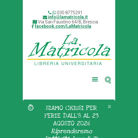
030 8775291
info@lamatricola.it
Via San Faustino 64/B, Brescia
facebook.com/LaMatricola
SIAMO CHIUSI PER
FERIE DALL'8 AL 23
AGOSTO 2026
Riprenderemo