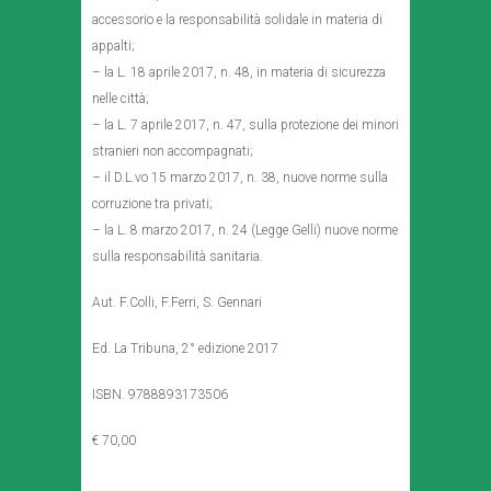
accessorio e la responsabilità solidale in materia di
appalti;
– la L. 18 aprile 2017, n. 48, in materia di sicurezza
nelle città;
– la L. 7 aprile 2017, n. 47, sulla protezione dei minori
stranieri non accompagnati;
– il D.L.vo 15 marzo 2017, n. 38, nuove norme sulla
corruzione tra privati;
– la L. 8 marzo 2017, n. 24 (Legge Gelli) nuove norme
sulla responsabilità sanitaria.
Aut. F.Colli, F.Ferri, S. Gennari
Ed. La Tribuna, 2° edizione 2017
ISBN. 9788893173506
€ 70,00