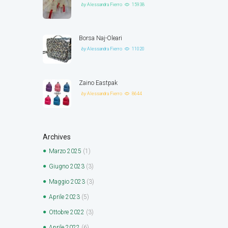
by
Alessandra Fierro
15938
Borsa Naj-Oleari
by
Alessandra Fierro
11020
Zaino Eastpak
by
Alessandra Fierro
8644
Archives
Marzo
2025
(1)
Giugno
2023
(3)
Maggio
2023
(3)
Aprile
2023
(5)
Ottobre
2022
(3)
Aprile
2022
(6)