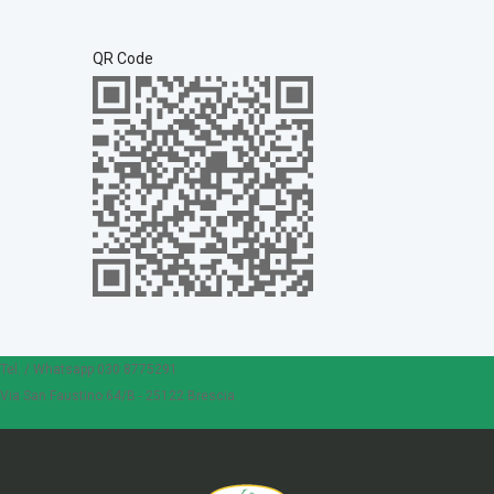
QR Code
Tel. / Whatsapp 030 8775291
Via San Faustino 64/B - 25122 Brescia