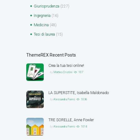
Giurisprudenza
(227)
Ingegneria
(16)
Medicina
(48)
Tesi di laurea
(15)
ThemeREX Recent Posts
Crea la tua tesi online!
by
Matteo Cristini
107
LA SUPERSTITE, Isabella Maldonado
by
Alessandra Fierro
1036
TRE SORELLE, Anne Fowler
by
Alessandra Fierro
1014