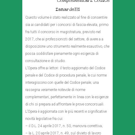
Complementari, Codice
Zanardelli
Questo volume è stato realizzato al fine di consentire
sia ai candidati per i concorsi di fascia elevata, primo
fra tutti il concorso in magistratura, previsto nel
2017, che ai professionisti del settore, di avere a a
disposizione uno strumento realmente esaustivo, che
possa soddisfare pienamente ogni esigenza di
consultazione e di studio.
L’Opera offre ai lettori: il testo aggiornato del Codice
penale e del Codice di procedura penale, le cui norme
interagiscono con quelle del Codice penale; una
rassegna veramente notevole di norme
complementari, perfettamente in linea con le esigenze
di chi si prepara ad affrontare le prove concorsuali.
L’Opera è aggiornata con le più recenti e significative
novità legislative fra cui:
– il D.L. 24 aprile 2017, n. 50, manovra correttiva;
– la L. 20 aprile 2017, n. 49, sul divieto di lavoro