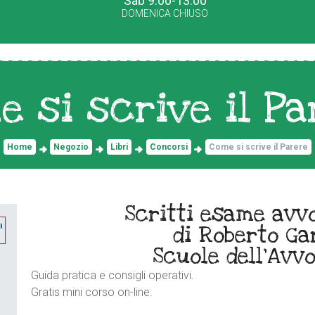
Sab 9.00-13.00
DOMENICA CHIUSO
e si scrive il Pa
Home
Negozio
Libri
Concorsi
Come si scrive il Parere
Scritti esame avv
di Roberto Ga
Scuole dell’Avv
Guida pratica e consigli operativi.
Gratis mini corso on-line.