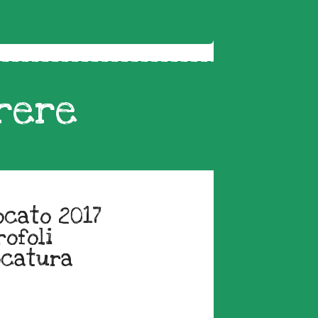
rere
ocato 2017
rofoli
ocatura