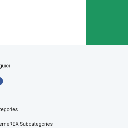
guici
tegories
emeREX Subcategories