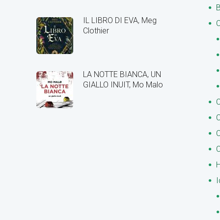
B
IL LIBRO DI EVA, Meg
C
Clothier
LA NOTTE BIANCA, UN
GIALLO INUIT, Mo Malo
C
C
C
C
H
I