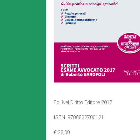
Ed. Nel Diritto Editore 2017
ISBN. 9788832700121
€ 28,00