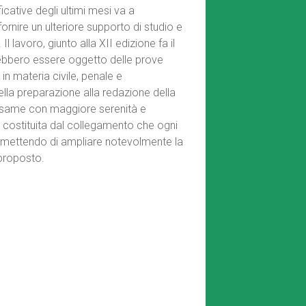
ficative degli ultimi mesi va a
ornire un ulteriore supporto di studio e
 lavoro, giunto alla XII edizione fa il
rebbero essere oggetto delle prove
ri in materia civile, penale e
ella preparazione alla redazione della
’esame con maggiore serenità e
, costituita dal collegamento che ogni
rmettendo di ampliare notevolmente la
 proposto.