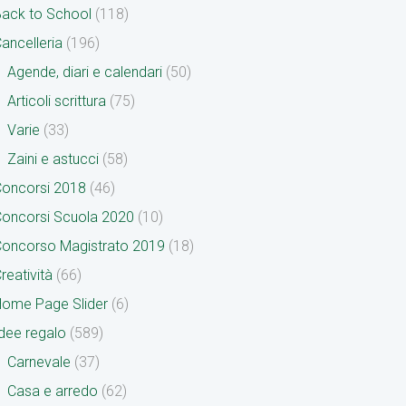
ack to School
(118)
ancelleria
(196)
Agende, diari e calendari
(50)
Articoli scrittura
(75)
Varie
(33)
Zaini e astucci
(58)
oncorsi 2018
(46)
oncorsi Scuola 2020
(10)
oncorso Magistrato 2019
(18)
reatività
(66)
ome Page Slider
(6)
dee regalo
(589)
Carnevale
(37)
Casa e arredo
(62)