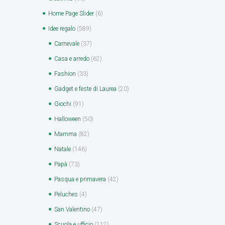
Home Page Slider
(6)
Idee regalo
(589)
Carnevale
(37)
Casa e arredo
(62)
Fashion
(33)
Gadget e feste di Laurea
(20)
Giochi
(91)
Halloween
(50)
Mamma
(82)
Natale
(146)
Papà
(73)
Pasqua e primavera
(42)
Peluches
(4)
San Valentino
(47)
Scuola e ufficio
(112)