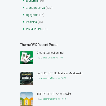
Economia
(56)
Giurisprudenza
(227)
Ingegneria
(16)
Medicina
(48)
Tesi di laurea
(15)
ThemeREX Recent Posts
Crea la tua tesi online!
by
Matteo Cristini
107
LA SUPERSTITE, Isabella Maldonado
by
Alessandra Fierro
1036
TRE SORELLE, Anne Fowler
by
Alessandra Fierro
1014