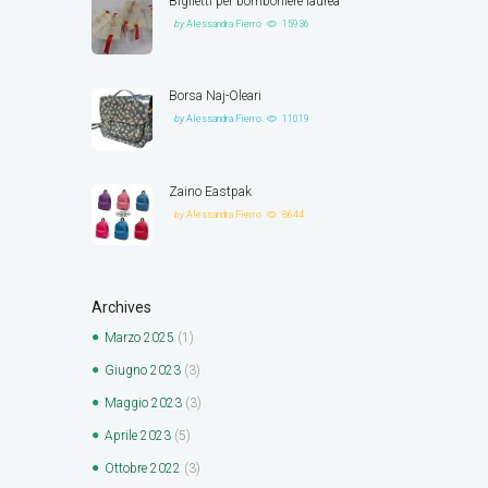
Biglietti per bomboniere laurea
by
Alessandra Fierro
15936
Borsa Naj-Oleari
by
Alessandra Fierro
11019
Zaino Eastpak
by
Alessandra Fierro
8644
Archives
Marzo
2025
(1)
Giugno
2023
(3)
Maggio
2023
(3)
Aprile
2023
(5)
Ottobre
2022
(3)