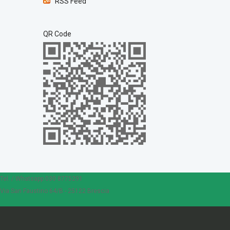
RSS Feed
QR Code
Tel. / Whatsapp 030 8775291
Via San Faustino 64/B - 25122 Brescia