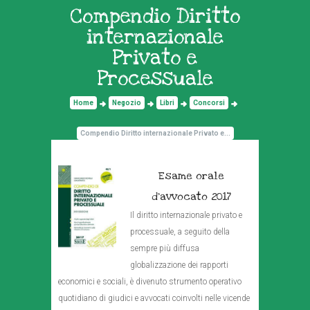
Compendio Diritto
internazionale
Privato e
Processuale
Home
Negozio
Libri
Concorsi
Compendio Diritto internazionale Privato e...
Esame orale
d’avvocato 2017
Il diritto internazionale privato e
processuale, a seguito della
sempre più diffusa
globalizzazione dei rapporti
economici e sociali, è divenuto strumento operativo
quotidiano di giudici e avvocati coinvolti nelle vicende