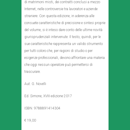
di matrimoni misti, dei contratti conclusi a mezzo
Internet, nelle controversie tra lavoratori e aziende
straniere. Con questa edizione, in aderenza alle
consuete caratteristiche di precisione e sintesi proprie
del volume, si è inteso dare conto delle ultime novità
giurisprudenziali intervenute. Il testo, quindi, per le
sue caratteristiche rappresenta un valido strumento
per tutti coloro che, per ragioni di studio o per
esigenze professionali, devono affrontare una materia
che oggi nessun operatore può permettersi di
trascurare.
Aut. G. Novelli
Ed. Simone, XVIII edizione 2017
ISBN. 9788891414304
€ 19,00