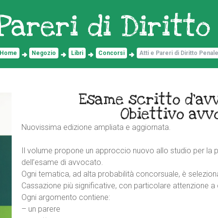
 Pareri di Diritto
Home
Negozio
Libri
Concorsi
Atti e Pareri di Diritto Penal
Esame scritto d’av
Obiettivo avv
Nuovissima edizione ampliata e aggiornata.
Il volume propone un approccio nuovo allo studio per la p
dell’esame di avvocato.
Ogni tematica, ad alta probabilità concorsuale, è seleziona
Cassazione più significative, con particolare attenzione a 
Ogni argomento contiene:
– un parere