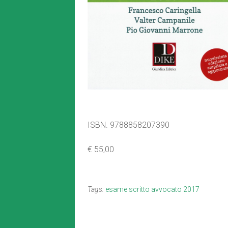
ISBN. 9788858207390
€ 55,00
Tags:
esame scritto avvocato 2017