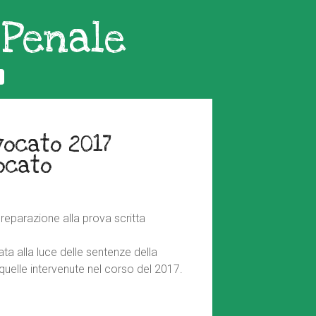
 Penale
e
vocato 2017
ocato
reparazione alla prova scritta
ta alla luce delle sentenze della
quelle intervenute nel corso del 2017.