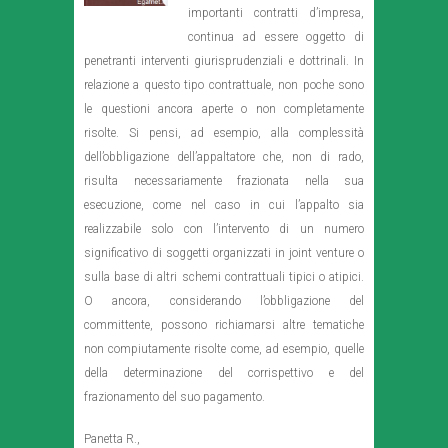
importanti contratti d’impresa,
continua ad essere oggetto di
penetranti interventi giurisprudenziali e dottrinali. In
relazione a questo tipo contrattuale, non poche sono
le questioni ancora aperte o non completamente
risolte. Si pensi, ad esempio, alla complessità
dell’obbligazione dell’appaltatore che, non di rado,
risulta necessariamente frazionata nella sua
esecuzione, come nel caso in cui l’appalto sia
realizzabile solo con l’intervento di un numero
significativo di soggetti organizzati in joint venture o
sulla base di altri schemi contrattuali tipici o atipici.
O ancora, considerando l’obbligazione del
committente, possono richiamarsi altre tematiche
non compiutamente risolte come, ad esempio, quelle
della determinazione del corrispettivo e del
frazionamento del suo pagamento.
Panetta R.,