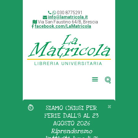
030 8775291
info@lamatricola.it
Via San Faustino 64/B, Brescia
facebook.com/LaMatricola
SIAMO CHIUSI PER
FERIE DALL'8 AL 23
AGOSTO 2026
Riprenderemo