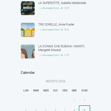
LA SUPERSTITE, Isabella Maldonado
by
Alessandra Fierro
1037
TRE SORELLE, Anne Fowler
by
Alessandra Fierro
1016
LA DONNA CHE RUBAVA I MARITI,
Margaret Atwood
by
Alessandra Fierro
1137
Calendar
AGOSTO
2026
LUN
MAR
MER
GIO
VEN
SAB
DOM
1
2
3
4
5
6
7
8
9