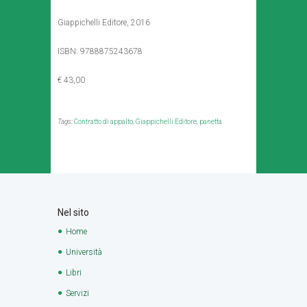
Giappichelli Editore, 2016
ISBN: 9788875243678
€ 43,00
Tags:
Contratto di appalto
,
Giappichelli Editore
,
panetta
Nel sito
Home
Università
Libri
Servizi