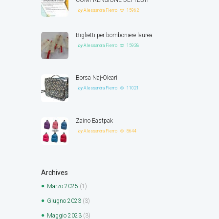
by
Alessandra Fierro
15962
Biglietti per bomboniere laurea
by
Alessandra Fierro
15938
Borsa Naj-Oleari
by
Alessandra Fierro
11021
Zaino Eastpak
by
Alessandra Fierro
8644
Archives
Marzo
2025
(1)
Giugno
2023
(3)
Maggio
2023
(3)