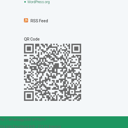
WordPress.org
RSS Feed
QR Code
Tel. / Whatsapp 030 8775291
Via San Faustino 64/B - 25122 Brescia