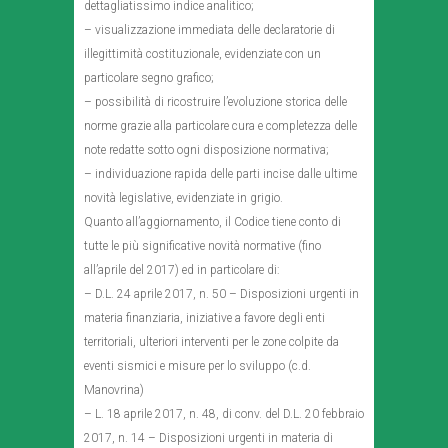
dettagliatissimo indice analitico;
– visualizzazione immediata delle declaratorie di
illegittimità costituzionale, evidenziate con un
particolare segno grafico;
– possibilità di ricostruire l’evoluzione storica delle
norme grazie alla particolare cura e completezza delle
note redatte sotto ogni disposizione normativa;
– individuazione rapida delle parti incise dalle ultime
novità legislative, evidenziate in grigio.
Quanto all’aggiornamento, il Codice tiene conto di
tutte le più significative novità normative (fino
all’aprile del 2017) ed in particolare di:
– D.L. 24 aprile 2017, n. 50 – Disposizioni urgenti in
materia finanziaria, iniziative a favore degli enti
territoriali, ulteriori interventi per le zone colpite da
eventi sismici e misure per lo sviluppo (c.d.
Manovrina)
– L. 18 aprile 2017, n. 48, di conv. del D.L. 20 febbraio
2017, n. 14 – Disposizioni urgenti in materia di