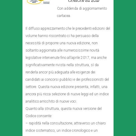
concorsi 2017
Con addenda di aggiornamento
cartacea.
Il diffuso apprezzamento che le precedenti edizioni del
volume hanno riscontrato ci ha persuaso della
necessità di proporre una nuova edizione, non
soltanto aggiornata alle numerosissime novità
legislative intervenute fino all’aprile 2017, ma anche
significativamente rivista nella struttura, sì da
renderla ancor più adeguata alle esigenze dei
candidati ai concorsi pubblici e dei professionisti del
settore. Questa nuova edizione presenta, infatti, una
ancora più ricca selezione di nuove leggi ed un indice
analitico arricchito di nuove voci.
Quanto alla struttura, questa nuova versione del
Codice consente:
– rapidità nella consultazione, attraverso un chiaro
indice sistematico, un indice cronologico e un