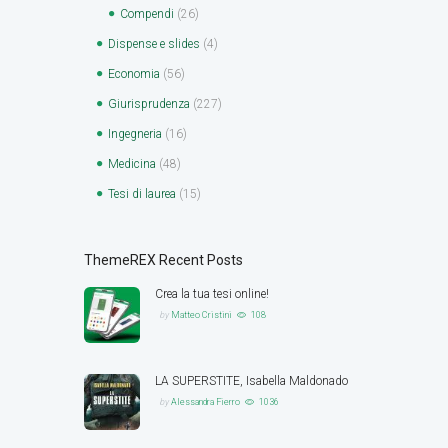
Compendi
(26)
Dispense e slides
(4)
Economia
(56)
Giurisprudenza
(227)
Ingegneria
(16)
Medicina
(48)
Tesi di laurea
(15)
ThemeREX Recent Posts
Crea la tua tesi online!
by
Matteo Cristini
108
LA SUPERSTITE, Isabella Maldonado
by
Alessandra Fierro
1036