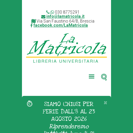
030 8775291
info@lamatricola.it
Via San Faustino 64/B, Brescia
facebook.com/LaMatricola
SIAMO CHIUSI PER
FERIE DALL'8 AL 23
AGOSTO 2026
Riprenderemo