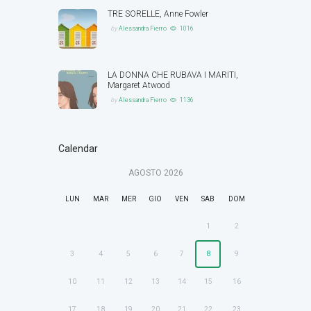
TRE SORELLE, Anne Fowler
by
Alessandra Fierro
1016
LA DONNA CHE RUBAVA I MARITI,
Margaret Atwood
by
Alessandra Fierro
1136
Calendar
AGOSTO
2026
LUN
MAR
MER
GIO
VEN
SAB
DOM
1
2
3
4
5
6
7
8
9
10
11
12
13
14
15
16
17
18
19
20
21
22
23