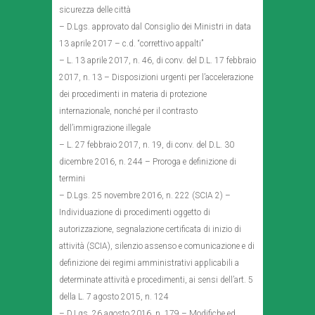
sicurezza delle città
– D.Lgs. approvato dal Consiglio dei Ministri in data
13 aprile 2017 – c.d. “correttivo appalti”
– L. 13 aprile 2017, n. 46, di conv. del D.L. 17 febbraio
2017, n. 13 – Disposizioni urgenti per l’accelerazione
dei procedimenti in materia di protezione
internazionale, nonché per il contrasto
dell’immigrazione illegale
– L. 27 febbraio 2017, n. 19, di conv. del D.L. 30
dicembre 2016, n. 244 – Proroga e definizione di
termini
– D.Lgs. 25 novembre 2016, n. 222 (SCIA 2) –
Individuazione di procedimenti oggetto di
autorizzazione, segnalazione certificata di inizio di
attività (SCIA), silenzio assenso e comunicazione e di
definizione dei regimi amministrativi applicabili a
determinate attività e procedimenti, ai sensi dell’art. 5
della L. 7 agosto 2015, n. 124
– D.Lgs. 26 agosto 2016, n. 179 – Modifiche ed