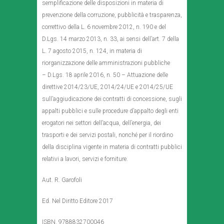
semplificazione delle disposizioni in materia di
prevenzione della corruzione, pubblicità e trasparenza,
correttivo della L. 6 novembre 2012, n. 190 e del
D.Lgs. 14 marzo 2013, n. 33, ai sensi dell’art. 7 della
L. 7 agosto 2015, n. 124, in materia di
riorganizzazione delle amministrazioni pubbliche
– D.Lgs. 18 aprile 2016, n. 50 – Attuazione delle
direttive 2014/23/UE, 2014/24/UE e 2014/25/UE
sull’aggiudicazione dei contratti di concessione, sugli
appalti pubblici e sulle procedure d’appalto degli enti
erogatori nei settori dell’acqua, dell’energia, dei
trasporti e dei servizi postali, nonché per il riordino
della disciplina vigente in materia di contratti pubblici
relativi a lavori, servizi e forniture.
Aut. R. Garofoli
Ed. Nel Diritto Editore 2017
ISBN. 9788832700046