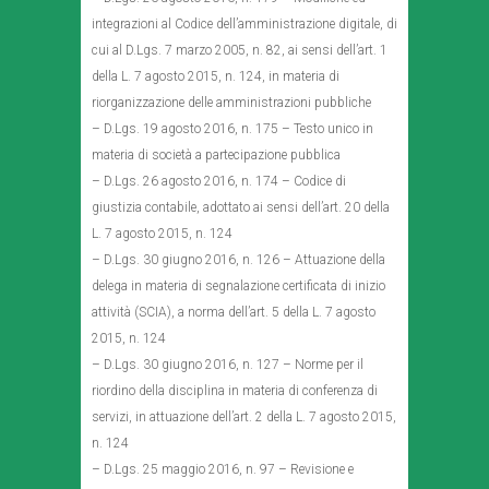
integrazioni al Codice dell’amministrazione digitale, di
cui al D.Lgs. 7 marzo 2005, n. 82, ai sensi dell’art. 1
della L. 7 agosto 2015, n. 124, in materia di
riorganizzazione delle amministrazioni pubbliche
– D.Lgs. 19 agosto 2016, n. 175 – Testo unico in
materia di società a partecipazione pubblica
– D.Lgs. 26 agosto 2016, n. 174 – Codice di
giustizia contabile, adottato ai sensi dell’art. 20 della
L. 7 agosto 2015, n. 124
– D.Lgs. 30 giugno 2016, n. 126 – Attuazione della
delega in materia di segnalazione certificata di inizio
attività (SCIA), a norma dell’art. 5 della L. 7 agosto
2015, n. 124
– D.Lgs. 30 giugno 2016, n. 127 – Norme per il
riordino della disciplina in materia di conferenza di
servizi, in attuazione dell’art. 2 della L. 7 agosto 2015,
n. 124
– D.Lgs. 25 maggio 2016, n. 97 – Revisione e