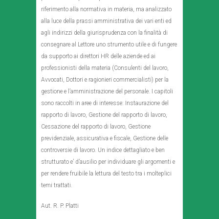
riferimento alla normativa in materia, ma analizzato
alla luce della prassi amministrativa dei vari enti ed
agli indirizzi della giurisprudenza con la finalità di
consegnare al Lettore uno strumento utile e di fungere
da supporto ai direttori HR delle aziende ed ai
professionisti della materia (Consulenti del lavoro,
Avvocati, Dottori e ragionieri commercialisti) per la
gestione e l’amministrazione del personale. I capitoli
sono raccolti in aree di interesse: Instaurazione del
rapporto di lavoro, Gestione del rapporto di lavoro,
Cessazione del rapporto di lavoro, Gestione
previdenziale, assicurativa e fiscale, Gestione delle
controversie di lavoro. Un indice dettagliato e ben
strutturato e’ d’ausilio per individuare gli argomenti e
per rendere fruibile la lettura del testo tra i molteplici
temi trattati.
Aut. R. P. Platti