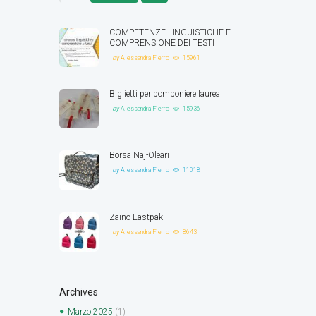
COMPETENZE LINGUISTICHE E
COMPRENSIONE DEI TESTI
by
Alessandra Fierro
15961
Biglietti per bomboniere laurea
by
Alessandra Fierro
15936
Borsa Naj-Oleari
by
Alessandra Fierro
11018
Zaino Eastpak
by
Alessandra Fierro
8643
Archives
Marzo
2025
(1)