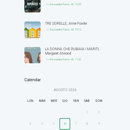
by
Alessandra Fierro
1035
TRE SORELLE, Anne Fowler
by
Alessandra Fierro
1013
LA DONNA CHE RUBAVA I MARITI,
Margaret Atwood
by
Alessandra Fierro
1132
Calendar
AGOSTO
2026
LUN
MAR
MER
GIO
VEN
SAB
DOM
1
2
3
4
5
6
7
8
9