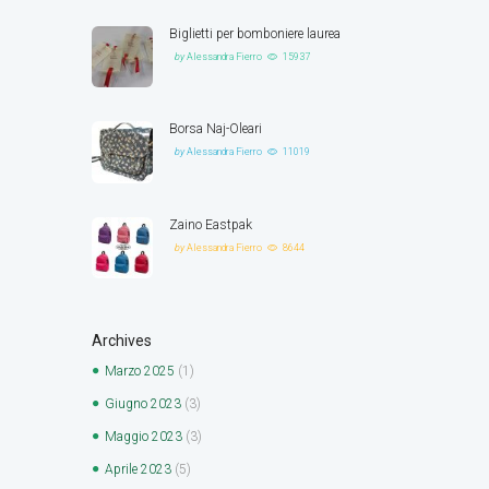
Biglietti per bomboniere laurea
by
Alessandra Fierro
15937
Borsa Naj-Oleari
by
Alessandra Fierro
11019
Zaino Eastpak
by
Alessandra Fierro
8644
Archives
Marzo
2025
(1)
Giugno
2023
(3)
Maggio
2023
(3)
Aprile
2023
(5)