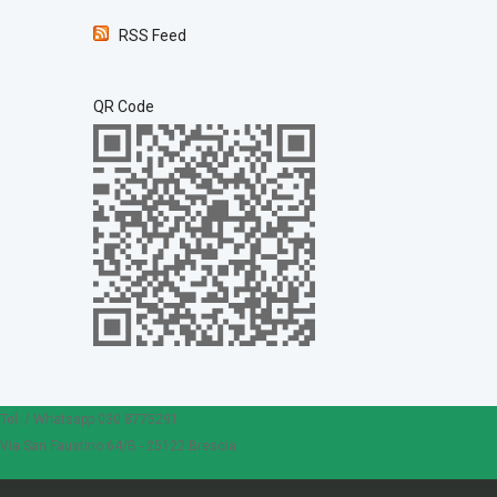
RSS Feed
QR Code
Tel. / Whatsapp 030 8775291
Via San Faustino 64/B - 25122 Brescia