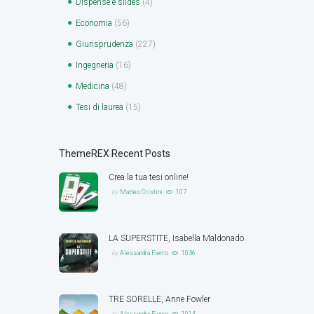
Dispense e slides
(4)
Economia
(56)
Giurisprudenza
(227)
Ingegneria
(16)
Medicina
(48)
Tesi di laurea
(15)
ThemeREX Recent Posts
Crea la tua tesi online!
by
Matteo Cristini
107
LA SUPERSTITE, Isabella Maldonado
by
Alessandra Fierro
1036
TRE SORELLE, Anne Fowler