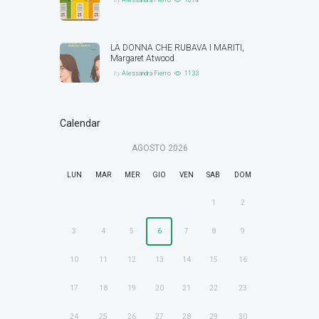
by
Alessandra Fierro
1014
LA DONNA CHE RUBAVA I MARITI,
Margaret Atwood
by
Alessandra Fierro
1133
Calendar
AGOSTO
2026
LUN
MAR
MER
GIO
VEN
SAB
DOM
1
2
3
4
5
6
7
8
9
10
11
12
13
14
15
16
17
18
19
20
21
22
23
24
25
26
27
28
29
30