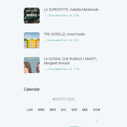
LA SUPERSTITE, Isabella Maldonado
by
Alessandra Fierro
1036
TRE SORELLE, Anne Fowler
by
Alessandra Fierro
1016
LA DONNA CHE RUBAVA I MARITI,
Margaret Atwood
by
Alessandra Fierro
1135
Calendar
AGOSTO
2026
LUN
MAR
MER
GIO
VEN
SAB
DOM
1
2