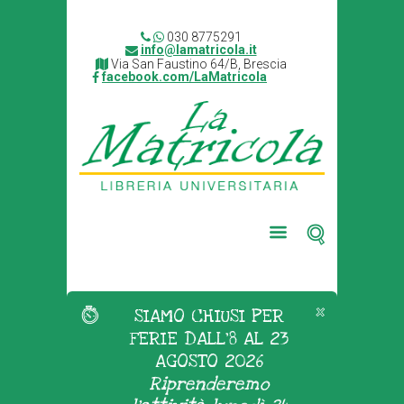
030 8775291
info@lamatricola.it
Via San Faustino 64/B, Brescia
facebook.com/LaMatricola
SIAMO CHIUSI PER
FERIE DALL'8 AL 23
AGOSTO 2026
Riprenderemo