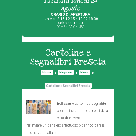
l'attività lunedì 24
agosto
ORARIO DI APERTURA
Lun-Ven 8.15-12.15 / 13.00-18.30
Sab 9.00-13.00
DOMENICA CHIUSO
Cartoline e
Segnalibri Brescia
Home
Negozio
News
Cartoline e Segnalibri Brescia
Bellissime cartoline e segnalibri
con i principali monumenti della
città di Brescia.
Per inviare un pensiero affettuoso o per ricordare la
propria visita alla città.