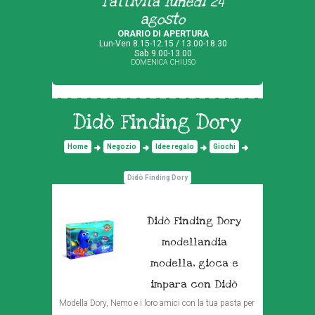
l'attività lunedì 24
agosto
ORARIO DI APERTURA
Lun-Ven 8.15-12.15 / 13.00-18.30
Sab 9.00-13.00
DOMENICA CHIUSO
Didò Finding Dory
Home
Negozio
Idee regalo
Giochi
Didò Finding Dory
Didò Finding Dory
modellandia
modella, gioca e
impara con Didò
Modella Dory, Nemo e i loro amici con la tua pasta per