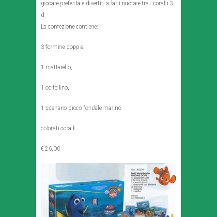
giocare preferita e divertiti a farli nuotare tra i coralli 3
d
La confezione contiene:
3 formine doppie,
1 mattarello,
1 coltellino,
1 scenario gioco fondale marino
colorati coralli
€ 26,00