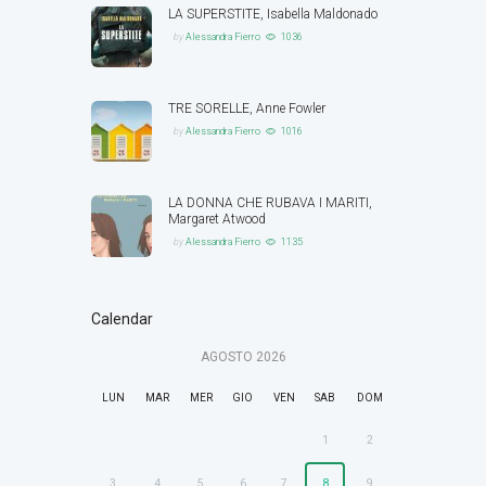
LA SUPERSTITE, Isabella Maldonado
by
Alessandra Fierro
1036
TRE SORELLE, Anne Fowler
by
Alessandra Fierro
1016
LA DONNA CHE RUBAVA I MARITI,
Margaret Atwood
by
Alessandra Fierro
1135
Calendar
AGOSTO
2026
LUN
MAR
MER
GIO
VEN
SAB
DOM
1
2
3
4
5
6
7
8
9