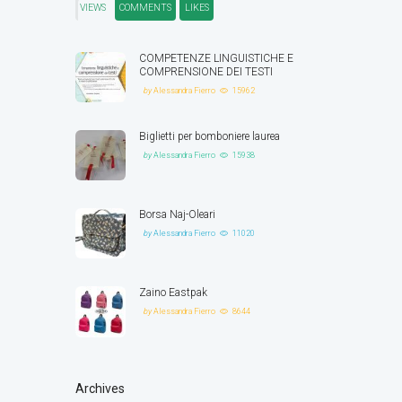
VIEWS
COMMENTS
LIKES
COMPETENZE LINGUISTICHE E
COMPRENSIONE DEI TESTI
by
Alessandra Fierro
15962
Biglietti per bomboniere laurea
by
Alessandra Fierro
15938
Borsa Naj-Oleari
by
Alessandra Fierro
11020
Zaino Eastpak
by
Alessandra Fierro
8644
Archives