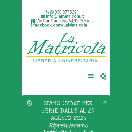
030 8775291
info@lamatricola.it
Via San Faustino 64/B, Brescia
facebook.com/LaMatricola
SIAMO CHIUSI PER
FERIE DALL'8 AL 23
AGOSTO 2026
Riprenderemo