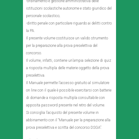
-ordinamento e gestione amministrativa delle
istituzioni scolastiche autonome e stato giuridico del
personale scolastico;
-diritto penale con particolare riguardo ai delitti contro
la PA.
Il presente volume costituisce un valido strumento
per la preparazione alla prova preselettiva del
concorso.
Il volume, infatti, contiene un’ampia selezione di quiz
a risposta multipla delle materie oggetto della prova
preselettiva.
Il Manuale permette l’accesso gratuito al simulatore
on line con il quale è possibile esercitarsi con batterie
di domande a risposta multipla consultabile con
apposita password presente nel retro del volume.
Si consiglia l’acquisto del presente volume in
abbinamento con il “Manuale per la preparazione alla
prova preselettiva e scritta del concorso DSGA”.