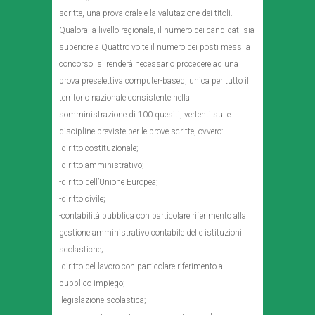
scritte, una prova orale e la valutazione dei titoli.
Qualora, a livello regionale, il numero dei candidati sia
superiore a Quattro volte il numero dei posti messi a
concorso, si renderà necessario procedere ad una
prova preselettiva computer-based, unica per tutto il
territorio nazionale consistente nella
somministrazione di 100 quesiti, vertenti sulle
discipline previste per le prove scritte, ovvero:
-diritto costituzionale;
-diritto amministrativo;
-diritto dell’Unione Europea;
-diritto civile;
-contabilità pubblica con particolare riferimento alla
gestione amministrativo contabile delle istituzioni
scolastiche;
-diritto del lavoro con particolare riferimento al
pubblico impiego;
-legislazione scolastica;