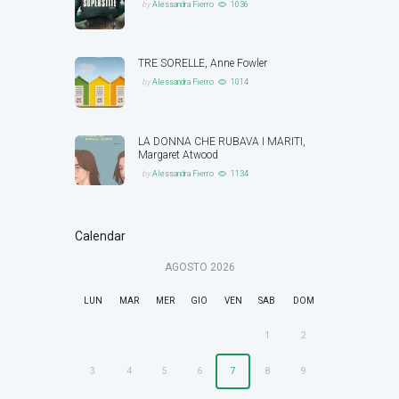
by
Alessandra Fierro
1036
TRE SORELLE, Anne Fowler
by
Alessandra Fierro
1014
LA DONNA CHE RUBAVA I MARITI,
Margaret Atwood
by
Alessandra Fierro
1134
Calendar
AGOSTO
2026
LUN
MAR
MER
GIO
VEN
SAB
DOM
1
2
3
4
5
6
7
8
9