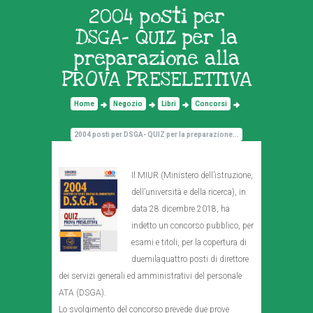
2004 posti per
DSGA- QUIZ per la
preparazione alla
PROVA PRESELETTIVA
Home
Negozio
Libri
Concorsi
2004 posti per DSGA- QUIZ per la preparazione...
Il MIUR (Ministero dell’istruzione,
dell’università e della ricerca), in
data 28 dicembre 2018, ha
indetto un concorso pubblico, per
esami e titoli, per la copertura di
duemilaquattro posti di direttore
dei servizi generali ed amministrativi del personale
ATA (DSGA).
Lo svolgimento del concorso prevede due prove