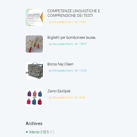
COMPETENZE LINGUISTICHE E
COMPRENSIONE DEI TESTI
by
Alessandra Fierro
15961
Biglietti per bomboniere laurea
by
Alessandra Fierro
15937
Borsa Naj-Oleari
by
Alessandra Fierro
11020
Zaino Eastpak
by
Alessandra Fierro
8644
Archives
Marzo
2025
(1)