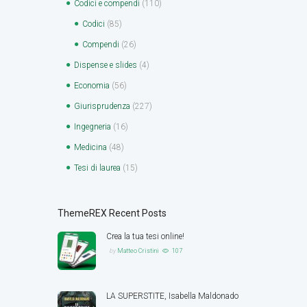
Codici e compendi
(110)
Codici
(85)
Compendi
(26)
Dispense e slides
(4)
Economia
(56)
Giurisprudenza
(227)
Ingegneria
(16)
Medicina
(48)
Tesi di laurea
(15)
ThemeREX Recent Posts
Crea la tua tesi online!
by
Matteo Cristini
107
LA SUPERSTITE, Isabella Maldonado