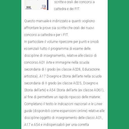
scritte e orali dei concorsi a
cattedra e dei FIT.
Questo manuale è indirizzato a quanti vogliono
affrontare le prove sia scritte che orali dei nuovi
concorsi a cattedra e per i FIT.
In particolare il volume ripercorre per punti e snodi
essenziali tutto il programma di esame delle
discipline di insegnamento, relative alle classi di
concorso A01 Arte e immagine nella scuola
secondaria di I grado (ex classe A028, Educazione
artistica), A17 Disegno e Storia dell’arte nella scuola
secondaria di II grado (ex classe A025, Disegno e
Storia dell’arte) e A54 Storia dell’arte (ex classe A061),
al fine di permettere un rapido ripasso delle materie.
Completano il testo
le Indicazioni nazionali e le Linee
guida
(disponibili come espansioni online) relative alle
discipline oggetto di insegnamento delle classi A01,
A17 e A54 e indispensabili per una corretta