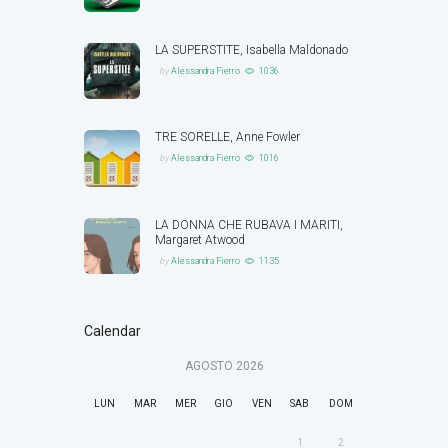
LA SUPERSTITE, Isabella Maldonado
by
Alessandra Fierro
1036
TRE SORELLE, Anne Fowler
by
Alessandra Fierro
1016
LA DONNA CHE RUBAVA I MARITI,
Margaret Atwood
by
Alessandra Fierro
1135
Calendar
AGOSTO
2026
LUN
MAR
MER
GIO
VEN
SAB
DOM
1
2