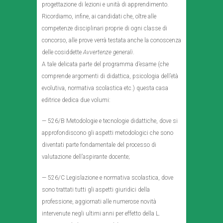
progettazione di lezioni e unità di apprendimento.
Ricordiamo, infine, ai candidati che, oltre alle
competenze disciplinari proprie di ogni classe di
concorso, alle prove verrà testata anche la conoscenza
delle cosiddette
Avvertenze generali
.
A tale delicata parte del programma d’esame (che
comprende argomenti di didattica, psicologia dell’età
evolutiva, normativa scolastica etc.) questa casa
editrice dedica due volumi:
— 526/B Metodologie e tecnologie didattiche, dove si
approfondiscono gli aspetti metodologici che sono
diventati parte fondamentale del processo di
valutazione dell’aspirante docente;
— 526/C Legislazione e normativa scolastica, dove
sono trattati tutti gli aspetti giuridici della
professione, aggiornati alle numerose novità
intervenute negli ultimi anni per effetto della L.