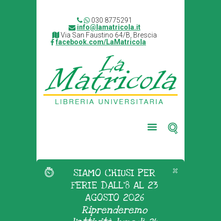
030 8775291
info@lamatricola.it
Via San Faustino 64/B, Brescia
facebook.com/LaMatricola
SIAMO CHIUSI PER
FERIE DALL'8 AL 23
AGOSTO 2026
Riprenderemo