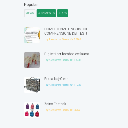
Popular
VIEWS
COMMENTS
LIKES
COMPETENZE LINGUISTICHE E
COMPRENSIONE DEI TESTI
by
Alessandra Fierro
15962
Biglietti per bomboniere laurea
by
Alessandra Fierro
15938
Borsa Naj-Oleari
by
Alessandra Fierro
11020
Zaino Eastpak
by
Alessandra Fierro
8644