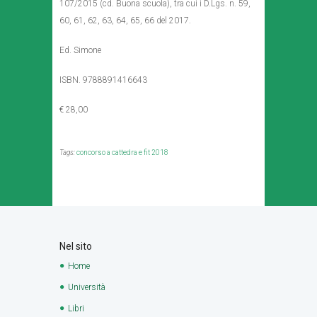
107/2015 (cd. Buona scuola), tra cui i D.Lgs. n. 59,
60, 61, 62, 63, 64, 65, 66 del 2017.
Ed. Simone
ISBN. 9788891416643
€ 28,00
Tags:
concorso a cattedra e fit 2018
Nel sito
Home
Università
Libri