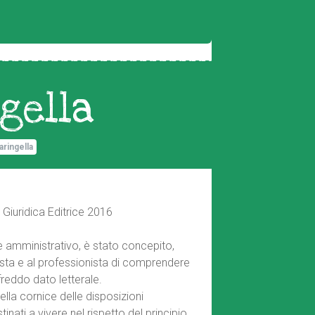
gella
ringella
Giuridica Editrice 2016
 e amministrativo, è stato concepito,
ista e al professionista di comprendere
 freddo dato letterale.
nella cornice delle disposizioni
inati a vivere nel rispetto del principio