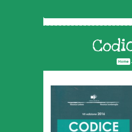
Codi
Home