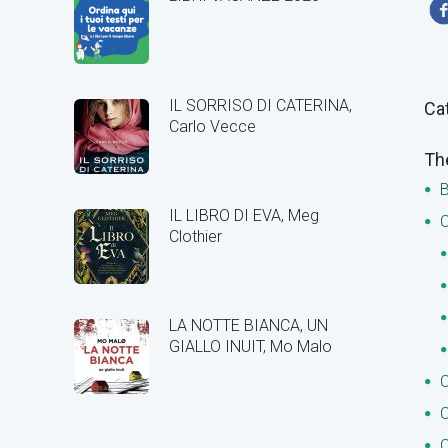
IL SORRISO DI CATERINA,
Ca
Carlo Vecce
Th
B
IL LIBRO DI EVA, Meg
C
Clothier
LA NOTTE BIANCA, UN
GIALLO INUIT, Mo Malo
C
C
C