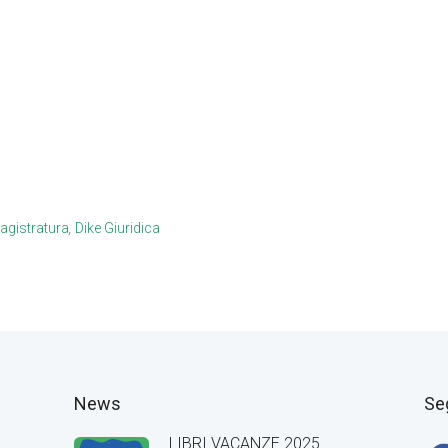
gistratura
,
Dike Giuridica
News
Se
LIBRI VACANZE 2025