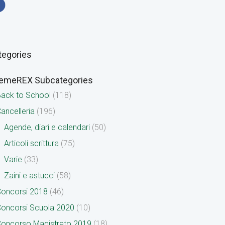
tegories
emeREX Subcategories
ack to School
(118)
ancelleria
(196)
Agende, diari e calendari
(50)
Articoli scrittura
(75)
Varie
(33)
Zaini e astucci
(58)
oncorsi 2018
(46)
oncorsi Scuola 2020
(10)
oncorso Magistrato 2019
(18)