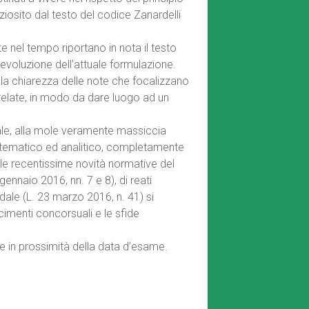
eziosito dal testo del codice Zanardelli
 nel tempo riportano in nota il testo
evoluzione dell’attuale formulazione.
 la chiarezza delle note che focalizzano
relate, in modo da dare luogo ad un
ale, alla mole veramente massiccia
 sistematico ed analitico, completamente
lle recentissime novità normative del
gennaio 2016, nn. 7 e 8), di reati
adale (L. 23 marzo 2016, n. 41) si
cimenti concorsuali e le sfide
e in prossimità della data d’esame.