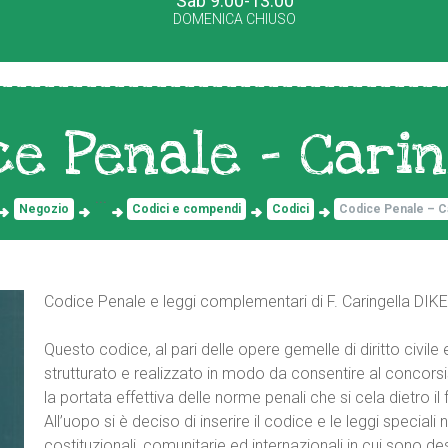
Sab 9.00-13.00
DOMENICA CHIUSO
ce Penale – Carin
...
Negozio
Codici e compendi
Codici
Codice Penale – Ca
Codice Penale e leggi complementari di F. Caringella DIKE 
Questo codice, al pari delle opere gemelle di diritto civile
strutturato e realizzato in modo da consentire al concors
la portata effettiva delle norme penali che si cela dietro il
All’uopo si è deciso di inserire il codice e le leggi speciali 
costituzionali, comunitarie ed internazionali in cui sono dest