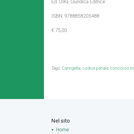
Ed. DIKE Giuridica Editrice
ISBN: 9788858205488
€ 75,00
Tags:
Caringella
,
codice penale
,
concorso ma
Nel sito
Home