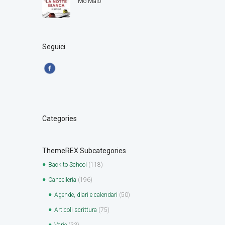
Mo Malo
Seguici
Categories
ThemeREX Subcategories
Back to School
(118)
Cancelleria
(196)
Agende, diari e calendari
(50)
Articoli scrittura
(75)
Varie
(33)