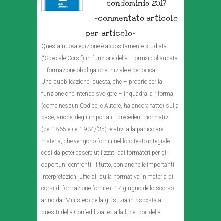
condominio 2017
-commentato articolo
per articolo-
Questa nuova edizione è appositamente studiata
(“Speciale Corsi”) in funzione della – ormai collaudata
– formazione obbligatoria iniziale e periodica.
Una pubblicazione, questa, che – proprio per la
funzione che intende svolgere – inquadra la riforma
(come nessun Codice, e Autore, ha ancora fatto) sulla
base, anche, degli importanti precedenti normativi
(del 1865 e del 1934/’35) relativi alla particolare
materia, che vengono forniti nel loro testo integrale
così da poter essere utilizzati dai formatori per gli
opportuni confronti. Il tutto, con anche le importanti
interpretazioni ufficiali sulla normativa in materia di
corsi di formazione fornite il 17 giugno dello scorso
anno dal Ministero della giustizia in risposta a
quesiti della Confedilizia, ed alla luce, poi, della