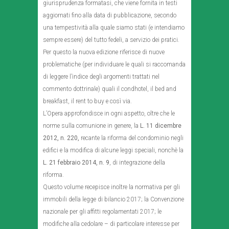
giurisprudenza formatasi, che viene fornita in testi
aggiornati fino alla data di pubblicazione, secondo
una tempestività alla quale siamo stati (e intendiamo
sempre essere) del tutto fedeli, a servizio dei pratici.
Per questo la nuova edizione riferisce di nuove
problematiche (per individuare le quali si raccomanda
di leggere l’indice degli argomenti trattati nel
commento dottrinale) quali il condhotel, il bed and
breakfast, il rent to buy e così via.
L’Opera approfondisce in ogni aspetto, oltre che le
norme sulla comunione in genere, la
L. 11 dicembre
2012, n. 220,
recante la riforma del condominio negli
edifici e la modifica di alcune leggi speciali, nonchè la
L. 21 febbraio 2014, n. 9
, di integrazione della
riforma.
Questo volume recepisce inoltre la normativa per gli
immobili della legge di bilancio 2017; la Convenzione
nazionale per gli affitti regolamentati 2017; le
modifiche alla cedolare – di particolare interesse per