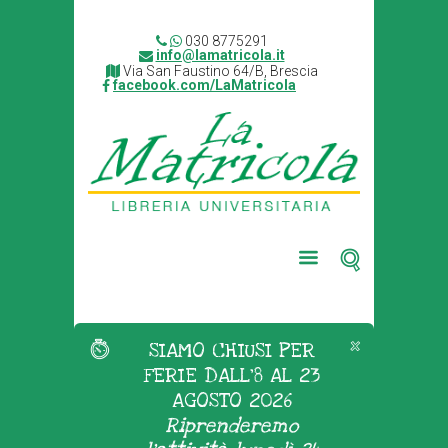
030 8775291
info@lamatricola.it
Via San Faustino 64/B, Brescia
facebook.com/LaMatricola
SIAMO CHIUSI PER
FERIE DALL'8 AL 23
AGOSTO 2026
Riprenderemo