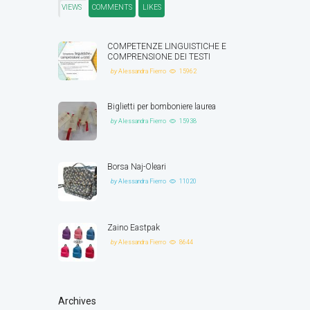
VIEWS
COMMENTS
LIKES
COMPETENZE LINGUISTICHE E
COMPRENSIONE DEI TESTI
by
Alessandra Fierro
15962
Biglietti per bomboniere laurea
by
Alessandra Fierro
15938
Borsa Naj-Oleari
by
Alessandra Fierro
11020
Zaino Eastpak
by
Alessandra Fierro
8644
Archives