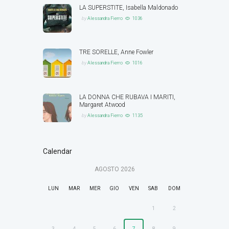
LA SUPERSTITE, Isabella Maldonado
by
Alessandra Fierro
1036
TRE SORELLE, Anne Fowler
by
Alessandra Fierro
1016
LA DONNA CHE RUBAVA I MARITI,
Margaret Atwood
by
Alessandra Fierro
1135
Calendar
AGOSTO
2026
LUN
MAR
MER
GIO
VEN
SAB
DOM
1
2
3
4
5
6
7
8
9