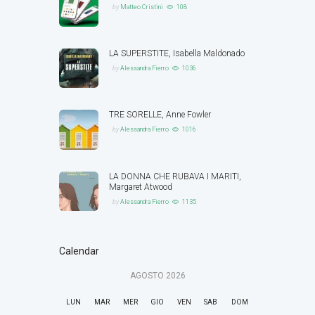
by
Matteo Cristini
108
LA SUPERSTITE, Isabella Maldonado
by
Alessandra Fierro
1036
TRE SORELLE, Anne Fowler
by
Alessandra Fierro
1016
LA DONNA CHE RUBAVA I MARITI,
Margaret Atwood
by
Alessandra Fierro
1135
Calendar
AGOSTO
2026
LUN
MAR
MER
GIO
VEN
SAB
DOM