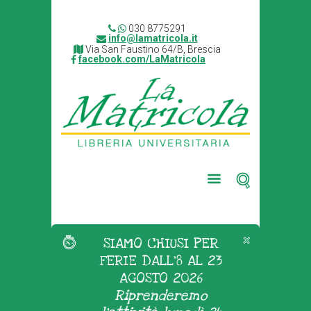
030 8775291
info@lamatricola.it
Via San Faustino 64/B, Brescia
facebook.com/LaMatricola
SIAMO CHIUSI PER
FERIE DALL'8 AL 23
AGOSTO 2026
Riprenderemo