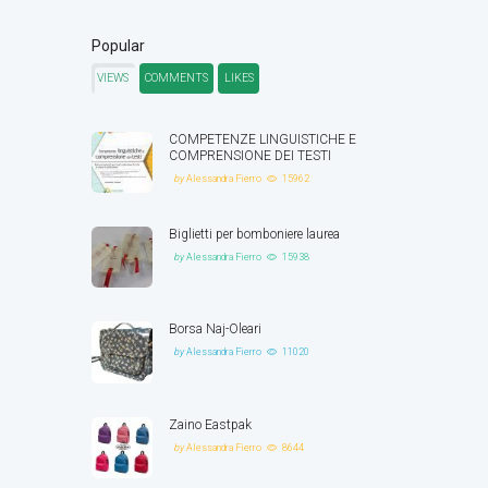
Popular
VIEWS
COMMENTS
LIKES
COMPETENZE LINGUISTICHE E
COMPRENSIONE DEI TESTI
by
Alessandra Fierro
15962
Biglietti per bomboniere laurea
by
Alessandra Fierro
15938
Borsa Naj-Oleari
by
Alessandra Fierro
11020
Zaino Eastpak
by
Alessandra Fierro
8644