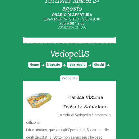
l'attività lunedì 24
agosto
ORARIO DI APERTURA
Lun-Ven 8.15-12.15 / 13.00-18.30
Sab 9.00-13.00
DOMENICA CHIUSO
Vedopolis
Home
Negozio
Idee regalo
Giochi
Vedopolis
Cambia visione
Trova la soluzione
La città di Vedopolis è davvero in
difficoltà !
I due sindaci, quello degli Spostati di Sopra e quello
degli Spostati di Sotto, non sanno più che pesci