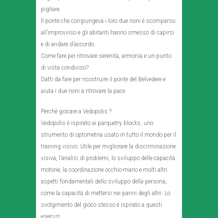
pigliare.
Il ponte che congiungeva i loro due rioni è scomparso
all’improvviso e gli abitanti hanno smesso di capirsi
e di andare d’accordo.
Come fare per ritrovare serenità, armonia e un punto
di vista condiviso?
Datti da fare per ricostruire il ponte del Belvedere e
aiuta i due rioni a ritrovare la pace.
Perchè giocare a Vedopolis ?
Vedopolis è ispirato ai parquetry blocks, uno
strumento di optometria usato in tutto il mondo per il
training visivo. Utile per migliorare la discriminazione
visiva, l’analisi di problemi, lo sviluppo delle capacità
motorie, la coordinazione occhio-mano e molti altri
aspetti fondamentali dello sviluppo della persona,
come la capacità di mettersi nei panni degli altri. Lo
svolgimento del gioco stesso è ispirato a questi
esercizi.