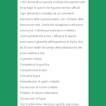
1000 domande a risposta multipla che coprono tutte
le tipologie di quesiti che figurano nei test ufficiali.
Ogni domanda è corredata da un commento
esplicativo della risposta esatta, con i richiami della
teoria essenziale. Grazie alle spiegazioni e alle prove
conclusive, il lettore può esercitarsi e mettersi
continuamente alla prova. L’efficacia di questo
eserciziario è garantita dell’esperienza di Alpha Test,
da 30 anni leader nel campo della preparazione alle
prove selettive a test.
Argomenti trattati
Competenza linguistica
Comprensione di testi
Attitudine logica
Interpretazioni di grafici e tabelle
Successioni di numeri e lettere
Problemi di natura matematica
Successioni di figure
Test di attenzione, memoria, rapidità, precisione