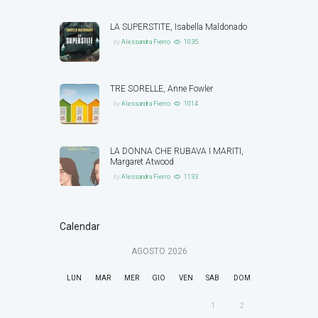
LA SUPERSTITE, Isabella Maldonado
by
Alessandra Fierro
1035
TRE SORELLE, Anne Fowler
by
Alessandra Fierro
1014
LA DONNA CHE RUBAVA I MARITI,
Margaret Atwood
by
Alessandra Fierro
1133
Calendar
AGOSTO
2026
LUN
MAR
MER
GIO
VEN
SAB
DOM
1
2