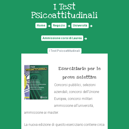
I Test
Psicoattitudinali
Home
Negozio
Università
Ammissione corsi di Laurea
I Test Psicoattitudinali
Eserciziario per le
prove selettive
Concorsi pubblici, selezioni
aziendali, concorsi dell’Unione
Europea, concorsi militari
ammissione all’università,
ammissione ai master.
La nuova edizione di questo eserciziario contiene circa