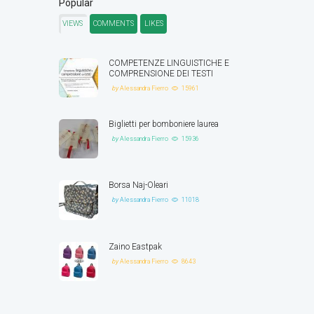
Popular
VIEWS
COMMENTS
LIKES
COMPETENZE LINGUISTICHE E
COMPRENSIONE DEI TESTI
by
Alessandra Fierro
15961
Biglietti per bomboniere laurea
by
Alessandra Fierro
15936
Borsa Naj-Oleari
by
Alessandra Fierro
11018
Zaino Eastpak
by
Alessandra Fierro
8643