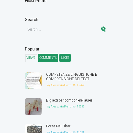
Flickr Photo
Search
Popular
VIEWS
COMMENTS
LIKES
COMPETENZE LINGUISTICHE E
COMPRENSIONE DEI TESTI
by
Alessandra Fierro
15962
Biglietti per bomboniere laurea
by
Alessandra Fierro
15939
Borsa Naj-Oleari
by
Alessandra Fierro
11021