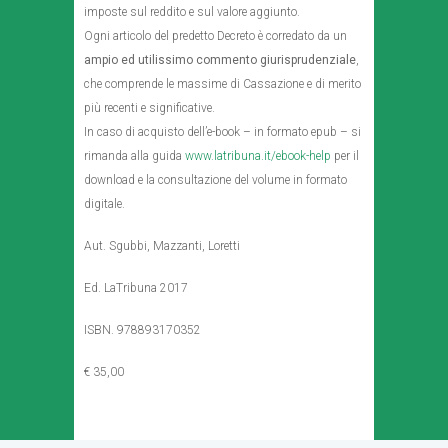
imposte sul reddito e sul valore aggiunto.
Ogni articolo del predetto Decreto è corredato da un
ampio ed utilissimo commento giurisprudenziale
,
che comprende le massime di Cassazione e di merito
più recenti e significative.
In caso di acquisto dell’e-book – in formato epub – si
rimanda alla guida
www.latribuna.it/ebook-help
per il
download e la consultazione del volume in formato
digitale.
Aut. Sgubbi, Mazzanti, Loretti
Ed. LaTribuna 2017
ISBN. 978893170352
€ 35,00