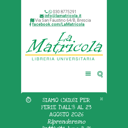
030 8775291
info@lamatricola.it
Via San Faustino 64/B, Brescia
facebook.com/LaMatricola
SIAMO CHIUSI PER
FERIE DALL'8 AL 23
AGOSTO 2026
Riprenderemo