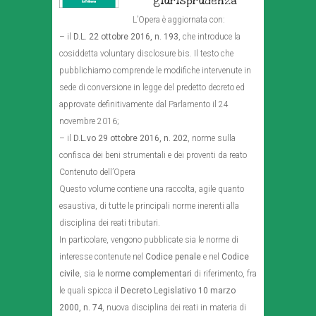
giurisprudenza
L’Opera è aggiornata con:
– il
D.L. 22 ottobre 2016, n. 193
, che introduce la
cosiddetta voluntary disclosure bis. Il testo che
pubblichiamo comprende le modifiche intervenute in
sede di conversione in legge del predetto decreto ed
approvate definitivamente dal Parlamento il 24
novembre 2016;
– il
D.L.vo 29 ottobre 2016, n. 202
, norme sulla
confisca dei beni strumentali e dei proventi da reato
Contenuto dell’Opera
Questo volume contiene una raccolta, agile quanto
esaustiva, di tutte le principali norme inerenti alla
disciplina dei reati tributari.
In particolare, vengono pubblicate sia le norme di
interesse contenute nel
Codice penale
e nel
Codice
civile
, sia le
norme complementari
di riferimento, fra
le quali spicca il
Decreto Legislativo 10 marzo
2000, n. 74
, nuova disciplina dei reati in materia di