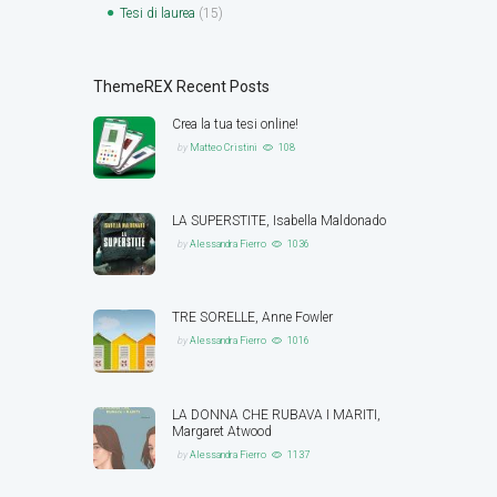
Tesi di laurea
(15)
ThemeREX Recent Posts
Crea la tua tesi online!
by
Matteo Cristini
108
LA SUPERSTITE, Isabella Maldonado
by
Alessandra Fierro
1036
TRE SORELLE, Anne Fowler
by
Alessandra Fierro
1016
LA DONNA CHE RUBAVA I MARITI,
Margaret Atwood
by
Alessandra Fierro
1137