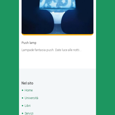
Push lamp
Lampade fantasia push. Date luce alle notti...
Nel sito
Home
Università
Libri
Servizi