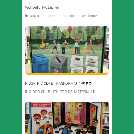
Wonderful Mosaic Art
Impara a comporre un mosaico con vere tessere...
RIUSA, RICICLA E TRASFORMA! 💧🌍🌳♻️
IL GIOCO SUL RIUTILIZZO DEI MATERIALI DI...