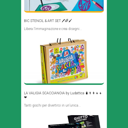
BIC STENCIL & ART SET 🖊🌈🖌
Libera l’immaginazione e crea disegni...
LA VALIGIA SCACCIANOIA by Ludattica 🧳👨‍👩‍👧‍👧
❤
Tanti giochi per divertirsi in un’unica...