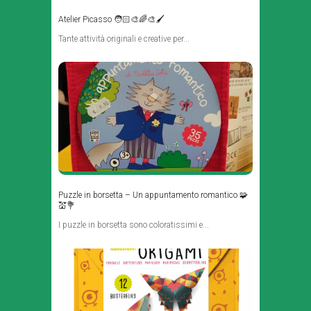
Atelier Picasso 🧑🏻‍🎨🌈🎨🖌️
Tante attività originali e creative per...
Puzzle in borsetta – Un appuntamento romantico 🧩
💒💐
I puzzle in borsetta sono coloratissimi e...