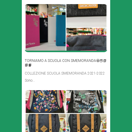
TORNIAMO A SCUOLA CON SMEMORANDA🤩📕📗
📘📙
COLLEZIONE SCUOLA SMEMORANDA 2021-2022
Sono...