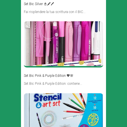
Set Bic Silver 📓🖋🖊
Fai risplendere la tua scrittura con il BIC...
Set Bic Pink & Purple Edition 💖🌸
Set Bic Pink & Purple Edition: contiene...