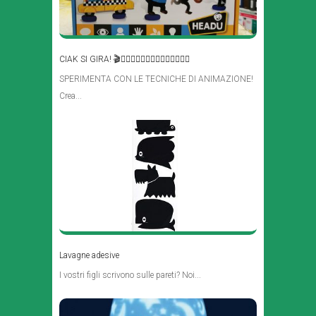
CIAK SI GIRA! 🎬🕵🏻🧑🏻‍⚕️🧑🏻‍🍳🧑🏻‍🚒🧑🏻‍🔬
SPERIMENTA CON LE TECNICHE DI ANIMAZIONE!
Crea...
Lavagne adesive
I vostri figli scrivono sulle pareti? Noi...