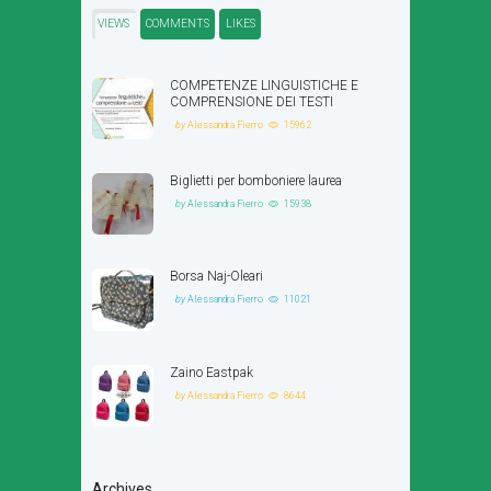
VIEWS
COMMENTS
LIKES
COMPETENZE LINGUISTICHE E
COMPRENSIONE DEI TESTI
by
Alessandra Fierro
15962
Biglietti per bomboniere laurea
by
Alessandra Fierro
15938
Borsa Naj-Oleari
by
Alessandra Fierro
11021
Zaino Eastpak
by
Alessandra Fierro
8644
Archives