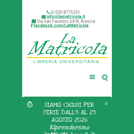
030 8775291
info@lamatricola.it
Via San Faustino 64/B, Brescia
facebook.com/LaMatricola
SIAMO CHIUSI PER
FERIE DALL'8 AL 23
AGOSTO 2026
Riprenderemo