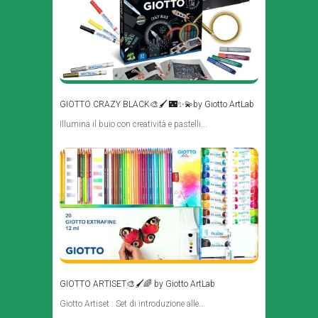
GIOTTO CRAZY BLACK🎨🖌 🌃✨💫by Giotto ArtLab
Illumina il buio con creatività e pastelli...
GIOTTO ARTISET🎨🖌🌈 by Giotto ArtLab
Giotto Artiset : Set di introduzione alle...