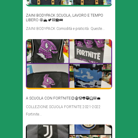
ZAINI BODYPACK SCUOLA, LAVORO E TEMPO
LIBERO 🤩🏔️🏕️🎒🏫🚌
ZAINI BODYPACK Comodità e praticità. Queste...
A SCUOLA CON FORTNITE😉🤖🤡👽🥷🦸🎒💼
COLLEZIONE SCUOLA FORTNITE 2021-2022
Fortinite...