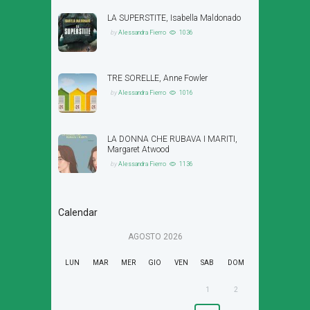
LA SUPERSTITE, Isabella Maldonado
by
Alessandra Fierro
1036
TRE SORELLE, Anne Fowler
by
Alessandra Fierro
1016
LA DONNA CHE RUBAVA I MARITI,
Margaret Atwood
by
Alessandra Fierro
1136
Calendar
AGOSTO
2026
LUN
MAR
MER
GIO
VEN
SAB
DOM
1
2