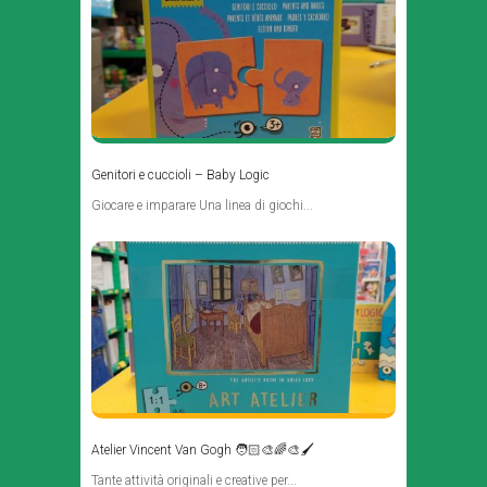
Genitori e cuccioli – Baby Logic
Giocare e imparare Una linea di giochi...
Atelier Vincent Van Gogh 🧑🏻‍🎨🌈🎨🖌️
Tante attività originali e creative per...