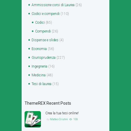
Ammissione corsi di Laurea
(26)
Codici e compendi
(110)
Codici
(85)
Compendi
(26)
Dispense e slides
(4)
Economia
(56)
Giurisprudenza
(227)
Ingegneria
(16)
Medicina
(48)
Tesi di laurea
(15)
ThemeREX Recent Posts
Crea la tua tesi online!
by
Matteo Cristini
108