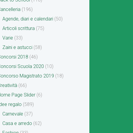
ancelleria
(196)
Agende, diari e calendari
(50)
Articoli scrittura
(75)
Varie
(33)
Zaini e astucci
(58)
oncorsi 2018
(46)
oncorsi Scuola 2020
(10)
oncorso Magistrato 2019
(18)
reatività
(66)
ome Page Slider
(6)
dee regalo
(589)
Carnevale
(37)
Casa e arredo
(62)
Fashion
(33)