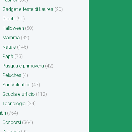
Gadget e feste di Laurea
(20)
Giochi
(91)
Halloween
(50)
Mamma
(82)
Natale
(146)
Papà
(73)
Pasqua e primavera
(42)
Peluches
(4)
San Valentino
(47)
Scuola e ufficio
(112)
Tecnologici
(24)
ibri
(754)
Concorsi
(364)
Dizionari
(9)