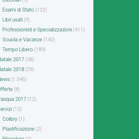
Esami di Stato
(122)
Libri usati
(9)
Professionisti e Specializzazioni
(411)
Scuola e Vacanze
(140)
Tempo Libero
(189)
atale 2017
(38)
atale 2018
(29)
News
(1.046)
fferte
(8)
Pasqua 2017
(12)
ervizi
(13)
Colibry
(1)
Plastificazione
(2)
Rilegature
(4)