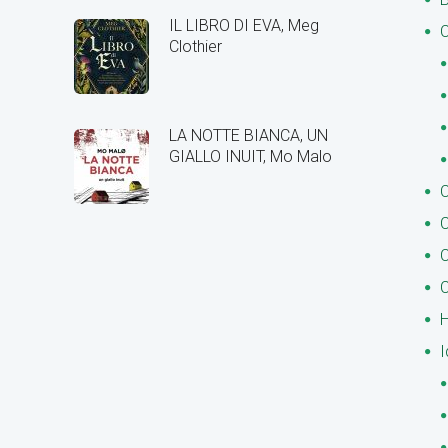
IL LIBRO DI EVA, Meg
C
Clothier
LA NOTTE BIANCA, UN
GIALLO INUIT, Mo Malo
C
C
C
C
H
I