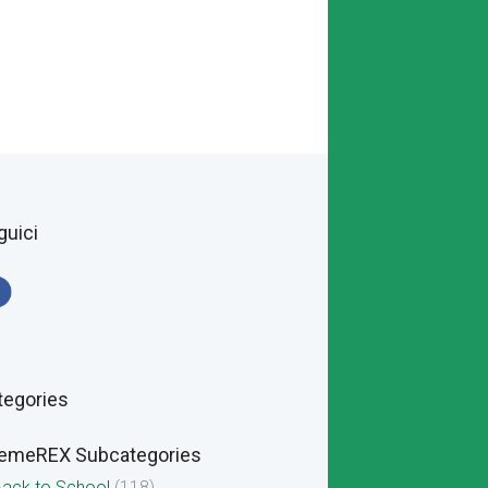
guici
tegories
emeREX Subcategories
ack to School
(118)