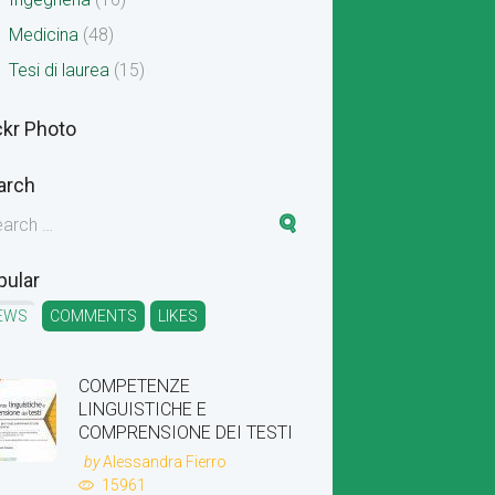
Medicina
(48)
Tesi di laurea
(15)
ckr Photo
arch
pular
EWS
COMMENTS
LIKES
COMPETENZE
LINGUISTICHE E
COMPRENSIONE DEI TESTI
by
Alessandra Fierro
15961