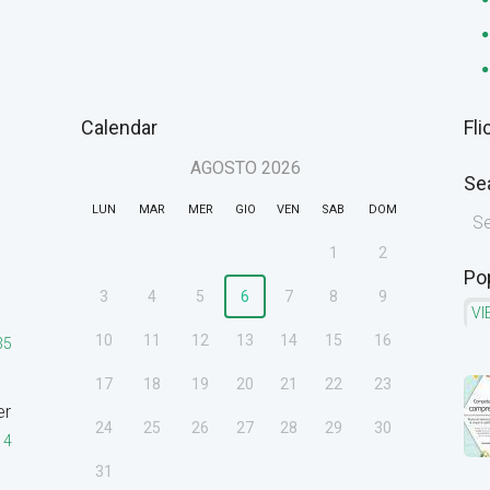
Calendar
Fli
AGOSTO
2026
Se
LUN
MAR
MER
GIO
VEN
SAB
DOM
1
2
Po
3
4
5
6
7
8
9
VI
10
11
12
13
14
15
16
35
17
18
19
20
21
22
23
er
24
25
26
27
28
29
30
14
31