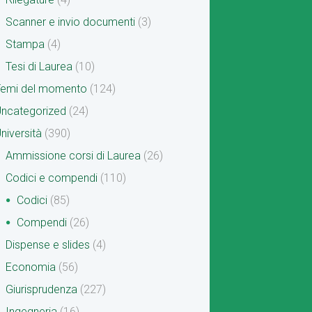
Scanner e invio documenti
(3)
Stampa
(4)
Tesi di Laurea
(10)
Temi del momento
(124)
ncategorized
(24)
niversità
(390)
Ammissione corsi di Laurea
(26)
Codici e compendi
(110)
Codici
(85)
Compendi
(26)
Dispense e slides
(4)
Economia
(56)
Giurisprudenza
(227)
Ingegneria
(16)