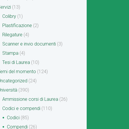
ervizi
(13)
Colibry
(1)
Plastificazione
(2)
Rilegature
(4)
Scanner e invio documenti
(3)
Stampa
(4)
Tesi di Laurea
(10)
Temi del momento
(124)
ncategorized
(24)
niversità
(390)
Ammissione corsi di Laurea
(26)
Codici e compendi
(110)
Codici
(85)
Compendi
(26)