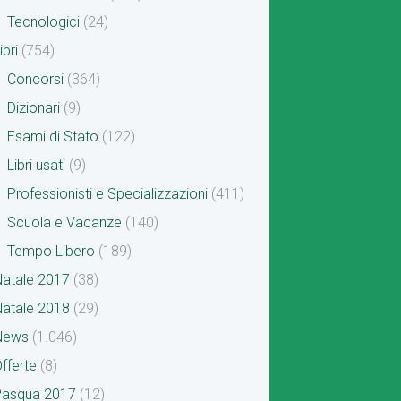
Tecnologici
(24)
ibri
(754)
Concorsi
(364)
Dizionari
(9)
Esami di Stato
(122)
Libri usati
(9)
Professionisti e Specializzazioni
(411)
Scuola e Vacanze
(140)
Tempo Libero
(189)
atale 2017
(38)
atale 2018
(29)
News
(1.046)
fferte
(8)
Pasqua 2017
(12)