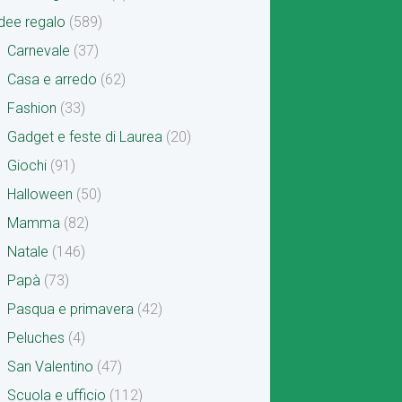
dee regalo
(589)
Carnevale
(37)
Casa e arredo
(62)
Fashion
(33)
Gadget e feste di Laurea
(20)
Giochi
(91)
Halloween
(50)
Mamma
(82)
Natale
(146)
Papà
(73)
Pasqua e primavera
(42)
Peluches
(4)
San Valentino
(47)
Scuola e ufficio
(112)