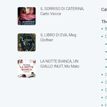
IL SORRISO DI CATERINA,
Ca
Carlo Vecce
Th
B
IL LIBRO DI EVA, Meg
C
Clothier
LA NOTTE BIANCA, UN
GIALLO INUIT, Mo Malo
C
C
C
C
H