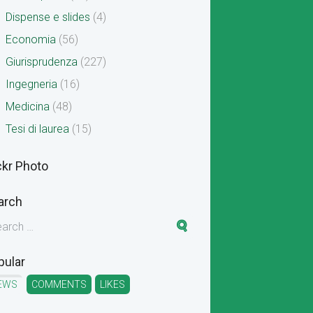
Dispense e slides
(4)
Economia
(56)
Giurisprudenza
(227)
Ingegneria
(16)
Medicina
(48)
Tesi di laurea
(15)
ckr Photo
arch
pular
EWS
COMMENTS
LIKES