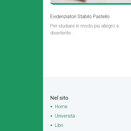
Evidenziatori Stabilo Pastello
Per studiare in modo più allegro e
divertente...
Nel sito
Home
Università
Libri