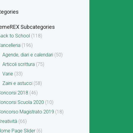
tegories
emeREX Subcategories
ack to School
(118)
ancelleria
(196)
Agende, diari e calendari
(50)
Articoli scrittura
(75)
Varie
(33)
Zaini e astucci
(58)
oncorsi 2018
(46)
oncorsi Scuola 2020
(10)
oncorso Magistrato 2019
(18)
reatività
(66)
ome Page Slider
(6)