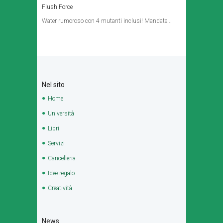
Flush Force
Water rumoroso con 4 mutanti inclusi! Mandate...
Nel sito
Home
Università
Libri
Servizi
Cancelleria
Idee regalo
Creatività
News