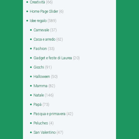
Creatività
(66)
Home Page Slider
(6)
Idee regalo
(589)
Carnevale
(37)
Casa e arredo
(62)
Fashion
(33)
Gadget e feste di Laurea
(20)
Giochi
(91)
Halloween
(50)
Mamma
(82)
Natale
(146)
Papà
(73)
Pasqua e primavera
(42)
Peluches
(4)
San Valentino
(47)