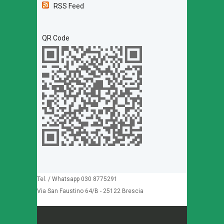
RSS Feed
QR Code
Tel. / Whatsapp 030 8775291
Via San Faustino 64/B - 25122 Brescia