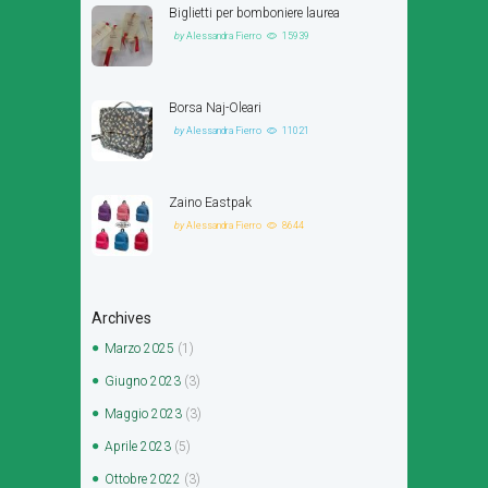
Biglietti per bomboniere laurea
by
Alessandra Fierro
15939
Borsa Naj-Oleari
by
Alessandra Fierro
11021
Zaino Eastpak
by
Alessandra Fierro
8644
Archives
Marzo
2025
(1)
Giugno
2023
(3)
Maggio
2023
(3)
Aprile
2023
(5)
Ottobre
2022
(3)