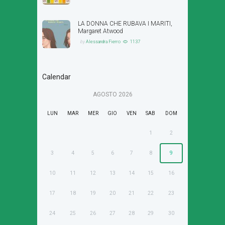
LA DONNA CHE RUBAVA I MARITI,
Margaret Atwood
by
Alessandra Fierro
1137
Calendar
AGOSTO
2026
LUN
MAR
MER
GIO
VEN
SAB
DOM
1
2
3
4
5
6
7
8
9
10
11
12
13
14
15
16
17
18
19
20
21
22
23
24
25
26
27
28
29
30