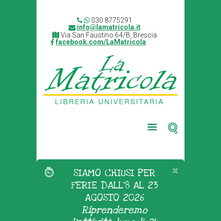
030 8775291
info@lamatricola.it
Via San Faustino 64/B, Brescia
facebook.com/LaMatricola
SIAMO CHIUSI PER
FERIE DALL'8 AL 23
AGOSTO 2026
Riprenderemo