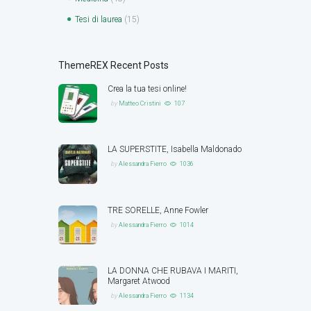
Tesi di laurea
(15)
ThemeREX Recent Posts
Crea la tua tesi online!
by
Matteo Cristini
107
LA SUPERSTITE, Isabella Maldonado
by
Alessandra Fierro
1036
TRE SORELLE, Anne Fowler
by
Alessandra Fierro
1014
LA DONNA CHE RUBAVA I MARITI,
Margaret Atwood
by
Alessandra Fierro
1134