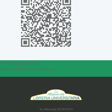
Tel. / Whatsapp 030 8775291
Via San Faustino 64/B - 25122 Brescia
Tel./Whatsapp 030 8775291