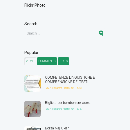
Flickr Photo
Search
Popular
VIEWS
COMMENTS
LIKES
COMPETENZE LINGUISTICHE E
COMPRENSIONE DEI TESTI
by
Alessandra Fierro
15961
Biglietti per bomboniere laurea
by
Alessandra Fierro
15937
Borsa Naj-Oleari