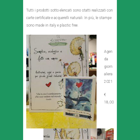
Tutti i prodotti sotto elencati sono statti realizzati con
carte certificate e acquerelli naturali. In più, le stampe
sono made in italy e plastic free.
Agen
da
giorn
aliera
2021
€
18,00