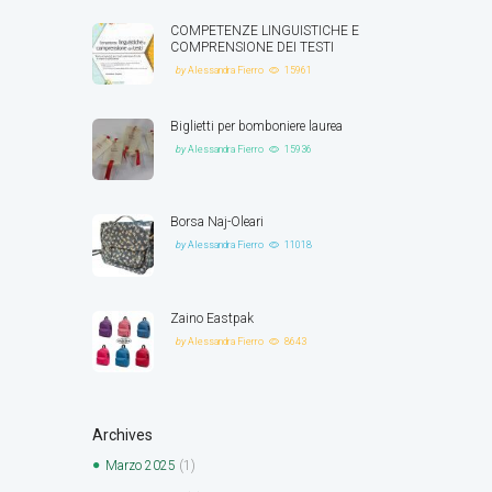
COMPETENZE LINGUISTICHE E
COMPRENSIONE DEI TESTI
by
Alessandra Fierro
15961
Biglietti per bomboniere laurea
by
Alessandra Fierro
15936
Borsa Naj-Oleari
by
Alessandra Fierro
11018
Zaino Eastpak
by
Alessandra Fierro
8643
Archives
Marzo
2025
(1)