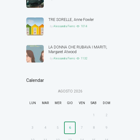
TRE SORELLE, Anne Fowler
by
Alessandra Fierro
1014
LA DONNA CHE RUBAVA I MARITI,
Margaret Atwood
by
Alessandra Fierro
1132
Calendar
AGOSTO
2026
LUN
MAR
MER
GIO
VEN
SAB
DOM
1
2
3
4
5
6
7
8
9