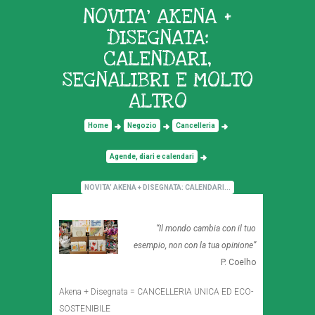
NOVITA’ AKENA +
DISEGNATA:
CALENDARI,
SEGNALIBRI E MOLTO
ALTRO
Home
Negozio
Cancelleria
Agende, diari e calendari
NOVITA’ AKENA + DISEGNATA: CALENDARI...
“Il mondo cambia con il tuo
esempio, non con la tua opinione”
P. Coelho
Akena + Disegnata = CANCELLERIA UNICA ED ECO-
SOSTENIBILE