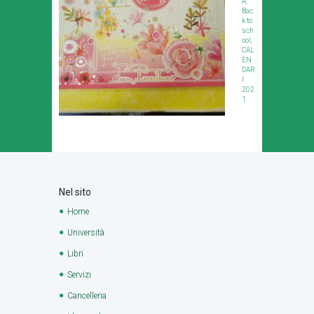
A
,
Bac
k to
sch
ool
,
CAL
EN
DAR
I
202
1
Nel sito
Home
Università
Libri
Servizi
Cancelleria