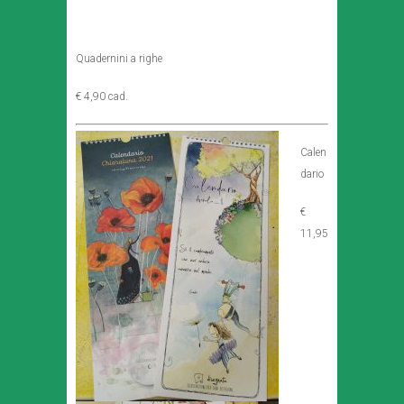
Quadernini a righe
€ 4,90 cad.
Calen
dario
€
11,95