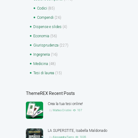
Codici
(85)
Compendi
(26)
Dispense e slides
(4)
Economia
(56)
Giurisprudenza
(227)
Ingegneria
(16)
Medicina
(48)
Tesi di laurea
(15)
ThemeREX Recent Posts
Crea la tua tesi online!
by
Matteo Cristini
107
LA SUPERSTITE, Isabella Maldonado
by
Alessandra Fierro
1035